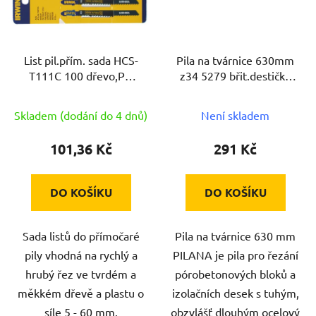
List pil.přím. sada HCS-
Pila na tvárnice 630mm
T111C 100 dřevo,PH
z34 5279 břit.destičky
(5ks) IRWIN
PILANA
Skladem (dodání do 4 dnů)
Není skladem
101,36 Kč
291 Kč
DO KOŠÍKU
DO KOŠÍKU
Sada listů do přímočaré
Pila na tvárnice 630 mm
pily vhodná na rychlý a
PILANA je pila pro řezání
hrubý řez ve tvrdém a
pórobetonových bloků a
měkkém dřevě a plastu o
izolačních desek s tuhým,
síle 5 - 60 mm.
obzvlášť dlouhým ocelový