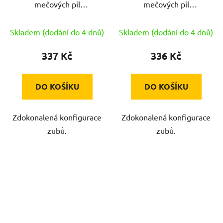
mečových pil
mečových pil
150mm/18TPI (5ks)
150mm/14TPI (5ks)
IRWIN
IRWIN
Skladem (dodání do 4 dnů)
Skladem (dodání do 4 dnů)
337 Kč
336 Kč
DO KOŠÍKU
DO KOŠÍKU
Zdokonalená konfigurace
Zdokonalená konfigurace
zubů.
zubů.