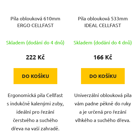
Pila oblouková 610mm
Pila oblouková 533mm
ERGO CELLFAST
IDEAL CELLFAST
Skladem (dodání do 4 dnů)
Skladem (dodání do 4 dnů)
222 Kč
166 Kč
DO KOŠÍKU
DO KOŠÍKU
Ergonomická pila Cellfast
Univerzální oblouková pila
s indukčně kalenými zuby,
vám padne pěkně do ruky
ideální pro řezání
a je určená pro řezání
čerstvého a suchého
vlhkého a suchého dřeva.
dřeva na vaší zahradě.