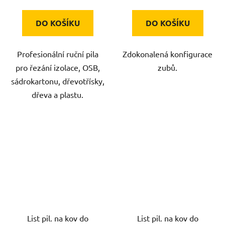
DO KOŠÍKU
DO KOŠÍKU
Profesionální ruční pila
Zdokonalená konfigurace
pro řezání izolace, OSB,
zubů.
sádrokartonu, dřevotřísky,
dřeva a plastu.
List pil. na kov do
List pil. na kov do