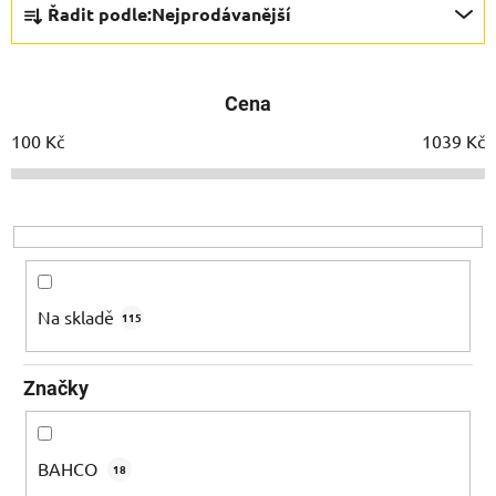
Řadit podle:
Nejprodávanější
a
z
e
Cena
n
í
100
Kč
1039
Kč
p
r
o
d
u
k
Na skladě
115
t
ů
Značky
BAHCO
18