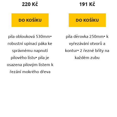
220 Kč
191 Kč
DO KOŠÍKU
DO KOŠÍKU
pila oblouková 530mm•
pila děrovka 250mm• k
robustní upínací páka ke
vyřezávání otvorů a
správnému napnutí
kontur• 2 řezné břity na
pilového listu• pila je
každém zubu
osazena pilovým listem k
řezání mokrého dřeva