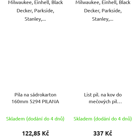
Milwaukee, Einhell, Black
Milwaukee, Einhell, Black
Decker, Parkside,
Decker, Parkside,
Stanley,...
Stanley,...
Pila na sádrokarton
List pil. na kov do
160mm 5294 PILANA
mečových pil
150mm/24TPI (5ks)
IRWIN
Skladem (dodání do 4 dnů)
Skladem (dodání do 4 dnů)
122,85 Kč
337 Kč