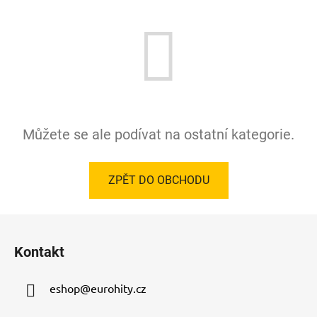
Můžete se ale podívat na ostatní kategorie.
ZPĚT DO OBCHODU
Z
á
Kontakt
p
a
eshop
@
eurohity.cz
t
í