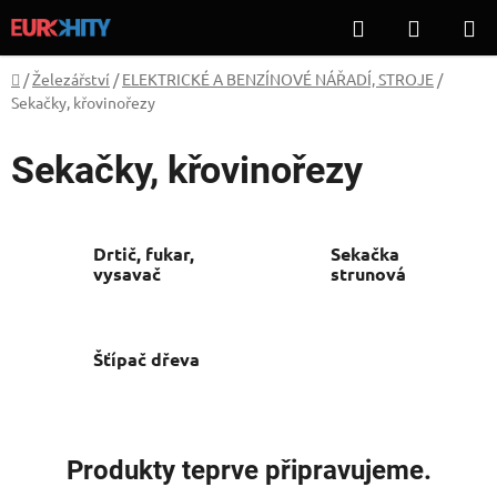
Přejít
Hledat
NÁKUP
na
KOŠÍK
obsah
Domů
/
Železářství
/
ELEKTRICKÉ A BENZÍNOVÉ NÁŘADÍ, STROJE
/
Sekačky, křovinořezy
Sekačky, křovinořezy
Drtič, fukar,
Sekačka
vysavač
strunová
Šťípač dřeva
Produkty teprve připravujeme.