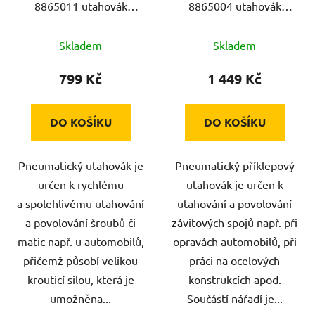
8865011 utahovák
8865004 utahovák
rázový, 1/2", kompozit,
rázový, kompozit, pneu,
pneu, 340Nm
340Nm s hlavicemi, sada
Skladem
Skladem
15ks
799 Kč
1 449 Kč
DO KOŠÍKU
DO KOŠÍKU
Pneumatický utahovák je
Pneumatický příklepový
určen k rychlému
utahovák je určen k
a spolehlivému utahování
utahování a povolování
a povolování šroubů či
závitových spojů např. při
matic např. u automobilů,
opravách automobilů, při
přičemž působí velikou
práci na ocelových
krouticí silou, která je
konstrukcích apod.
umožněna...
Součástí nářadí je...