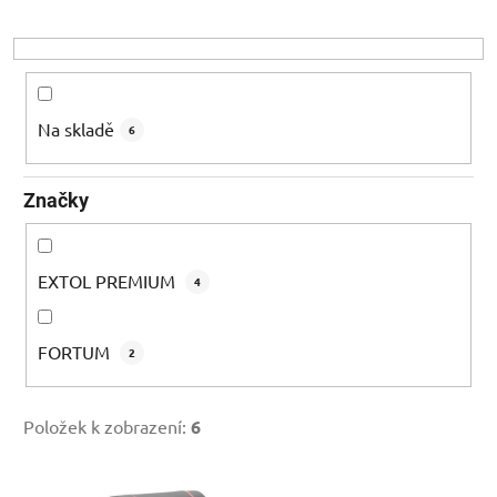
r
o
d
u
k
Na skladě
6
t
ů
Značky
EXTOL PREMIUM
4
FORTUM
2
Položek k zobrazení:
6
V