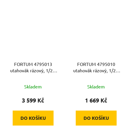
FORTUM 4795013
FORTUM 4795010
utahovák rázový, 1/2",
utahovák rázový, 1/2",
kompozit, pneu,
pneu, 610Nm, MINI
1300Nm
Skladem
Skladem
3 599 Kč
1 669 Kč
DO KOŠÍKU
DO KOŠÍKU