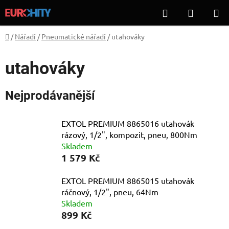
Přejít
Hledat
NÁKUP
na
KOŠÍK
obsah
Domů
/
Nářadí
/
Pneumatické nářadí
/
utahováky
utahováky
Nejprodávanější
EXTOL PREMIUM 8865016 utahovák
rázový, 1/2", kompozit, pneu, 800Nm
Skladem
1 579 Kč
EXTOL PREMIUM 8865015 utahovák
ráčnový, 1/2", pneu, 64Nm
Skladem
899 Kč