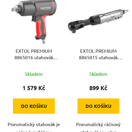
ý
p
i
s
p
r
EXTOL PREMIUM
EXTOL PREMIUM
o
8865016 utahovák
8865015 utahovák
d
rázový, 1/2", kompozit,
ráčnový, 1/2", pneu,
u
pneu, 800Nm
64Nm
Skladem
Skladem
k
t
1 579 Kč
899 Kč
ů
DO KOŠÍKU
DO KOŠÍKU
Pneumatický utahovák je
Pneumatický ráčnový
určen k rychlému
utahovák je určen