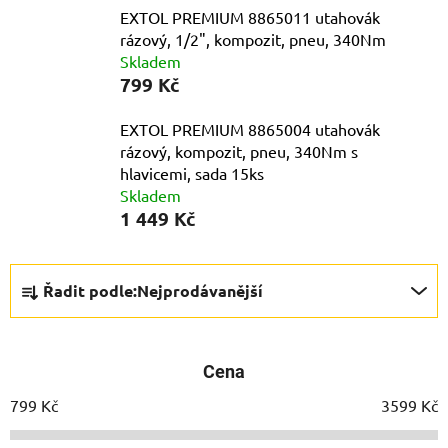
EXTOL PREMIUM 8865011 utahovák
rázový, 1/2", kompozit, pneu, 340Nm
Skladem
799 Kč
EXTOL PREMIUM 8865004 utahovák
rázový, kompozit, pneu, 340Nm s
hlavicemi, sada 15ks
Skladem
1 449 Kč
Ř
Řadit podle:
Nejprodávanější
a
z
e
Cena
n
í
799
Kč
3599
Kč
p