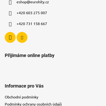
eshop
@
eurohity.cz
t
í
p
í
+420 603 275 007
r
v
+420 731 158 667
k
y
v
ý
p
i
Přijímáme online platby
s
u
Informace pro Vás
Obchodní podmínky
Podmínky ochrany osobních údajů