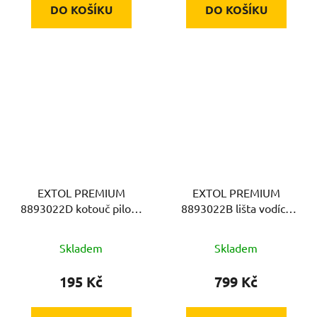
DO KOŠÍKU
DO KOŠÍKU
EXTOL PREMIUM
EXTOL PREMIUM
8893022D kotouč pilový
8893022B lišta vodící,
s SK plátky,
126cm (3x42cm)
∅89x1,0x10mm, 24T
Skladem
Skladem
195 Kč
799 Kč