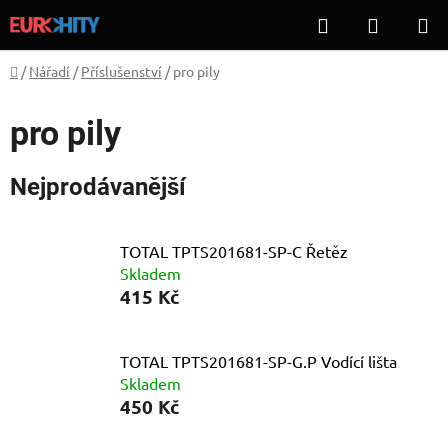
Přejít
Hledat
NÁKUP
na
KOŠÍK
obsah
Domů
/
Nářadí
/
Příslušenství
/
pro pily
pro pily
Nejprodávanější
TOTAL TPTS201681-SP-C Řetěz
Skladem
415 Kč
TOTAL TPTS201681-SP-G.P Vodící lišta
Skladem
450 Kč