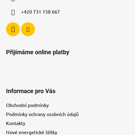
r
v
+420 731 158 667
k
y
v
ý
p
i
Přijímáme online platby
s
u
Informace pro Vás
Obchodní podmínky
Podmínky ochrany osobních údajů
Kontakty
Nové energetické štítky