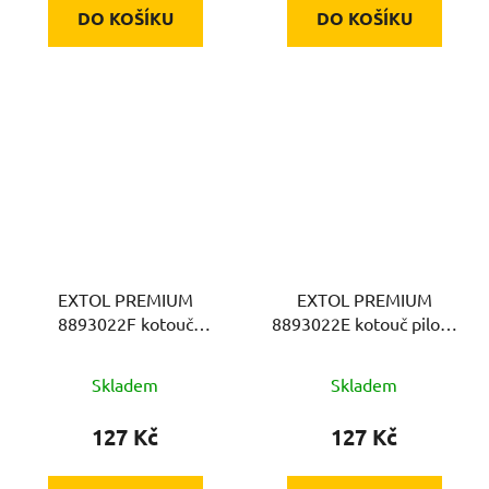
DO KOŠÍKU
DO KOŠÍKU
EXTOL PREMIUM
EXTOL PREMIUM
8893022F kotouč
8893022E kotouč pilový
diamantový, řezný,
HSS, ∅89x1x10mm, 44T
segmentový,
Skladem
Skladem
∅89x1,0x10mm
127 Kč
127 Kč