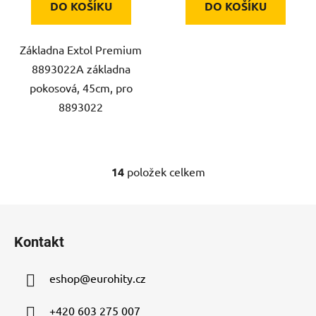
DO KOŠÍKU
DO KOŠÍKU
Základna Extol Premium
8893022A základna
pokosová, 45cm, pro
8893022
14
položek celkem
O
v
l
Z
á
á
d
Kontakt
p
a
a
c
eshop
@
eurohity.cz
t
í
p
í
+420 603 275 007