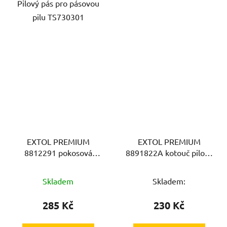
Pilový pás pro pásovou
pilu TS730301
EXTOL PREMIUM
EXTOL PREMIUM
8812291 pokosová
8891822A kotouč pilový
nastavitelná řezací
s SK plátky,
šablona, s magnety
165x1,4x16mm, 24T
Skladem
Skladem:
285 Kč
230 Kč