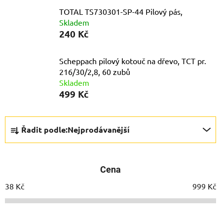
TOTAL TS730301-SP-44 Pilový pás,
Skladem
240 Kč
Scheppach pilový kotouč na dřevo, TCT pr.
216/30/2,8, 60 zubů
Skladem
499 Kč
Ř
Řadit podle:
Nejprodávanější
a
z
e
Cena
n
í
38
Kč
999
Kč
p
r