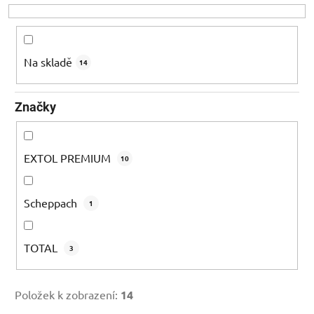
o
d
u
k
Na skladě
14
t
ů
Značky
EXTOL PREMIUM
10
Scheppach
1
TOTAL
3
Položek k zobrazení:
14