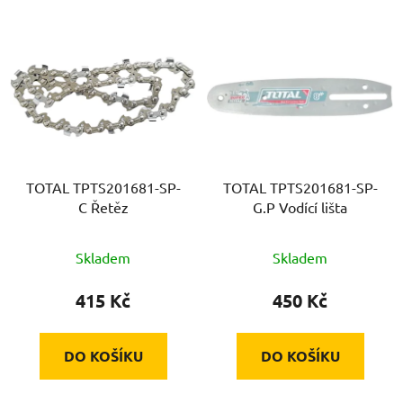
V
ý
p
i
s
p
r
TOTAL TPTS201681-SP-
TOTAL TPTS201681-SP-
o
C Řetěz
G.P Vodící lišta
d
u
Skladem
Skladem
k
t
415 Kč
450 Kč
ů
DO KOŠÍKU
DO KOŠÍKU