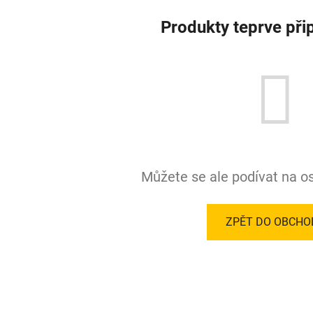
Produkty teprve při
Můžete se ale podívat na os
ZPĚT DO OBCHO