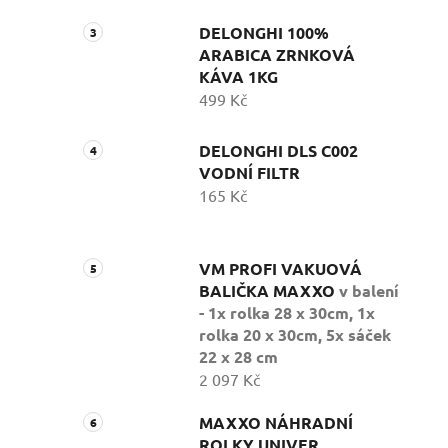
DELONGHI 100%
ARABICA ZRNKOVÁ
KÁVA 1KG
499 Kč
DELONGHI DLS C002
VODNÍ FILTR
165 Kč
VM PROFI VAKUOVÁ
BALIČKA MAXXO
v balení
- 1x rolka 28 x 30cm, 1x
rolka 20 x 30cm, 5x sáček
22 x 28 cm
2 097 Kč
MAXXO NÁHRADNÍ
ROLKY UNIVER.