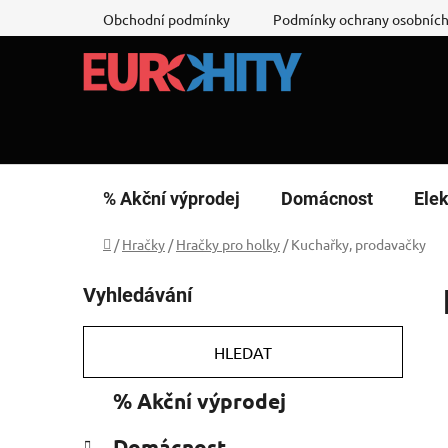
Přejít
Obchodní podmínky
Podmínky ochrany osobních
na
obsah
% Akční výprodej
Domácnost
Elek
Domů
/
Hračky
/
Hračky pro holky
/
Kuchařky, prodavačky
P
Vyhledávání
o
s
t
HLEDAT
r
K
Přeskočit
% Akční výprodej
a
a
kategorie
n
t
Domácnost