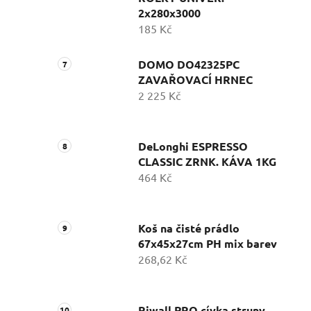
2x280x3000
185 Kč
DOMO DO42325PC
ZAVAŘOVACÍ HRNEC
2 225 Kč
DeLonghi ESPRESSO
CLASSIC ZRNK. KÁVA 1KG
464 Kč
Koš na čisté prádlo
67x45x27cm PH mix barev
268,62 Kč
Riwall PRO cívka struny