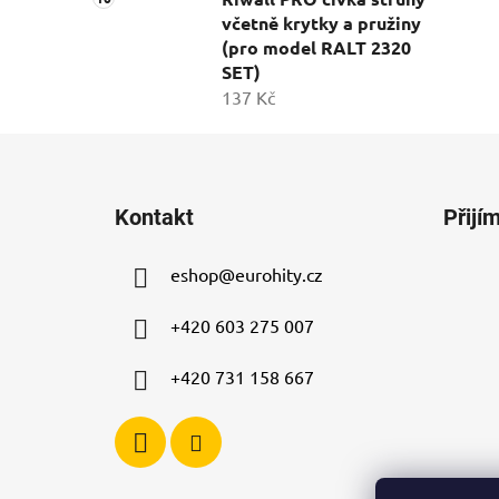
včetně krytky a pružiny
(pro model RALT 2320
SET)
137 Kč
Z
á
Kontakt
Přijí
p
a
eshop
@
eurohity.cz
t
í
+420 603 275 007
+420 731 158 667