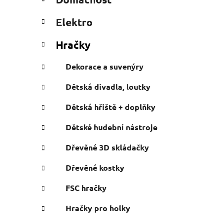
e
n
g
í
Elektro
o
p
r
a
Hračky
i
n
e
Dekorace a suvenýry
e
l
Dětská divadla, loutky
Dětská hřiště + doplňky
Dětské hudební nástroje
Dřevěné 3D skládačky
Dřevěné kostky
FSC hračky
Hračky pro holky