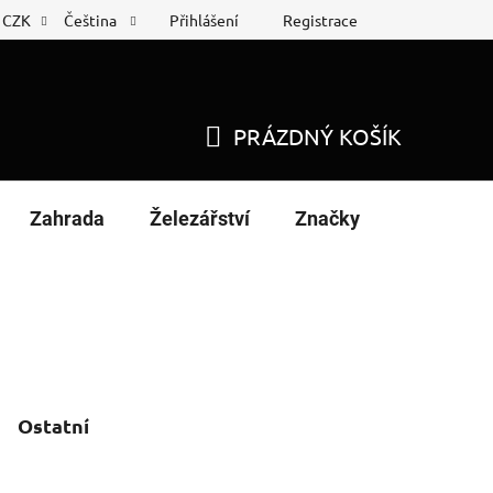
Přihlášení
Registrace
CZK
Čeština
 list
Nákup na splátky
PRÁZDNÝ KOŠÍK
NÁKUPNÍ
KOŠÍK
Zahrada
Železářství
Značky
Ostatní