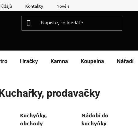
 údajů
Kontakty
Nové energetické štítky
Reklamační
tro
Hračky
Kamna
Koupelna
Nářadí
Kuchařky, prodavačky
Kuchyňky,
Nádobí do
obchody
kuchyňky