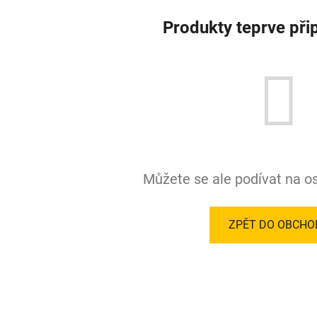
Produkty teprve při
Můžete se ale podívat na os
ZPĚT DO OBCHO