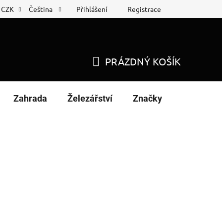
Přihlášení
Registrace
CZK
Čeština
 list
Nákup na splátky
PRÁZDNÝ KOŠÍK
NÁKUPNÍ
KOŠÍK
Zahrada
Železářství
Značky