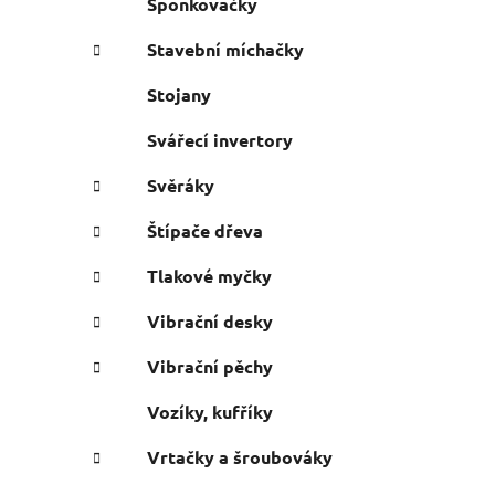
Sponkovačky
Stavební míchačky
Stojany
Svářecí invertory
Svěráky
Štípače dřeva
Tlakové myčky
Vibrační desky
Vibrační pěchy
Vozíky, kufříky
Vrtačky a šroubováky