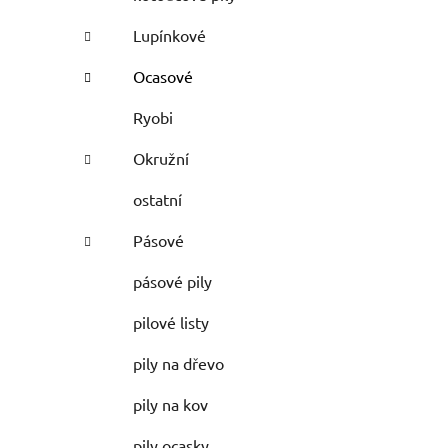
Lupínkové
Ocasové
Ryobi
Okružní
ostatní
Pásové
pásové pily
pilové listy
pily na dřevo
pily na kov
pily ocasky