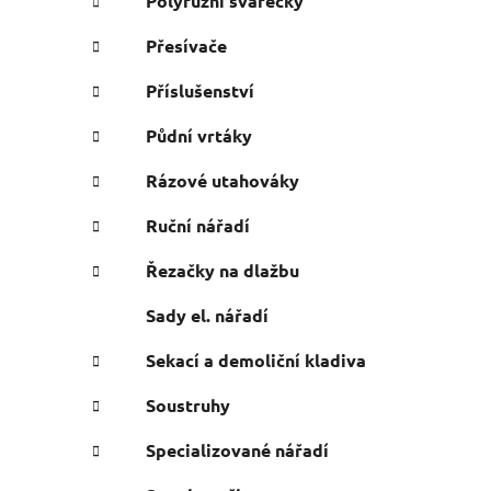
Polyfúzní svářečky
Přesívače
Příslušenství
Půdní vrtáky
Rázové utahováky
Ruční nářadí
Řezačky na dlažbu
Sady el. nářadí
Sekací a demoliční kladiva
Soustruhy
Specializované nářadí