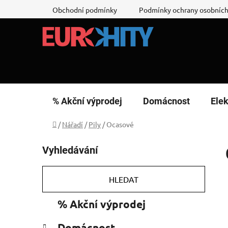
Přejít
Obchodní podmínky
Podmínky ochrany osobních
na
obsah
% Akční výprodej
Domácnost
Elek
Domů
/
Nářadí
/
Pily
/
Ocasové
P
Vyhledávání
o
s
t
HLEDAT
r
K
Přeskočit
% Akční výprodej
a
a
kategorie
n
t
Domácnost