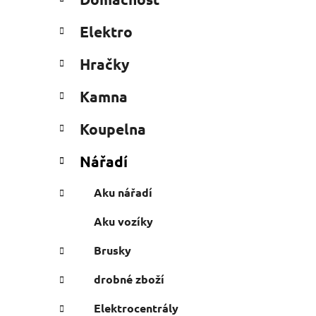
e
n
g
í
Elektro
o
p
r
a
Hračky
i
n
e
Kamna
e
l
Koupelna
Nářadí
Aku nářadí
Aku vozíky
Brusky
drobné zboží
Elektrocentrály