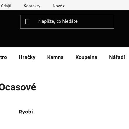
 údajů
Kontakty
Nové energetické štítky
Reklamační
tro
Hračky
Kamna
Koupelna
Nářadí
Ocasové
Ryobi