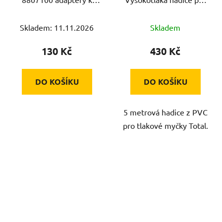
odsávání, sada 2ks,
tlakové myčky Total
⌀vnější: 26-41/28-38mm
Skladem: 11.11.2026
Skladem
130 Kč
430 Kč
DO KOŠÍKU
DO KOŠÍKU
5 metrová hadice z PVC
pro tlakové myčky Total.