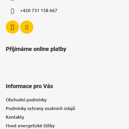
v
ý
+420 731 158 667
p
i
s
u
Přijímáme online platby
Informace pro Vás
Obchodní podmínky
Podmínky ochrany osobních údajů
Kontakty
Nové energetické štítky