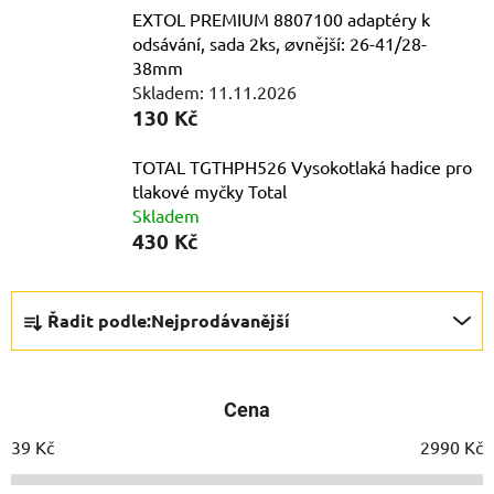
EXTOL PREMIUM 8807100 adaptéry k
odsávání, sada 2ks, ⌀vnější: 26-41/28-
38mm
Skladem: 11.11.2026
130 Kč
TOTAL TGTHPH526 Vysokotlaká hadice pro
tlakové myčky Total
Skladem
430 Kč
Ř
Řadit podle:
Nejprodávanější
a
z
e
Cena
n
í
39
Kč
2990
Kč
p