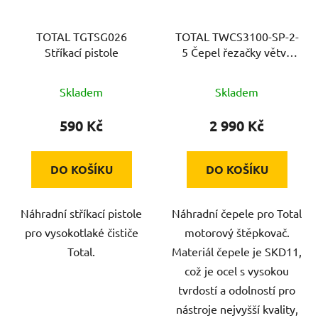
TOTAL TGTSG026
TOTAL TWCS3100-SP-2-
Stříkací pistole
5 Čepel řezačky větví,
SET 2ks
Skladem
Skladem
590 Kč
2 990 Kč
DO KOŠÍKU
DO KOŠÍKU
Náhradní stříkací pistole
Náhradní čepele pro Total
pro vysokotlaké čističe
motorový štěpkovač.
Total.
Materiál čepele je SKD11,
což je ocel s vysokou
tvrdostí a odolností pro
nástroje nejvyšší kvality,