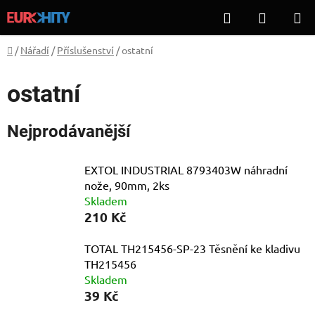
Přejít
Hledat
NÁKUP
na
KOŠÍK
obsah
Domů
/
Nářadí
/
Příslušenství
/
ostatní
ostatní
Nejprodávanější
EXTOL INDUSTRIAL 8793403W náhradní
nože, 90mm, 2ks
Skladem
210 Kč
TOTAL TH215456-SP-23 Těsnění ke kladivu
TH215456
Skladem
39 Kč