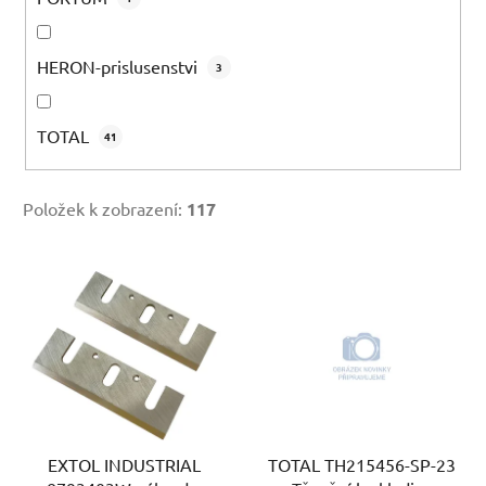
HERON-prislusenstvi
3
TOTAL
41
Položek k zobrazení:
117
V
ý
p
i
s
p
r
EXTOL INDUSTRIAL
TOTAL TH215456-SP-23
o