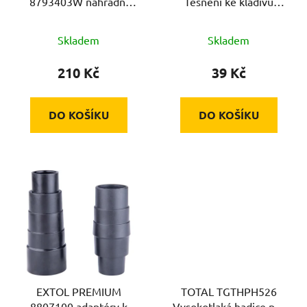
8793403W náhradní
Těsnění ke kladivu
d
nože, 90mm, 2ks
TH215456
u
Skladem
Skladem
k
t
210 Kč
39 Kč
ů
DO KOŠÍKU
DO KOŠÍKU
EXTOL PREMIUM
TOTAL TGTHPH526
8807100 adaptéry k
Vysokotlaká hadice pro