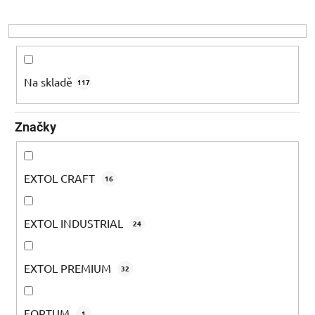
r
o
d
u
k
Na skladě
117
t
ů
Značky
EXTOL CRAFT
16
EXTOL INDUSTRIAL
24
EXTOL PREMIUM
32
FORTUM
1