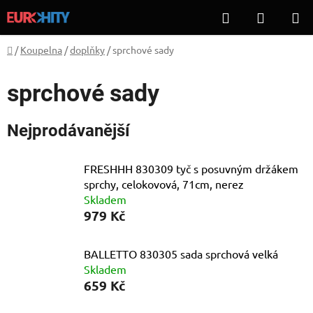
Přejít
Hledat
NÁKUP
na
KOŠÍK
obsah
Domů
/
Koupelna
/
doplňky
/
sprchové sady
sprchové sady
Nejprodávanější
FRESHHH 830309 tyč s posuvným držákem
sprchy, celokovová, 71cm, nerez
Skladem
979 Kč
BALLETTO 830305 sada sprchová velká
Skladem
659 Kč