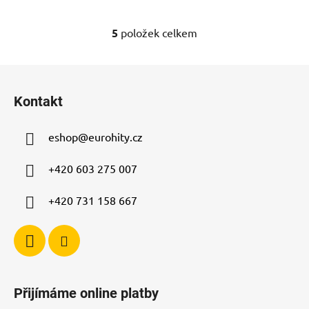
5
položek celkem
O
v
l
Z
á
á
d
Kontakt
p
a
a
c
eshop
@
eurohity.cz
t
í
p
í
+420 603 275 007
r
v
+420 731 158 667
k
y
v
ý
p
i
Přijímáme online platby
s