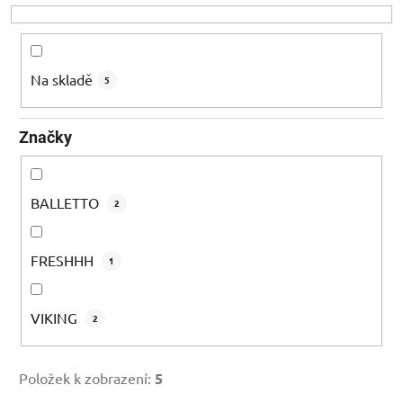
o
d
u
k
Na skladě
5
t
ů
Značky
BALLETTO
2
FRESHHH
1
VIKING
2
Položek k zobrazení:
5