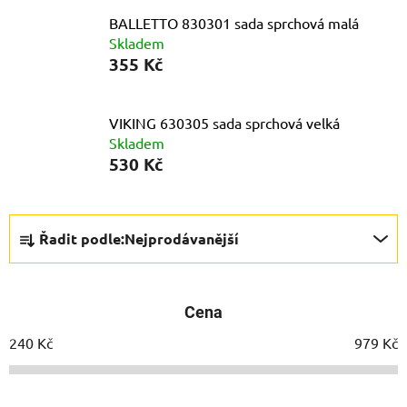
BALLETTO 830301 sada sprchová malá
Skladem
355 Kč
VIKING 630305 sada sprchová velká
Skladem
530 Kč
Ř
Řadit podle:
Nejprodávanější
a
z
e
Cena
n
í
240
Kč
979
Kč
p
r