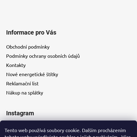
u
Informace pro Vás
Obchodní podmínky
Podmínky ochrany osobních údajů
Kontakty
Nové energetické štítky
Reklamační list
Nákup na splátky
Instagram
Tento web používá soubory cookie. Dalším procházením
tohoto webu vyjadřujete souhlas s jejich používáním.. Více