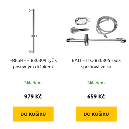
V
ý
p
i
s
p
r
FRESHHH 830309 tyč s
BALLETTO 830305 sada
o
posuvným držákem
sprchová velká
d
sprchy, celokovová,
u
71cm, nerez
Skladem
Skladem
k
t
979 Kč
659 Kč
ů
DO KOŠÍKU
DO KOŠÍKU