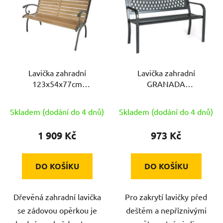
p
i
s
p
r
Lavička zahradní
Lavička zahradní
o
123x54x77cm
GRANADA
d
litina/dřevo
119x50x75cm ČER
u
ocel/PH
Skladem (dodání do 4 dnů)
Skladem (dodání do 4 dnů)
k
t
1 909 Kč
973 Kč
ů
DO KOŠÍKU
DO KOŠÍKU
Dřevěná zahradní lavička
Pro zakrytí lavičky před
se zádovou opěrkou je
deštěm a nepříznivými