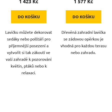
1 423 Kč
1 577 Kč
DO KOŠÍKU
DO KOŠÍKU
Lavičku můžete dekorovat
Dřevěná zahradní lavička
sedáky nebo polštáři pro
se zádovou opěrkou je
příjemnější posezení a
vhodná pro každou terasu
vytvořit si tak zákoutí ve
nebo zahradu.
vaší zahradě k pozorování
květin, ptáků nebo k
relaxaci.