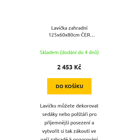
Lavička zahradní
125x60x80cm ČER
ocel/PH
Skladem (dodání do 4 dnů)
2 453 Kč
DO KOŠÍKU
Lavičku můžete dekorovat
sedáky nebo polštáři pro
příjemnější posezení a
vytvořit si tak zákoutí ve
vaší zahradě k pozorování