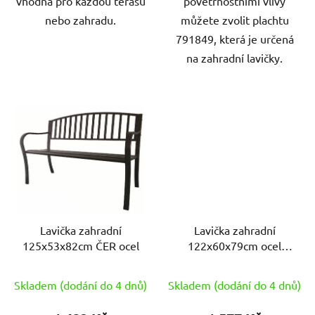
vhodná pro každou terasu
povětrnostními vlivy
nebo zahradu.
můžete zvolit plachtu
791849, která je určená
na zahradní lavičky.
Lavička zahradní
Lavička zahradní
125x53x82cm ČER ocel
122x60x79cm ocel
ČER/dřevo FSC
Skladem (dodání do 4 dnů)
Skladem (dodání do 4 dnů)