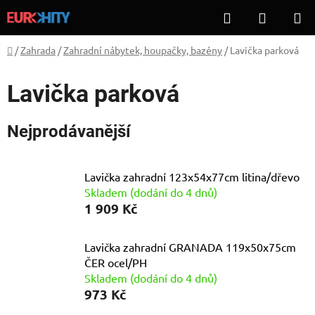
Přejít
Hledat
NÁKUP
na
KOŠÍK
obsah
Domů
/
Zahrada
/
Zahradní nábytek, houpačky, bazény
/
Lavička parková
Lavička parková
Nejprodávanější
Lavička zahradní 123x54x77cm litina/dřevo
Skladem (dodání do 4 dnů)
1 909 Kč
Lavička zahradní GRANADA 119x50x75cm
ČER ocel/PH
Skladem (dodání do 4 dnů)
973 Kč