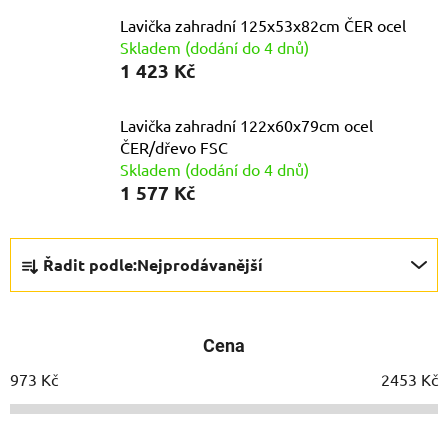
Lavička zahradní 125x53x82cm ČER ocel
Skladem (dodání do 4 dnů)
1 423 Kč
Lavička zahradní 122x60x79cm ocel
ČER/dřevo FSC
Skladem (dodání do 4 dnů)
1 577 Kč
Ř
Řadit podle:
Nejprodávanější
a
z
e
Cena
n
í
973
Kč
2453
Kč
p
r