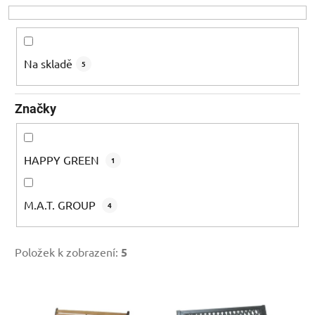
o
d
u
k
Na skladě
5
t
ů
Značky
HAPPY GREEN
1
M.A.T. GROUP
4
Položek k zobrazení:
5
V
ý