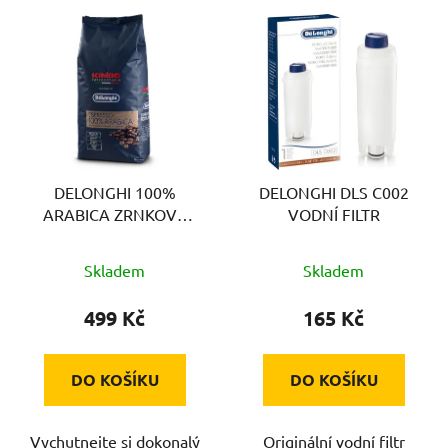
V
ý
p
i
s
p
r
DELONGHI 100%
DELONGHI DLS C002
o
ARABICA ZRNKOVÁ
VODNÍ FILTR
d
KÁVA 1KG
u
Skladem
Skladem
k
t
499 Kč
165 Kč
ů
DO KOŠÍKU
DO KOŠÍKU
Vychutnejte si dokonalý
Originální vodní filtr