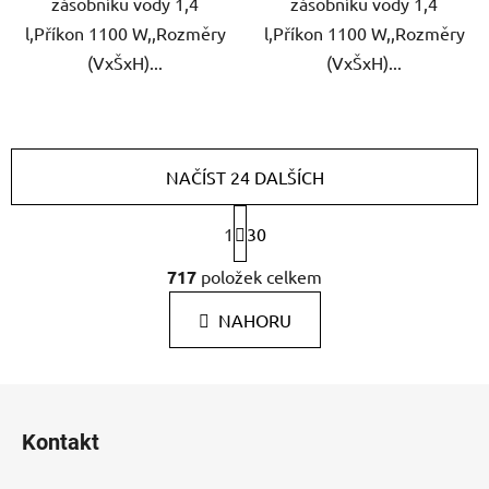
zásobníku vody 1,4
zásobníku vody 1,4
l,Příkon 1100 W,,Rozměry
l,Příkon 1100 W,,Rozměry
(VxŠxH)...
(VxŠxH)...
NAČÍST 24 DALŠÍCH
S
1
30
t
r
O
717
položek celkem
á
v
n
l
k
NAHORU
á
o
d
v
a
á
Z
c
n
á
í
í
Kontakt
p
p
r
a