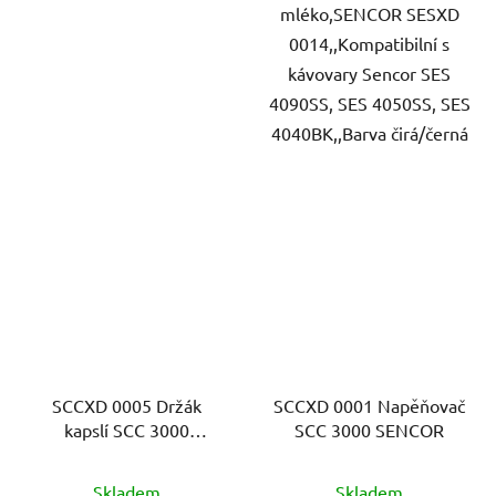
mléko,SENCOR SESXD
0014,,Kompatibilní s
kávovary Sencor SES
4090SS, SES 4050SS, SES
4040BK,,Barva čirá/černá
SCCXD 0005 Držák
SCCXD 0001 Napěňovač
kapslí SCC 3000
SCC 3000 SENCOR
SENCOR
Skladem
Skladem