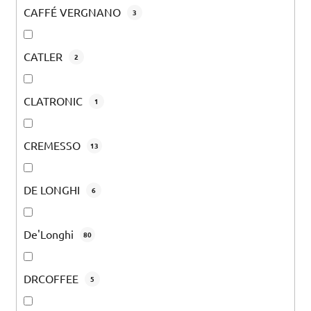
CAFFÉ VERGNANO
3
CATLER
2
CLATRONIC
1
CREMESSO
13
DE LONGHI
6
De'Longhi
80
DRCOFFEE
5