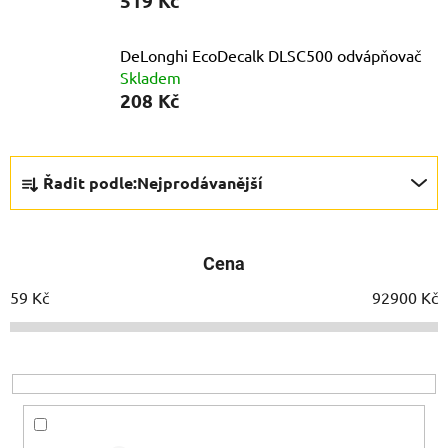
519 Kč
DeLonghi EcoDecalk DLSC500 odvápňovač
Skladem
208 Kč
Ř
Řadit podle:
Nejprodávanější
a
z
e
Cena
n
í
59
Kč
92900
Kč
p
r
o
d
u