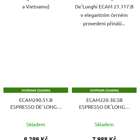
a Vietnamu)
De'Longhi ECAM 21.117.B
v elegantním černém
provedení přináší...
DOPRAVA ZDARMA
DOPRAVA ZDARMA
ECAM290.51.B
ECAM220.30.SB
ESPRESSO DE´LONGHI
ESPRESSO DE'LONGHI
automatický kávovar
automatický kávovar
Průměrné
Skladem
Skladem
hodnocení
produktu
8 289 Kč
7 988 Kč