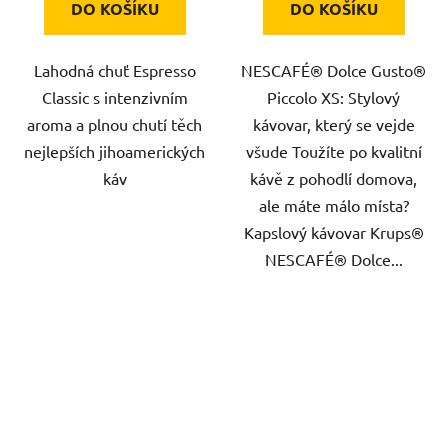
DO KOŠÍKU
DO KOŠÍKU
Lahodná chuť Espresso
NESCAFÉ® Dolce Gusto®
Classic s intenzivním
Piccolo XS: Stylový
aroma a plnou chutí těch
kávovar, který se vejde
nejlepších jihoamerických
všude Toužíte po kvalitní
káv
kávě z pohodlí domova,
ale máte málo místa?
Kapslový kávovar Krups®
NESCAFÉ® Dolce...