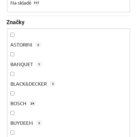
k
Na skladě
717
t
ů
Značky
ASTORINI
2
BANQUET
1
BLACK&DECKER
5
BOSCH
24
BUYDEEM
3