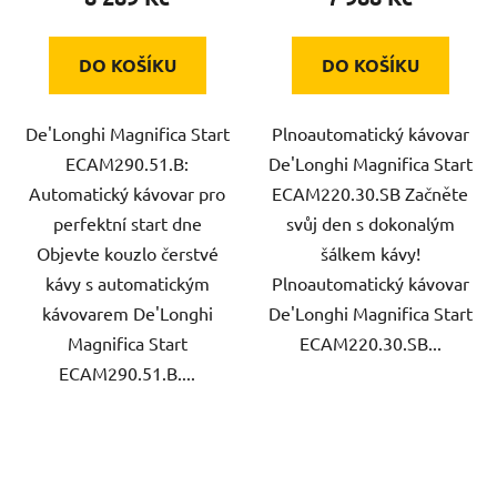
je
4,0
DO KOŠÍKU
DO KOŠÍKU
z
5
De'Longhi Magnifica Start
Plnoautomatický kávovar
hvězdiček.
ECAM290.51.B:
De'Longhi Magnifica Start
Automatický kávovar pro
ECAM220.30.SB Začněte
perfektní start dne
svůj den s dokonalým
Objevte kouzlo čerstvé
šálkem kávy!
kávy s automatickým
Plnoautomatický kávovar
kávovarem De'Longhi
De'Longhi Magnifica Start
Magnifica Start
ECAM220.30.SB...
ECAM290.51.B....