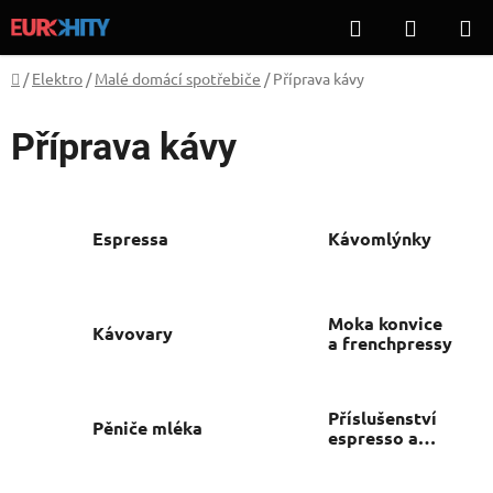
Přejít
Hledat
NÁKUP
na
KOŠÍK
obsah
Domů
/
Elektro
/
Malé domácí spotřebiče
/
Příprava kávy
Příprava kávy
Espressa
Kávomlýnky
Moka konvice
Kávovary
a frenchpressy
Příslušenství
Pěniče mléka
espresso a
kávovarů