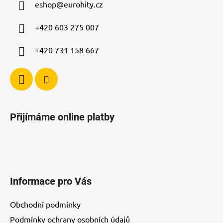
v
eshop
@
eurohity.cz
t
k
í
y
+420 603 275 007
v
ý
+420 731 158 667
p
i
s
u
Přijímáme online platby
Informace pro Vás
Obchodní podmínky
Podmínky ochrany osobních údajů