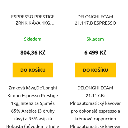
ESPRESSO PRESTIGE
DELONGHI ECAM
ZRNK KÁVA 1KG
21.117.B ESPRESSO
DELONGHI
Skladem
Skladem
804,36 Kč
6 499 Kč
DO KOŠÍKU
DO KOŠÍKU
Zrnková káva,De'Longhi
DELONGHI ECAM
Kimbo Espresso Prestige
21.117.B:
1kg,,Intenzita 5,Směs
Plnoautomatický kávovar
65% Arabica (3 druhy
pro dokonalé espresso a
kávy) a 35% asijská
krémové cappuccino
Robusta (původem z Indie
Plnoautomatický kávovar