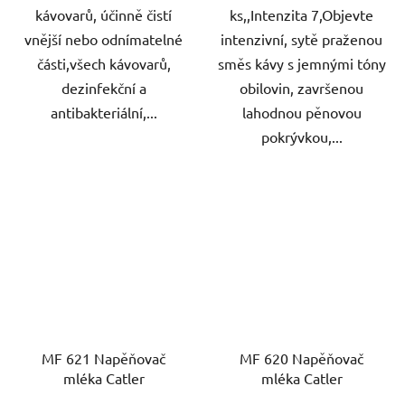
kávovarů, účinně čistí
ks,,Intenzita 7,Objevte
vnější nebo odnímatelné
intenzivní, sytě praženou
části,všech kávovarů,
směs kávy s jemnými tóny
dezinfekční a
obilovin, završenou
antibakteriální,...
lahodnou pěnovou
pokrývkou,...
MF 621 Napěňovač
MF 620 Napěňovač
mléka Catler
mléka Catler