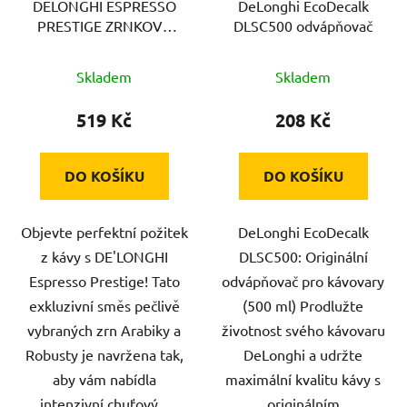
DELONGHI ESPRESSO
DeLonghi EcoDecalk
PRESTIGE ZRNKOVÁ
DLSC500 odvápňovač
KÁVA 1KG
Průměrné
Skladem
Skladem
hodnocení
produktu
519 Kč
208 Kč
je
5,0
DO KOŠÍKU
DO KOŠÍKU
z
5
Objevte perfektní požitek
DeLonghi EcoDecalk
hvězdiček.
z kávy s DE'LONGHI
DLSC500: Originální
Espresso Prestige! Tato
odvápňovač pro kávovary
exkluzivní směs pečlivě
(500 ml) Prodlužte
vybraných zrn Arabiky a
životnost svého kávovaru
Robusty je navržena tak,
DeLonghi a udržte
aby vám nabídla
maximální kvalitu kávy s
intenzivní chuťový...
originálním