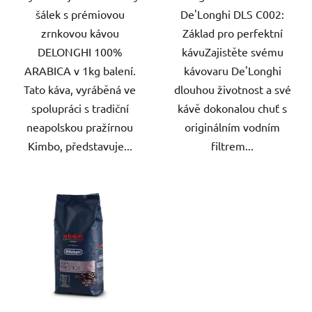
šálek s prémiovou
De'Longhi DLS C002:
zrnkovou kávou
Základ pro perfektní
DELONGHI 100%
kávuZajistěte svému
ARABICA v 1kg balení.
kávovaru De'Longhi
Tato káva, vyráběná ve
dlouhou životnost a své
spolupráci s tradiční
kávě dokonalou chuť s
neapolskou pražírnou
originálním vodním
Kimbo, představuje...
filtrem...