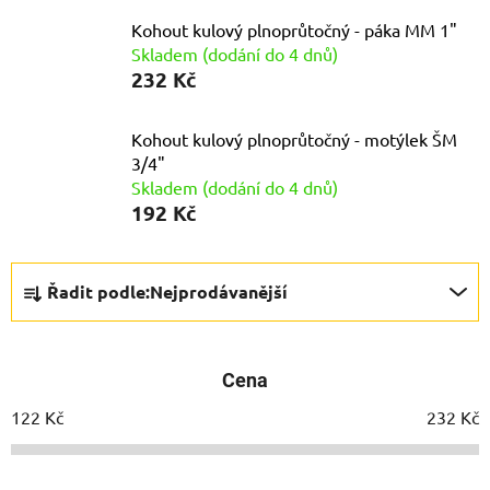
Kohout kulový plnoprůtočný - páka MM 1"
Skladem (dodání do 4 dnů)
232 Kč
Kohout kulový plnoprůtočný - motýlek ŠM
3/4"
Skladem (dodání do 4 dnů)
192 Kč
Ř
Řadit podle:
Nejprodávanější
a
z
e
Cena
n
í
122
Kč
232
Kč
p
r