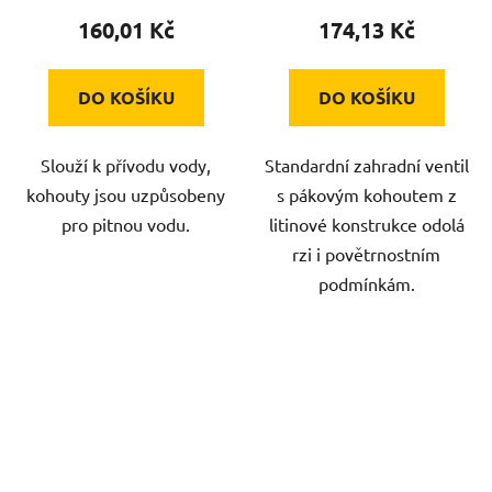
160,01 Kč
174,13 Kč
DO KOŠÍKU
DO KOŠÍKU
Slouží k přívodu vody,
Standardní zahradní ventil
kohouty jsou uzpůsobeny
s pákovým kohoutem z
pro pitnou vodu.
litinové konstrukce odolá
rzi i povětrnostním
podmínkám.