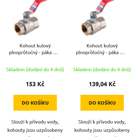
p
i
s
p
r
Kohout kulový
Kohout kulový
o
plnoprůtočný - páka MM
plnoprůtočný - páka MM
d
3/4"
1/2"
u
Skladem (dodání do 4 dnů)
Skladem (dodání do 4 dnů)
k
t
153 Kč
139,04 Kč
ů
DO KOŠÍKU
DO KOŠÍKU
Slouží k přívodu vody,
Slouží k přívodu vody,
kohouty jsou uzpůsobeny
kohouty jsou uzpůsobeny