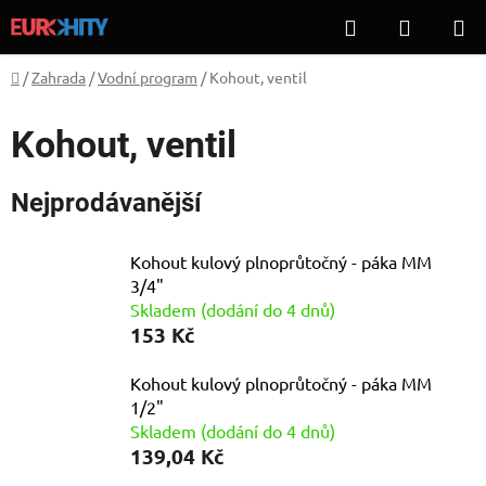
Přejít
Hledat
NÁKUP
na
KOŠÍK
obsah
Domů
/
Zahrada
/
Vodní program
/
Kohout, ventil
Kohout, ventil
Nejprodávanější
Kohout kulový plnoprůtočný - páka MM
3/4"
Skladem (dodání do 4 dnů)
153 Kč
Kohout kulový plnoprůtočný - páka MM
1/2"
Skladem (dodání do 4 dnů)
139,04 Kč