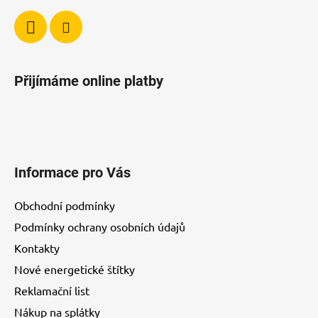
y
v
ý
p
i
Přijímáme online platby
s
u
Informace pro Vás
Obchodní podmínky
Podmínky ochrany osobních údajů
Kontakty
Nové energetické štítky
Reklamační list
Nákup na splátky