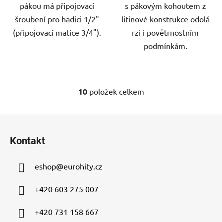
pákou má připojovací
s pákovým kohoutem z
šroubení pro hadici 1/2"
litinové konstrukce odolá
(připojovací matice 3/4").
rzi i povětrnostním
podmínkám.
10
položek celkem
O
v
l
Z
á
á
d
Kontakt
p
a
a
c
eshop
@
eurohity.cz
t
í
p
í
+420 603 275 007
r
v
+420 731 158 667
k