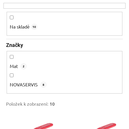
o
d
u
k
Na skladě
10
t
ů
Značky
Mat
2
NOVASERVIS
8
Položek k zobrazení:
10
V
ý