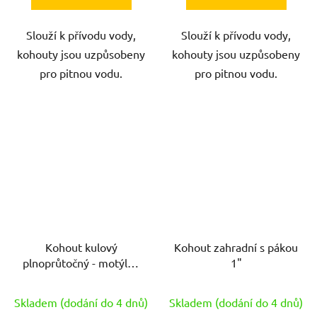
Slouží k přívodu vody,
Slouží k přívodu vody,
kohouty jsou uzpůsobeny
kohouty jsou uzpůsobeny
pro pitnou vodu.
pro pitnou vodu.
Kohout kulový
Kohout zahradní s pákou
plnoprůtočný - motýlek
1"
ŠM 1/2"
Skladem (dodání do 4 dnů)
Skladem (dodání do 4 dnů)