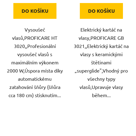
DO KOŠÍKU
DO KOŠÍKU
Vysoušeč
Elektrický kartáč na
vlasů,PROFICARE HT
vlasy,PROFICARE GB
3020,,Profesionální
3021,,Elektrický kartáč na
vysoušeč vlasů s
vlasy s keramickými
maximálním výkonem
štětinami
2000 W,Úspora místa díky
„superglide",Vhodný pro
automatickému
všechny typy
zatahování šňůry (šňůra
vlasů,Upravuje vlasy
cca 180 cm) stisknutím...
během...