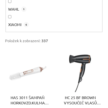
WAHL
1
XIAOMI
6
Položek k zobrazení:
337
V
ý
p
i
s
p
r
HAS 3011 ŠAMPAŇ
HC 25 BF BROWN
o
HORKOVZD.KULMA
VYSOUČEČ VLASŮ
d
PROFICARE
BEURER