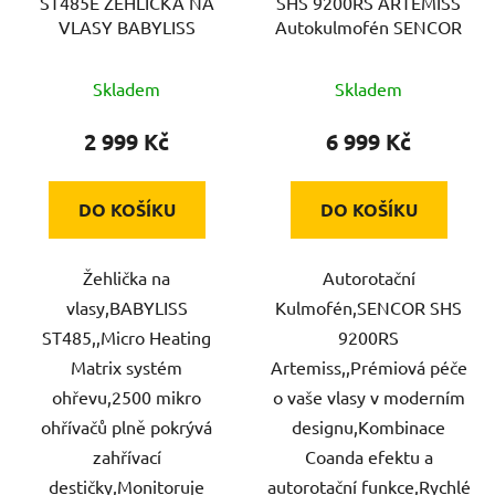
ST485E ŽEHLIČKA NA
SHS 9200RS ARTEMISS
VLASY BABYLISS
Autokulmofén SENCOR
Skladem
Skladem
2 999 Kč
6 999 Kč
DO KOŠÍKU
DO KOŠÍKU
Žehlička na
Autorotační
vlasy,BABYLISS
Kulmofén,SENCOR SHS
ST485,,Micro Heating
9200RS
Matrix systém
Artemiss,,Prémiová péče
ohřevu,2500 mikro
o vaše vlasy v moderním
ohřívačů plně pokrývá
designu,Kombinace
zahřívací
Coanda efektu a
destičky,Monitoruje
autorotační funkce,Rychlé