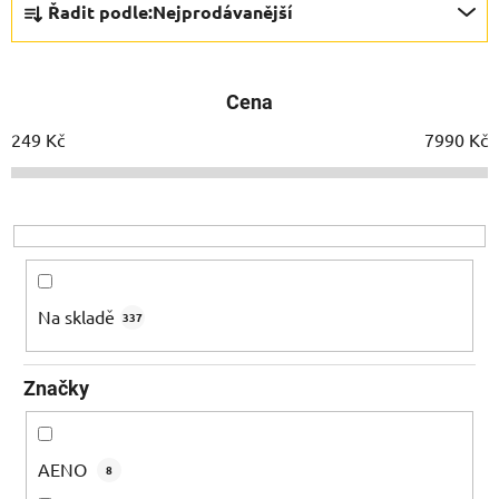
Řadit podle:
Nejprodávanější
a
z
e
Cena
n
í
249
Kč
7990
Kč
p
r
o
d
u
k
Na skladě
337
t
ů
Značky
AENO
8