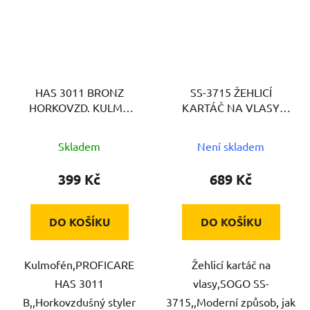
HAS 3011 BRONZ
SS-3715 ŽEHLICÍ
HORKOVZD. KULMA
KARTÁČ NA VLASY
PROFICARE
SOGO
Skladem
Není skladem
399 Kč
689 Kč
DO KOŠÍKU
DO KOŠÍKU
Kulmofén,PROFICARE
Žehlicí kartáč na
HAS 3011
vlasy,SOGO SS-
B,,Horkovzdušný styler
3715,,Moderní způsob, jak