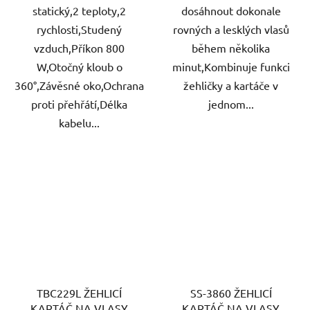
statický,2 teploty,2
dosáhnout dokonale
rychlosti,Studený
rovných a lesklých vlasů
vzduch,Příkon 800
během několika
W,Otočný kloub o
minut,Kombinuje funkci
360°,Závěsné oko,Ochrana
žehličky a kartáče v
proti přehřátí,Délka
jednom...
kabelu...
TBC229L ŽEHLICÍ
SS-3860 ŽEHLICÍ
KARTÁČ NA VLASY
KARTÁČ NA VLASY