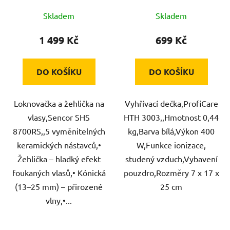
Skladem
Skladem
1 499 Kč
699 Kč
DO KOŠÍKU
DO KOŠÍKU
Loknovačka a žehlička na
Vyhřívací dečka,ProfiCare
vlasy,Sencor SHS
HTH 3003,,Hmotnost 0,44
8700RS,,5 vyměnitelných
kg,Barva bílá,Výkon 400
keramických nástavců,•
W,Funkce ionizace,
Žehlička – hladký efekt
studený vzduch,Vybavení
foukaných vlasů,• Kónická
pouzdro,Rozměry 7 x 17 x
(13–25 mm) – přirozené
25 cm
vlny,•...