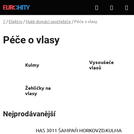
Přejít
Hledat
NÁKUP
na
KOŠÍK
obsah
Domů
/
Elektro
/
Malé domácí spotřebiče
/
Péče o vlasy
Péče o vlasy
Vysoušeče
Kulmy
vlasů
Žehličky na
vlasy
Nejprodávanější
HAS 3011 ŠAMPAŇ HORKOVZD.KULMA