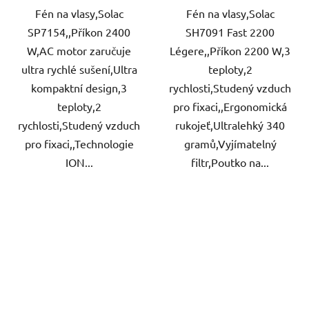
Fén na vlasy,Solac
Fén na vlasy,Solac
SP7154,,Příkon 2400
SH7091 Fast 2200
W,AC motor zaručuje
Légere,,Příkon 2200 W,3
ultra rychlé sušení,Ultra
teploty,2
kompaktní design,3
rychlosti,Studený vzduch
teploty,2
pro fixaci,,Ergonomická
rychlosti,Studený vzduch
rukojeť,Ultralehký 340
pro fixaci,,Technologie
gramů,Vyjímatelný
ION...
filtr,Poutko na...