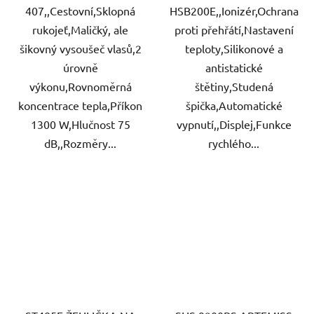
407,,Cestovní,Sklopná
HSB200E,,Ionizér,Ochrana
rukojeť,Maličký, ale
proti přehřátí,Nastavení
šikovný vysoušeč vlasů,2
teploty,Silikonové a
úrovně
antistatické
výkonu,Rovnoměrná
štětiny,Studená
koncentrace tepla,Příkon
špička,Automatické
1300 W,Hlučnost 75
vypnutí,,Displej,Funkce
dB,,Rozměry...
rychlého...