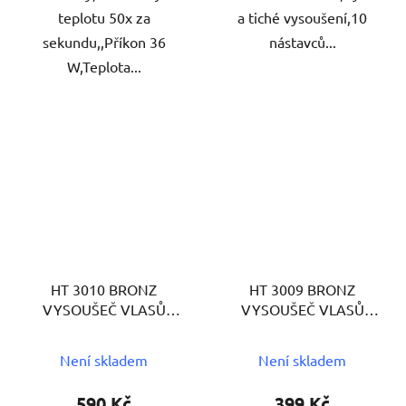
teplotu 50x za
a tiché vysoušení,10
sekundu,,Příkon 36
nástavců...
W,Teplota...
HT 3010 BRONZ
HT 3009 BRONZ
VYSOUŠEČ VLASŮ
VYSOUŠEČ VLASŮ
PROFICARE
PROFICARE
Není skladem
Není skladem
590 Kč
399 Kč