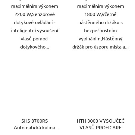
maximálním výkonem
maximálním výkonem
2200 W,Senzorové
1800 W,Včetně
dotykové ovládání -
nástěnného držáku s
inteligentní vysoušení
bezpečnostním
vlasů pomocí
vypínáním,Nástěnný
dotykového...
držák pro úsporu místa a...
SHS 8700RS
HTH 3003 VYSOUČEČ
Automatická kulma
VLASŮ PROFICARE
SENCOR