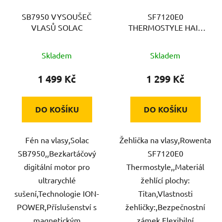
SB7950 VYSOUŠEČ
SF7120E0
VLASŮ SOLAC
THERMOSTYLE HAIR
STYLE ROWENTA
Skladem
Skladem
1 499 Kč
1 299 Kč
DO KOŠÍKU
DO KOŠÍKU
Fén na vlasy,Solac
Žehlička na vlasy,Rowenta
SB7950,,Bezkartáčový
SF7120E0
digitální motor pro
Thermostyle,,Materiál
ultrarychlé
žehlící plochy:
sušení,Technologie ION-
Titan,Vlastnosti
POWER,Příslušenství s
žehličky:,Bezpečnostní
magnetickým
zámek,Flexibilní