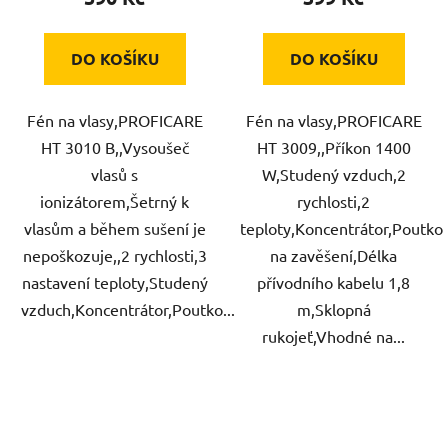
DO KOŠÍKU
DO KOŠÍKU
Fén na vlasy,PROFICARE
Fén na vlasy,PROFICARE
HT 3010 B,,Vysoušeč
HT 3009,,Příkon 1400
vlasů s
W,Studený vzduch,2
ionizátorem,Šetrný k
rychlosti,2
vlasům a během sušení je
teploty,Koncentrátor,Poutko
nepoškozuje,,2 rychlosti,3
na zavěšení,Délka
nastavení teploty,Studený
přívodního kabelu 1,8
vzduch,Koncentrátor,Poutko...
m,Sklopná
rukojeť,Vhodné na...