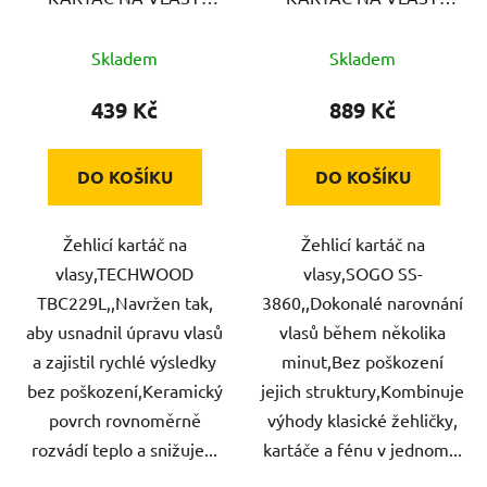
TECHWOOD
SOGO
Skladem
Skladem
439 Kč
889 Kč
DO KOŠÍKU
DO KOŠÍKU
Žehlicí kartáč na
Žehlicí kartáč na
vlasy,TECHWOOD
vlasy,SOGO SS-
TBC229L,,Navržen tak,
3860,,Dokonalé narovnání
aby usnadnil úpravu vlasů
vlasů během několika
a zajistil rychlé výsledky
minut,Bez poškození
bez poškození,Keramický
jejich struktury,Kombinuje
povrch rovnoměrně
výhody klasické žehličky,
rozvádí teplo a snižuje...
kartáče a fénu v jednom...