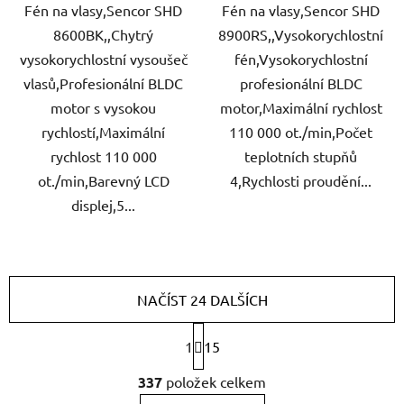
Fén na vlasy,Sencor SHD
Fén na vlasy,Sencor SHD
8600BK,,Chytrý
8900RS,,Vysokorychlostní
vysokorychlostní vysoušeč
fén,Vysokorychlostní
vlasů,Profesionální BLDC
profesionální BLDC
motor s vysokou
motor,Maximální rychlost
rychlostí,Maximální
110 000 ot./min,Počet
rychlost 110 000
teplotních stupňů
ot./min,Barevný LCD
4,Rychlosti proudění...
displej,5...
NAČÍST 24 DALŠÍCH
S
1
15
t
r
O
337
položek celkem
á
v
n