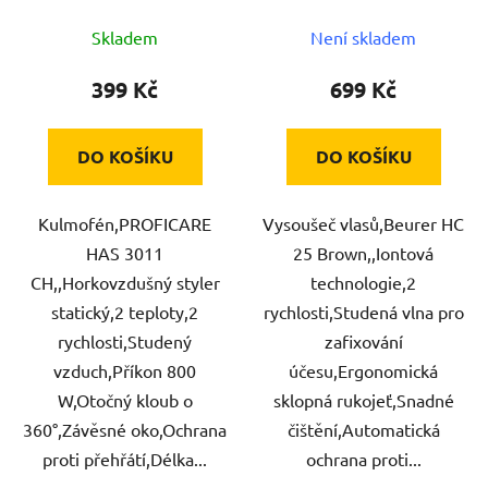
u
Skladem
Není skladem
k
t
399 Kč
699 Kč
ů
DO KOŠÍKU
DO KOŠÍKU
Kulmofén,PROFICARE
Vysoušeč vlasů,Beurer HC
HAS 3011
25 Brown,,Iontová
CH,,Horkovzdušný styler
technologie,2
statický,2 teploty,2
rychlosti,Studená vlna pro
rychlosti,Studený
zafixování
vzduch,Příkon 800
účesu,Ergonomická
W,Otočný kloub o
sklopná rukojeť,Snadné
360°,Závěsné oko,Ochrana
čištění,Automatická
proti přehřátí,Délka...
ochrana proti...