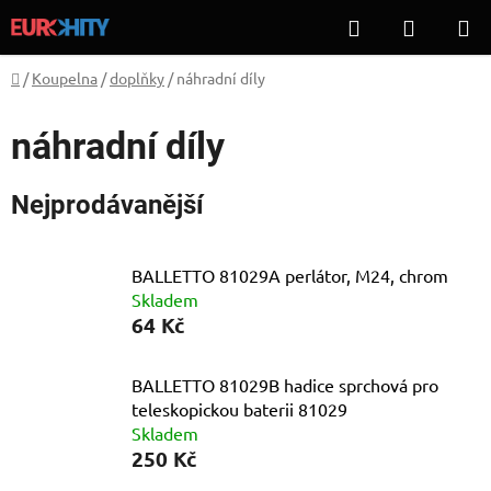
Přejít
Hledat
NÁKUP
na
KOŠÍK
obsah
Domů
/
Koupelna
/
doplňky
/
náhradní díly
náhradní díly
Nejprodávanější
BALLETTO 81029A perlátor, M24, chrom
Skladem
64 Kč
BALLETTO 81029B hadice sprchová pro
teleskopickou baterii 81029
Skladem
250 Kč