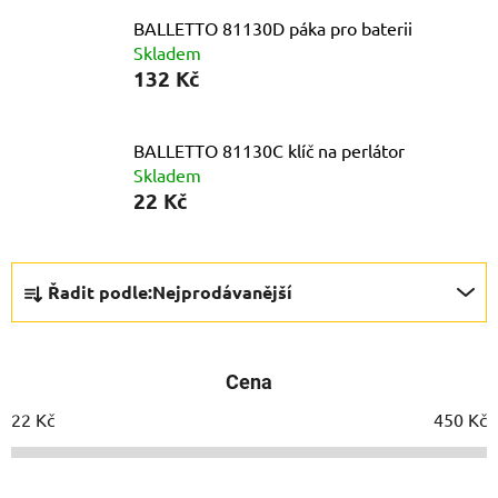
BALLETTO 81130D páka pro baterii
Skladem
132 Kč
BALLETTO 81130C klíč na perlátor
Skladem
22 Kč
Ř
Řadit podle:
Nejprodávanější
a
z
e
Cena
n
í
22
Kč
450
Kč
p
r