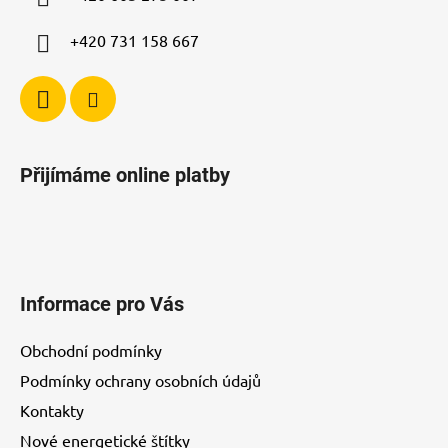
v
ý
+420 731 158 667
p
i
s
u
Přijímáme online platby
Informace pro Vás
Obchodní podmínky
Podmínky ochrany osobních údajů
Kontakty
Nové energetické štítky