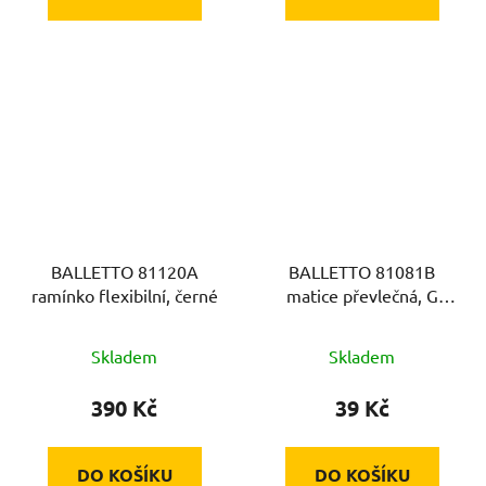
BALLETTO 81120A
BALLETTO 81081B
ramínko flexibilní, černé
matice převlečná, G
3/4", výška 19mm
Skladem
Skladem
390 Kč
39 Kč
DO KOŠÍKU
DO KOŠÍKU