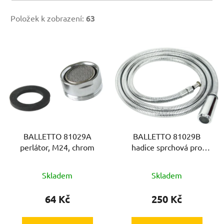
Položek k zobrazení:
63
V
ý
p
i
s
p
r
BALLETTO 81029A
BALLETTO 81029B
o
perlátor, M24, chrom
hadice sprchová pro
d
teleskopickou baterii
u
81029
Skladem
Skladem
k
t
64 Kč
250 Kč
ů