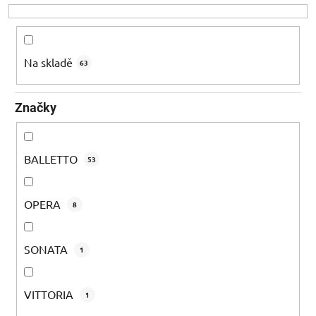
o
d
u
k
Na skladě
63
t
ů
Značky
BALLETTO
53
OPERA
8
SONATA
1
VITTORIA
1