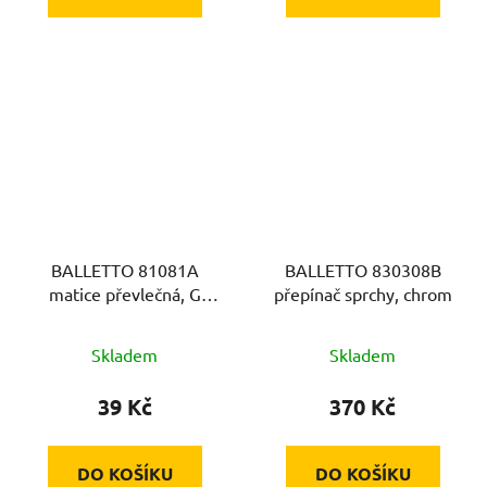
BALLETTO 81081A
BALLETTO 830308B
matice převlečná, G
přepínač sprchy, chrom
3/4", výška 15mm
Skladem
Skladem
39 Kč
370 Kč
DO KOŠÍKU
DO KOŠÍKU