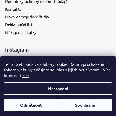
Podmínky ochrany osobních údajů
Kontakty
Nové energetické štítky
Reklamační list
Nákup na splátky
Instagram
Tento web používá soubory cookie. Dalším procházením
tohoto webu vyjadřujete souhlas s jejich používáním.. Více
informací
zde
.
Kontakty
Nastavení
Vytvořil Shoptet
Odmítnout
Souhlasím
Copyright 2026
EUROHITY s.r.o.
. Všechna práva
vyhrazena.
Upravit nastavení cookies