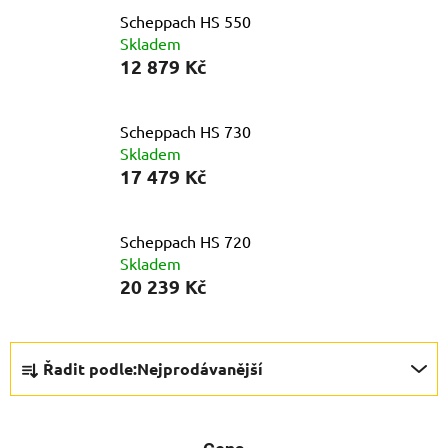
Scheppach HS 550
Skladem
12 879 Kč
Scheppach HS 730
Skladem
17 479 Kč
Scheppach HS 720
Skladem
20 239 Kč
Ř
Řadit podle:
Nejprodávanější
a
z
e