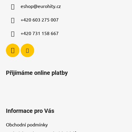
a
c
eshop
@
eurohity.cz
t
í
p
í
+420 603 275 007
r
v
+420 731 158 667
k
y
v
ý
p
i
Přijímáme online platby
s
u
Informace pro Vás
Obchodní podmínky