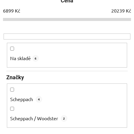
Cena
n
í
6899
Kč
20239
Kč
p
r
o
d
u
k
Na skladě
6
t
ů
Značky
Scheppach
4
Scheppach / Woodster
2