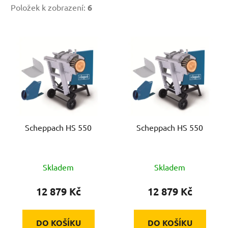
Položek k zobrazení:
6
V
ý
p
i
s
p
r
Scheppach HS 550
Scheppach HS 550
o
d
u
Skladem
Skladem
k
t
12 879 Kč
12 879 Kč
ů
DO KOŠÍKU
DO KOŠÍKU