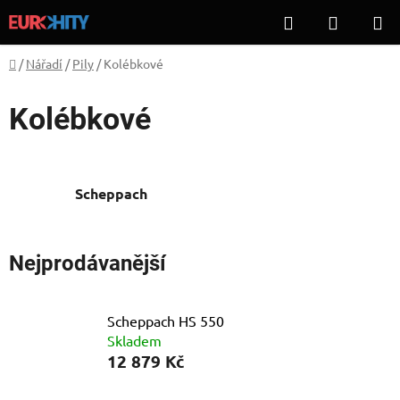
Přejít
Hledat
NÁKUP
na
KOŠÍK
obsah
Domů
/
Nářadí
/
Pily
/
Kolébkové
Kolébkové
Scheppach
Nejprodávanější
Scheppach HS 550
Skladem
12 879 Kč