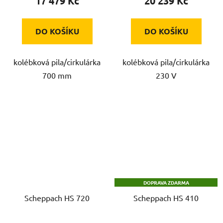
17 479 Kč
20 239 Kč
DO KOŠÍKU
DO KOŠÍKU
kolébková pila/cirkulárka
kolébková pila/cirkulárka
700 mm
230 V
DOPRAVA ZDARMA
Scheppach HS 720
Scheppach HS 410