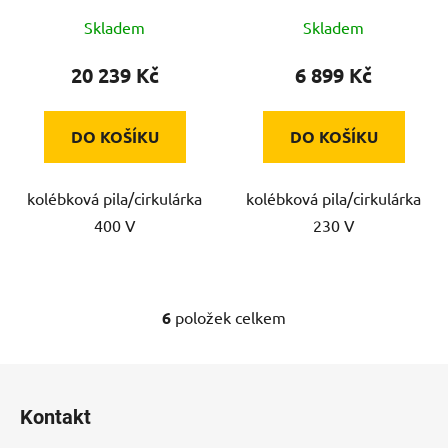
Skladem
Skladem
20 239 Kč
6 899 Kč
DO KOŠÍKU
DO KOŠÍKU
kolébková pila/cirkulárka
kolébková pila/cirkulárka
400 V
230 V
6
položek celkem
O
v
l
Z
á
á
d
Kontakt
p
a