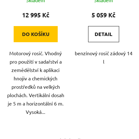
k
t
12 995 Kč
5 059 Kč
ů
DO KOŠÍKU
DETAIL
Motorový rosič. Vhodný
benzínový rosič zádový 14
pro použití v sadařství a
l
zemědělství k aplikaci
hnojiv a chemických
prostředků na velkých
plochách. Vertikální dosah
je 5 m a horizontální 6 m.
Vysoká...