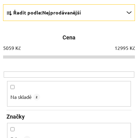
Ř
Řadit podle:
Nejprodávanější
a
z
e
Cena
n
í
5059
Kč
12995
Kč
p
r
o
d
u
k
Na skladě
2
t
ů
Značky