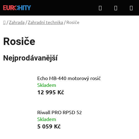
Přejít
Hledat
NÁKUP
na
KOŠÍK
obsah
Domů
/
Zahrada
/
Zahradní technika
/
Rosiče
Rosiče
Nejprodávanější
Echo MB-440 motorový rosič
Skladem
12 995 Kč
Riwall PRO RPSD 52
Skladem
5 059 Kč