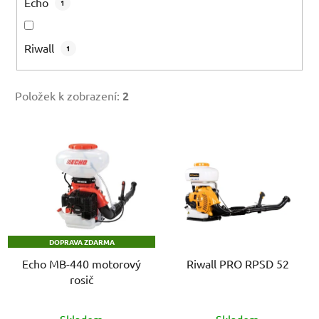
Echo
1
Riwall
1
Položek k zobrazení:
2
V
ý
p
i
s
p
DOPRAVA ZDARMA
r
Echo MB-440 motorový
Riwall PRO RPSD 52
o
rosič
d
u
Skladem
Skladem