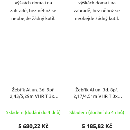
výškách doma i na
výškách doma i na
zahradě, bez něhož se
zahradě, bez něhož se
neobejde žádný kutil.
neobejde žádný kutil.
Žebřík Al un. 3d. 9př.
Žebřík Al un. 3d. 8př.
2,43/5,29m VHR T 3x9
2,17/4,51m VHR T 3x8
nosnost 150kg ELKOP
nosnost 150kg ELKOP
Skladem (dodání do 4 dnů)
Skladem (dodání do 4 dnů)
5 680,22 Kč
5 185,82 Kč