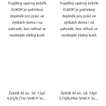
Trojdílný opěrný žebřík
Trojdílný opěrný žebřík
ELKOP je potřebný
ELKOP je potřebný
doplněk pro práci ve
doplněk pro práci ve
výškách doma i na
výškách doma i na
zahradě, bez něhož se
zahradě, bez něhož se
neobejde žádný kutil.
neobejde žádný kutil.
Žebřík Al un. 3d. 15př.
Žebřík Al un. 3d. 14př.
4,05/9,77m VHR P 3x15
3,79/8,99m VHR P 3x14
nosnost 150kg ELKOP
nosnost 150kg ELKOP