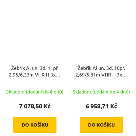
Žebřík Al un. 3d. 11př.
Žebřík Al un. 3d. 10př.
2,95/6,33m VHR H 3x11
2,69/5,81m VHR H 3x10
nosnost 150kg ELKOP
nosnost 150kg ELKOP
Skladem (dodání do 4 dnů)
Skladem (dodání do 4 dnů)
7 078,50 Kč
6 958,71 Kč
DO KOŠÍKU
DO KOŠÍKU