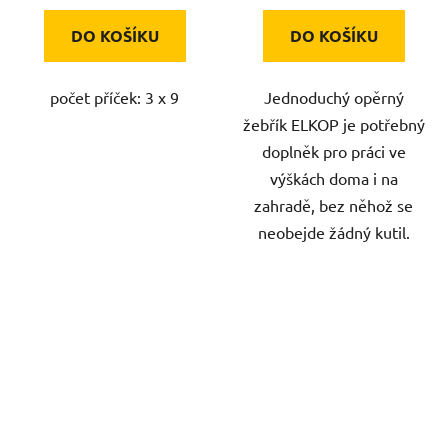
DO KOŠÍKU
DO KOŠÍKU
počet příček: 3 x 9
Jednoduchý opěrný
žebřík ELKOP je potřebný
doplněk pro práci ve
výškách doma i na
zahradě, bez něhož se
neobejde žádný kutil.