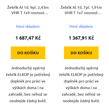
Žebřík Al 1d. 9př. 2,43m
Žebřík Al 1d. 7př. 1,91m
VHR T 1x9 nosnost
VHR T 1x7 nosnost
150kg ELKOP
150kg ELKOP
Není skladem
Není skladem
1 687,47 Kč
1 367,91 Kč
DO KOŠÍKU
DO KOŠÍKU
Jednoduchý opěrný
Jednoduchý opěrný
žebřík ELKOP je potřebný
žebřík ELKOP je potřebný
doplněk pro práci ve
doplněk pro práci ve
výškách doma i na
výškách doma i na
zahradě, bez něhož se
zahradě, bez něhož se
neobejde žádný kutil.
neobejde žádný kutil.