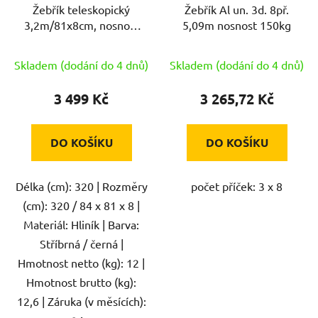
Žebřík teleskopický
Žebřík Al un. 3d. 8př.
3,2m/81x8cm, nosnost
5,09m nosnost 150kg
150kg
Skladem (dodání do 4 dnů)
Skladem (dodání do 4 dnů)
3 499 Kč
3 265,72 Kč
DO KOŠÍKU
DO KOŠÍKU
Délka (cm): 320 | Rozměry
počet příček: 3 x 8
(cm): 320 / 84 x 81 x 8 |
Materiál: Hliník | Barva:
Stříbrná / černá |
Hmotnost netto (kg): 12 |
Hmotnost brutto (kg):
12,6 | Záruka (v měsících):