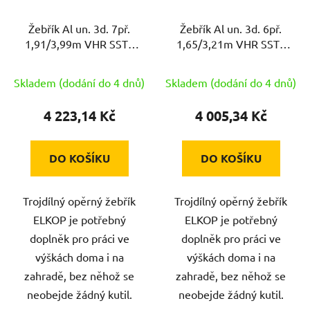
Žebřík Al un. 3d. 7př.
Žebřík Al un. 3d. 6př.
1,91/3,99m VHR SSTS
1,65/3,21m VHR SSTS
3x7 nosnost 150kg
3x6 nosnost 150kg
ELKO
ELKO
Skladem (dodání do 4 dnů)
Skladem (dodání do 4 dnů)
4 223,14 Kč
4 005,34 Kč
DO KOŠÍKU
DO KOŠÍKU
Trojdílný opěrný žebřík
Trojdílný opěrný žebřík
ELKOP je potřebný
ELKOP je potřebný
doplněk pro práci ve
doplněk pro práci ve
výškách doma i na
výškách doma i na
zahradě, bez něhož se
zahradě, bez něhož se
neobejde žádný kutil.
neobejde žádný kutil.