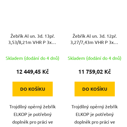
Žebřík Al un. 3d. 13př.
Žebřík Al un. 3d. 12př.
3,53/8,21m VHR P 3x13
3,27/7,43m VHR P 3x12
nosnost 150kg ELKOP
nosnost 150kg ELKOP
Skladem (dodání do 4 dnů)
Skladem (dodání do 4 dnů)
12 449,45 Kč
11 759,02 Kč
DO KOŠÍKU
DO KOŠÍKU
Trojdílný opěrný žebřík
Trojdílný opěrný žebřík
ELKOP je potřebný
ELKOP je potřebný
doplněk pro práci ve
doplněk pro práci ve