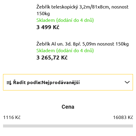
Žebřík teleskopický 3,2m/81x8cm, nosnost
150kg
Skladem (dodání do 4 dnů)
3 499 Kč
Žebřík Al un. 3d. 8př. 5,09m nosnost 150kg
Skladem (dodání do 4 dnů)
3 265,72 Kč
Ř
Řadit podle:
Nejprodávanější
a
z
e
Cena
n
í
1116
Kč
16083
Kč
p
r