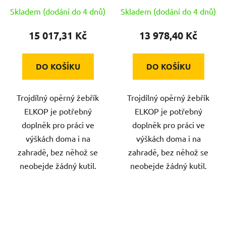
Skladem (dodání do 4 dnů)
Skladem (dodání do 4 dnů)
15 017,31 Kč
13 978,40 Kč
DO KOŠÍKU
DO KOŠÍKU
Trojdílný opěrný žebřík
Trojdílný opěrný žebřík
ELKOP je potřebný
ELKOP je potřebný
doplněk pro práci ve
doplněk pro práci ve
výškách doma i na
výškách doma i na
zahradě, bez něhož se
zahradě, bez něhož se
neobejde žádný kutil.
neobejde žádný kutil.