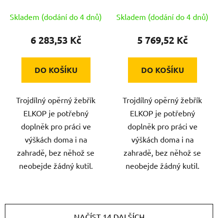
nosnost 150kg ELKOP
nosnost 150kg ELKOP
Skladem (dodání do 4 dnů)
Skladem (dodání do 4 dnů)
6 283,53 Kč
5 769,52 Kč
DO KOŠÍKU
DO KOŠÍKU
Trojdílný opěrný žebřík
Trojdílný opěrný žebřík
ELKOP je potřebný
ELKOP je potřebný
doplněk pro práci ve
doplněk pro práci ve
výškách doma i na
výškách doma i na
zahradě, bez něhož se
zahradě, bez něhož se
neobejde žádný kutil.
neobejde žádný kutil.
NAČÍST 14 DALŠÍCH