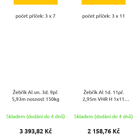
počet příček: 3 x 7
počet příček: 3 x 11
Žebřík Al un. 3d. 9př.
Žebřík Al 1d. 11př.
5,93m nosnost 150kg
2,95m VHR H 1x11
nosnost 150kg ELKOP
Skladem (dodání do 4 dnů)
Skladem (dodání do 4 dnů)
3 393,82 Kč
2 158,76 Kč