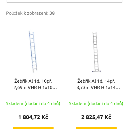
Položek k zobrazení:
38
V
ý
p
i
s
p
r
Žebřík Al 1d. 10př.
Žebřík Al 1d. 14př.
o
2,69m VHR H 1x10
3,73m VHR H 1x14
d
nosnost 150kg ELKOP
nosnost 150kg ELKOP
u
Skladem (dodání do 4 dnů)
Skladem (dodání do 4 dnů)
k
t
1 804,72 Kč
2 825,47 Kč
ů