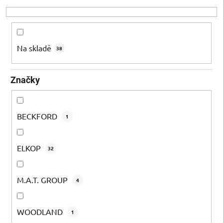
o
d
u
k
Na skladě
38
t
ů
Značky
BECKFORD
1
ELKOP
32
M.A.T. GROUP
4
WOODLAND
1