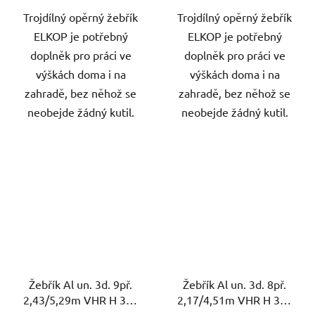
Trojdílný opěrný žebřík
Trojdílný opěrný žebřík
ELKOP je potřebný
ELKOP je potřebný
doplněk pro práci ve
doplněk pro práci ve
výškách doma i na
výškách doma i na
zahradě, bez něhož se
zahradě, bez něhož se
neobejde žádný kutil.
neobejde žádný kutil.
Žebřík Al un. 3d. 9př.
Žebřík Al un. 3d. 8př.
2,43/5,29m VHR H 3x9
2,17/4,51m VHR H 3x8