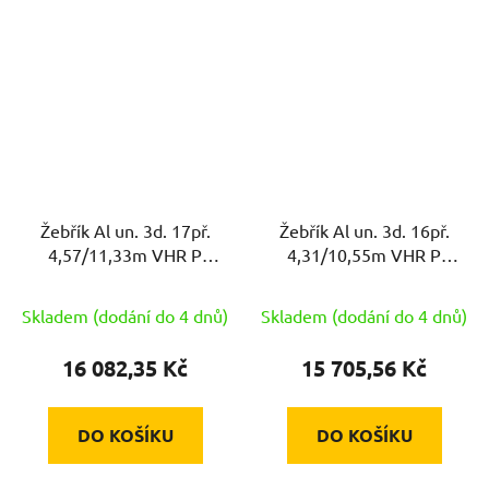
Žebřík Al un. 3d. 17př.
Žebřík Al un. 3d. 16př.
4,57/11,33m VHR P
4,31/10,55m VHR P
3x17 nosnost 120kg
3x16 nosnost 120kg
ELKOP
ELKOP
Skladem (dodání do 4 dnů)
Skladem (dodání do 4 dnů)
16 082,35 Kč
15 705,56 Kč
DO KOŠÍKU
DO KOŠÍKU