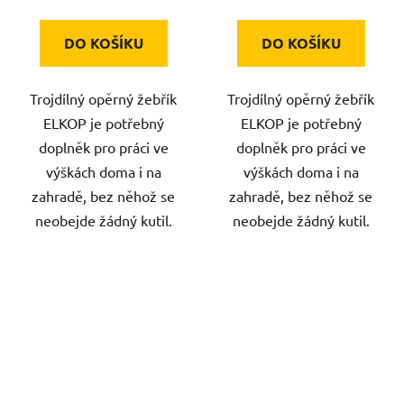
DO KOŠÍKU
DO KOŠÍKU
Trojdílný opěrný žebřík
Trojdílný opěrný žebřík
ELKOP je potřebný
ELKOP je potřebný
doplněk pro práci ve
doplněk pro práci ve
výškách doma i na
výškách doma i na
zahradě, bez něhož se
zahradě, bez něhož se
neobejde žádný kutil.
neobejde žádný kutil.