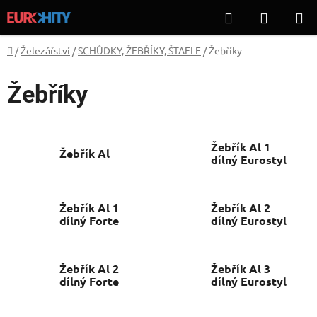
Přejít
Hledat
NÁKUP
na
KOŠÍK
obsah
Domů
/
Železářství
/
SCHŮDKY, ŽEBŘÍKY, ŠTAFLE
/
Žebříky
Žebříky
Žebřík Al 1
Žebřík Al
dílný Eurostyl
Žebřík Al 1
Žebřík Al 2
dílný Forte
dílný Eurostyl
Žebřík Al 2
Žebřík Al 3
dílný Forte
dílný Eurostyl