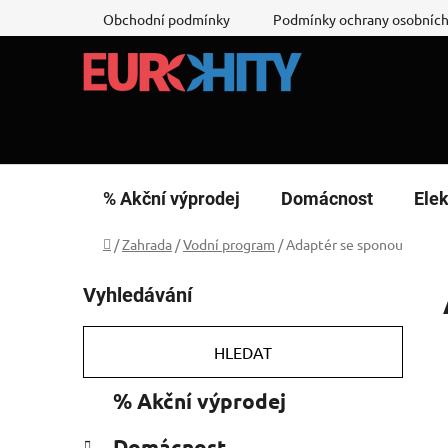
Přejít
Obchodní podmínky
Podmínky ochrany osobních
na
obsah
% Akční výprodej
Domácnost
Elek
Domů
/
Zahrada
/
Vodní program
/
Adaptér se sponou
P
Vyhledávání
o
s
t
HLEDAT
r
K
Přeskočit
% Akční výprodej
a
a
kategorie
n
t
Domácnost