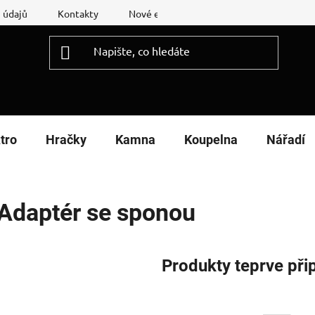
 údajů
Kontakty
Nové energetické štítky
Reklamační
tro
Hračky
Kamna
Koupelna
Nářadí
Adaptér se sponou
Produkty teprve při