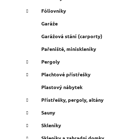
Fóliovníky
Garáže
Garážová stání (carporty)
Pařeniště, miniskleníky
Pergoly
Plachtové přístřešky
Plastový nábytek
Přístřešky, pergoly, altány
Sauny
Skleníky
Skleníky a zahradní domky