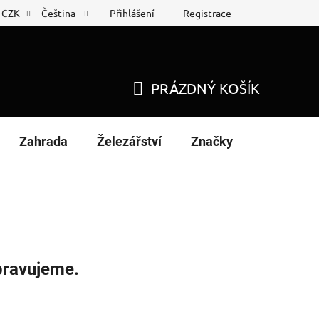
Přihlášení
Registrace
CZK
Čeština
 list
Nákup na splátky
PRÁZDNÝ KOŠÍK
NÁKUPNÍ
KOŠÍK
Zahrada
Železářství
Značky
pravujeme.