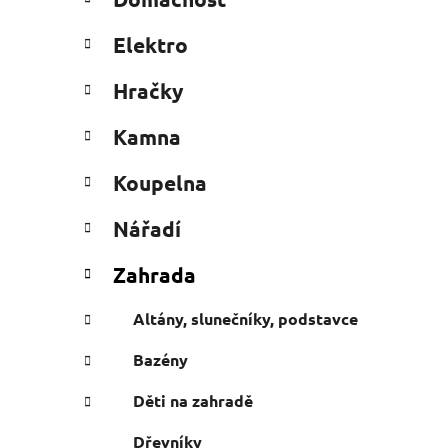
e
n
g
í
Elektro
o
p
r
a
Hračky
i
n
e
Kamna
e
l
Koupelna
Nářadí
Zahrada
Altány, slunečníky, podstavce
Bazény
Děti na zahradě
Dřevníky