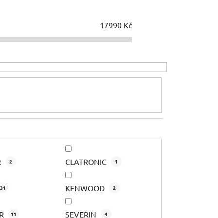
e
n
í
17990
Kč
p
r
o
d
u
k
t
ů
R
CLATRONIC
2
1
KENWOOD
31
2
OR
SEVERIN
11
4