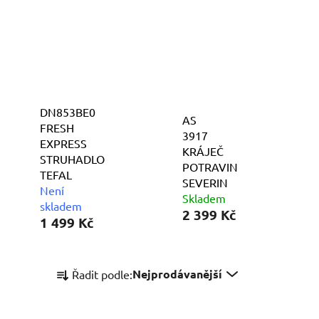
DN853BE0
AS
FRESH
3917
EXPRESS
KRÁJEČ
STRUHADLO
POTRAVIN
TEFAL
SEVERIN
Není
Skladem
skladem
2 399 Kč
1 499 Kč
Ř
Nejprodávanější
Řadit podle:
a
z