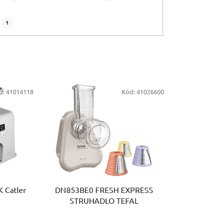
1
d:
41014118
Kód:
41026600
Catler
DN853BE0 FRESH EXPRESS
STRUHADLO TEFAL