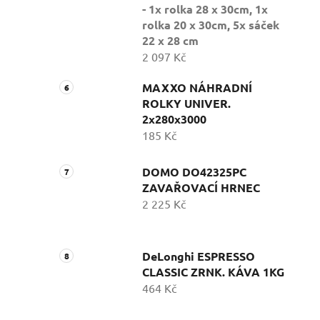
- 1x rolka 28 x 30cm, 1x
rolka 20 x 30cm, 5x sáček
22 x 28 cm
2 097 Kč
MAXXO NÁHRADNÍ
ROLKY UNIVER.
2x280x3000
185 Kč
DOMO DO42325PC
ZAVAŘOVACÍ HRNEC
2 225 Kč
DeLonghi ESPRESSO
CLASSIC ZRNK. KÁVA 1KG
464 Kč