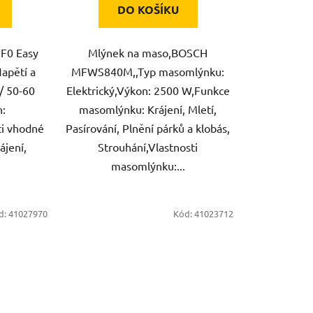
DO KOŠÍKU
F0 Easy
Mlýnek na maso,BOSCH
Napětí a
MFWS840M,,Typ masomlýnku:
/ 50-60
Elektrický,Výkon: 2500 W,Funkce
n:
masomlýnku: Krájení, Mletí,
ti vhodné
Pasírování, Plnění párků a klobás,
ájení,
Strouhání,Vlastnosti
masomlýnku:...
d:
41027970
Kód:
41023712