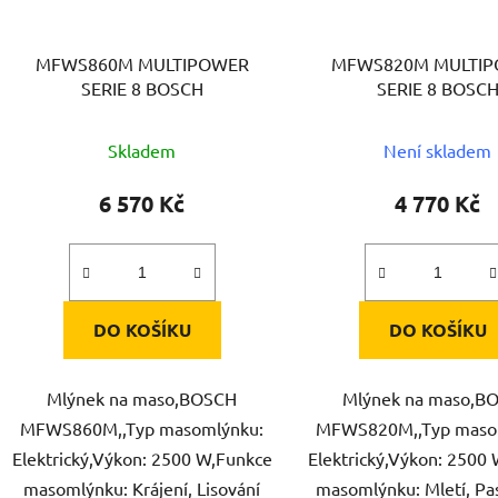
MFWS860M MULTIPOWER
MFWS820M MULTI
SERIE 8 BOSCH
SERIE 8 BOSC
Skladem
Není skladem
6 570 Kč
4 770 Kč
DO KOŠÍKU
DO KOŠÍKU
Mlýnek na maso,BOSCH
Mlýnek na maso,B
MFWS860M,,Typ masomlýnku:
MFWS820M,,Typ maso
Elektrický,Výkon: 2500 W,Funkce
Elektrický,Výkon: 2500
masomlýnku: Krájení, Lisování
masomlýnku: Mletí, Pas