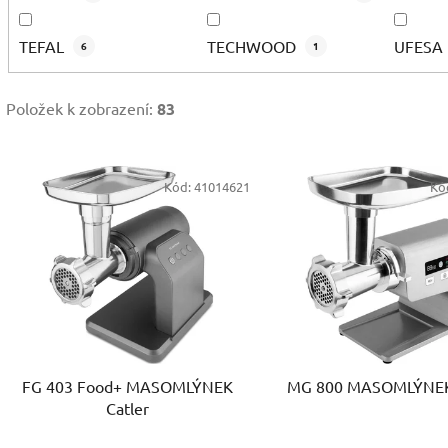
TEFAL
TECHWOOD
UFESA
6
1
Položek k zobrazení:
83
V
Kód:
41014621
Kó
ý
p
s
p
r
o
d
FG 403 Food+ MASOMLÝNEK
MG 800 MASOMLÝNEK 
u
Catler
k