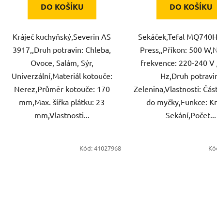
DO KOŠÍKU
DO KOŠÍKU
Kráječ kuchyňský,Severin AS
Sekáček,Tefal MQ740H
3917,,Druh potravin: Chleba,
Press,,Příkon: 500 W,
Ovoce, Salám, Sýr,
frekvence: 220-240 V 
Univerzální,Materiál kotouče:
Hz,Druh potravi
Nerez,Průměr kotouče: 170
Zelenina,Vlastnosti: Čás
mm,Max. šířka plátku: 23
do myčky,Funkce: Kr
mm,Vlastnosti...
Sekání,Počet...
Kód:
41027968
Kó