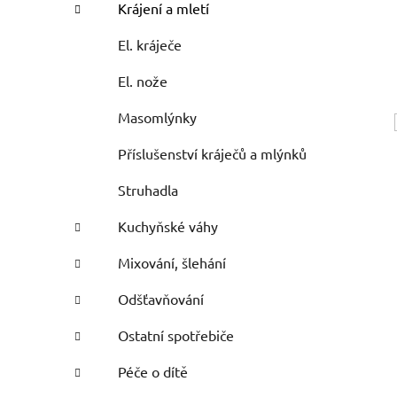
Krájení a mletí
El. kráječe
El. nože
Masomlýnky
Příslušenství kráječů a mlýnků
Struhadla
Kuchyňské váhy
Mixování, šlehání
Odšťavňování
Ostatní spotřebiče
Péče o dítě