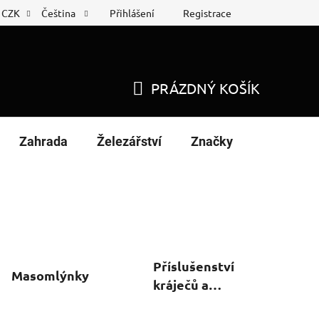
Přihlášení
Registrace
CZK
Čeština
 list
Nákup na splátky
PRÁZDNÝ KOŠÍK
NÁKUPNÍ
KOŠÍK
Zahrada
Železářství
Značky
Příslušenství
Masomlýnky
kráječů a
mlýnků