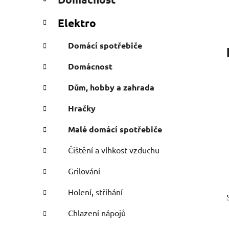
e
n
g
í
Elektro
o
p
r
a
Domácí spotřebiče
i
n
e
Domácnost
e
l
Dům, hobby a zahrada
Hračky
Malé domácí spotřebiče
Čištění a vlhkost vzduchu
Grilování
Holení, stříhání
Chlazení nápojů