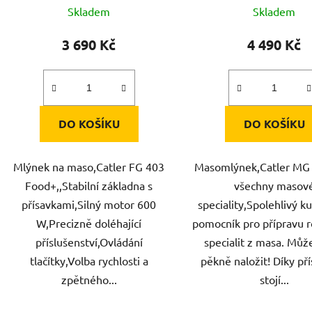
t
Skladem
Skladem
ů
3 690 Kč
4 490 Kč
DO KOŠÍKU
DO KOŠÍKU
Mlýnek na maso,Catler FG 403
Masomlýnek,Catler MG 
Food+,,Stabilní základna s
všechny masov
přísavkami,Silný motor 600
speciality,Spolehlivý k
W,Precizně doléhající
pomocník pro přípravu r
příslušenství,Ovládání
specialit z masa. Mů
tlačítky,Volba rychlosti a
pěkně naložit! Díky p
zpětného...
stojí...