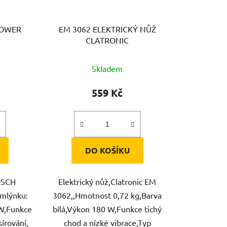
POWER
EM 3062 ELEKTRICKÝ NŮŽ
H
CLATRONIC
Skladem
559 Kč
DO KOŠÍKU
OSCH
Elektrický nůž,Clatronic EM
mlýnku:
3062,,Hmotnost 0,72 kg,Barva
 W,Funkce
bílá,Výkon 180 W,Funkce tichý
írování,
chod a nízké vibrace,Typ