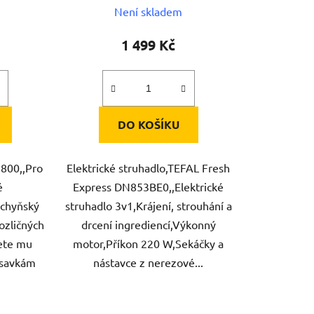
Není skladem
1 499 Kč
DO KOŠÍKU
800,,Pro
Elektrické struhadlo,TEFAL Fresh
é
Express DN853BE0,,Elektrické
uchyňský
struhadlo 3v1,Krájení, strouhání a
ozličných
drcení ingrediencí,Výkonný
žete mu
motor,Příkon 220 W,Sekáčky a
řísavkám
nástavce z nerezové...