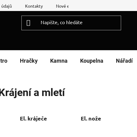
 údajů
Kontakty
Nové energetické štítky
Reklamační
tro
Hračky
Kamna
Koupelna
Nářadí
Krájení a mletí
El. kráječe
El. nože