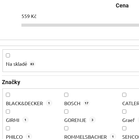
Cena
559
Kč
Na skladě
83
Značky
BLACK&DECKER
BOSCH
CATLE
1
17
GIRMI
GORENJE
Graef
1
3
PHILCO
ROMMELSBACHER
SENC
1
1