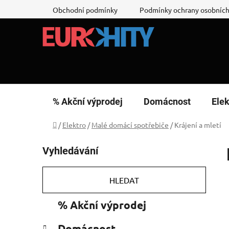
Přejít
Obchodní podmínky
Podmínky ochrany osobních
na
obsah
% Akční výprodej
Domácnost
Elek
Domů
/
Elektro
/
Malé domácí spotřebiče
/
Krájení a mletí
P
Vyhledávání
o
s
t
HLEDAT
r
K
Přeskočit
% Akční výprodej
a
a
kategorie
n
t
Domácnost