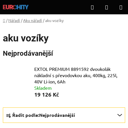
Přejít
Hledat
NÁKUP
na
KOŠÍK
obsah
Domů
/
Nářadí
/
Aku nářadí
/
aku vozíky
aku vozíky
Nejprodávanější
EXTOL PREMIUM 8891592 dvoukolák
nákladní s převodovkou aku, 400kg, 225l,
40V Li-ion, 6Ah
Skladem
19 126 Kč
Ř
Řadit podle:
Nejprodávanější
a
z