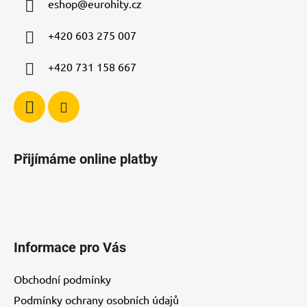
eshop
@
eurohity.cz
t
í
p
í
+420 603 275 007
r
v
+420 731 158 667
k
y
v
ý
p
i
Přijímáme online platby
s
u
Informace pro Vás
Obchodní podmínky
Podmínky ochrany osobních údajů