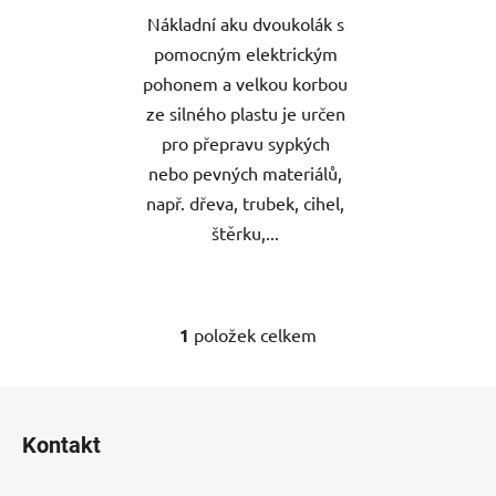
Nákladní aku dvoukolák s
pomocným elektrickým
pohonem a velkou korbou
ze silného plastu je určen
pro přepravu sypkých
nebo pevných materiálů,
např. dřeva, trubek, cihel,
štěrku,...
1
položek celkem
O
v
l
Z
á
á
d
Kontakt
p
a
a
c