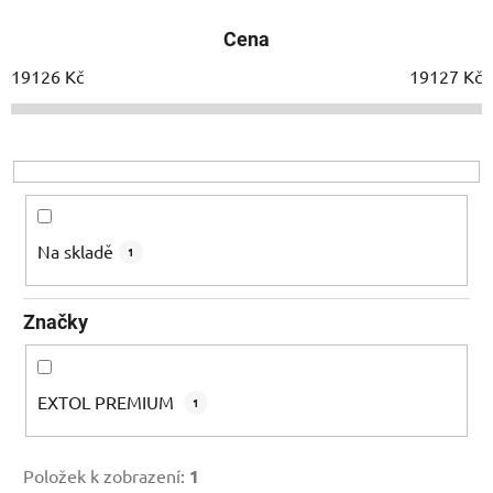
e
Cena
n
í
19126
Kč
19127
Kč
p
r
o
d
u
k
Na skladě
1
t
ů
Značky
EXTOL PREMIUM
1
Položek k zobrazení:
1