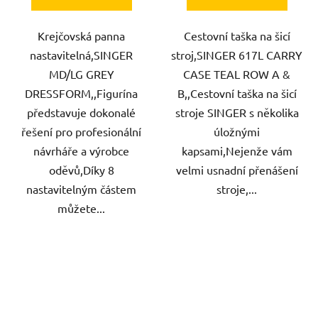
Krejčovská panna
Cestovní taška na šicí
nastavitelná,SINGER
stroj,SINGER 617L CARRY
MD/LG GREY
CASE TEAL ROW A &
DRESSFORM,,Figurína
B,,Cestovní taška na šicí
představuje dokonalé
stroje SINGER s několika
řešení pro profesionální
úložnými
návrháře a výrobce
kapsami,Nejenže vám
oděvů,Díky 8
velmi usnadní přenášení
nastavitelným částem
stroje,...
můžete...