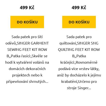
499 Kč
499 Kč
DO KOŠÍKU
DO KOŠÍKU
Sada patek pro šití
Sada patek pro
oděvů,SINGER GARMENT
quiltování,SINGER SNG
SEWING FEET KIT ROW
QUILTING FEET KIT ROW
B,,Patka řasící:,Skvěle se
B,,Patka
hodí k vytváření volánů na
kráčející:,Rovnoměrně
domácích dekoračních
podává více vrstev látky,
projektech nebo k
aniž by docházelo k jejímu
připevňování shrnutých...
krabatění,Určeno pro
stroje Singer...