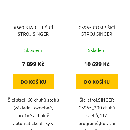
6660 STARLET ŠICÍ
C5955 COMP ŠICÍ
STROJ SINGER
STROJ SINGER
Skladem
Skladem
7 899 Kč
10 699 Kč
DO KOŠÍKU
DO KOŠÍKU
Šicí stroj,,60 druhů stehů
Šicí stroj,SINGER
(základní, ozdobné,
C5955,,200 druhů
pružné a 4 plně
stehů,417
automatické dírky v
programů,Rotační