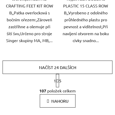
CRAFTING FEET KIT ROW
PLASTIC 15 CLASS ROW
B,,Patka overlocková s
B,,Vyrobeno z odolného
bočním ořezem:,Zároveň
průhledného plastu pro
zastřihne a olemuje při
pevnost a viditelnost,Při
šití švu,Určeno pro stroje
navíjení otvorem na boku
Singer skupiny MA, MB,...
cívky snadno...
NAČÍST 24 DALŠÍCH
S
1
5
t
r
O
107
položek celkem
á
v
n
l
k
NAHORU
á
o
d
v
a