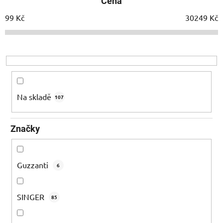
Cena
n
í
99
Kč
30249
Kč
p
r
o
d
u
k
Na skladě
107
t
ů
Značky
Guzzanti
6
SINGER
85