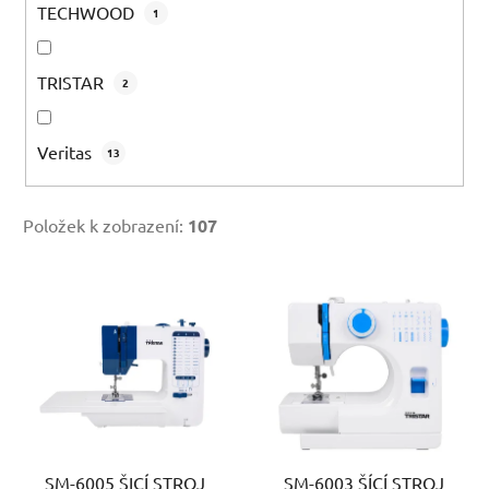
TECHWOOD
1
TRISTAR
2
Veritas
13
Položek k zobrazení:
107
V
ý
p
i
s
p
r
SM-6005 ŠICÍ STROJ
SM-6003 ŠÍCÍ STROJ
o