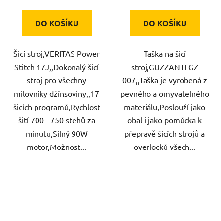
DO KOŠÍKU
DO KOŠÍKU
Šicí stroj,VERITAS Power
Taška na šicí
Stitch 17J,,Dokonalý šicí
stroj,GUZZANTI GZ
stroj pro všechny
007,,Taška je vyrobená z
milovníky džínsoviny,,17
pevného a omyvatelného
šicích programů,Rychlost
materiálu,Poslouží jako
šití 700 - 750 stehů za
obal i jako pomůcka k
minutu,Silný 90W
přepravě šicích strojů a
motor,Možnost...
overlocků všech...