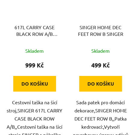
617L CARRY CASE
SINGER HOME DEC
BLACK ROW A/B
FEET ROW B SINGER
SINGER
Skladem
Skladem
999 Kč
499 Kč
DO KOŠÍKU
DO KOŠÍKU
Cestovní taška na šicí
Sada patek pro domácí
stroj,SINGER 617L CARRY
dekorace,SINGER HOME
CASE BLACK ROW
DEC FEET ROW B,,Patka
A/B,,Cestovní taška na šicí
kedrovací:,Vytvoří
stroje SINGER s několika
povrchovou úpravu oděvů