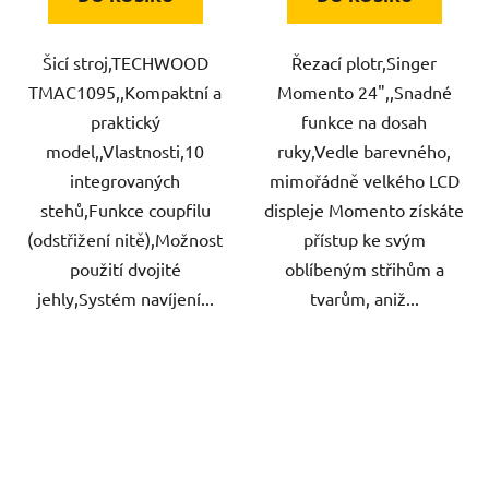
Šicí stroj,TECHWOOD
Řezací plotr,Singer
TMAC1095,,Kompaktní a
Momento 24",,Snadné
praktický
funkce na dosah
model,,Vlastnosti,10
ruky,Vedle barevného,
integrovaných
mimořádně velkého LCD
stehů,Funkce coupfilu
displeje Momento získáte
(odstřižení nitě),Možnost
přístup ke svým
použití dvojité
oblíbeným střihům a
jehly,Systém navíjení...
tvarům, aniž...