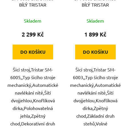
BÍLÝ TRISTAR
BÍLÝ TRISTAR
d
u
Skladem
Skladem
k
t
2 299 Kč
1 899 Kč
ů
DO KOŠÍKU
DO KOŠÍKU
Šicí stroj,Tristar SM-
Šicí stroj,Tristar SM-
6005,,Typ šicího stroje
6003,,Typ šicího stroje
mechanický,Automatické
mechanický,Automatické
navlékání nitě,Šití
navlékání nitě,Šití
dvojjehlou,Knoflíková
dvojjehlou,Knoflíková
dírka,Polohovatelná
dírka,Zpětný
jehla,Zpětný
chod,Základní druh
chod,Dekorativní druh
stehů,Volné