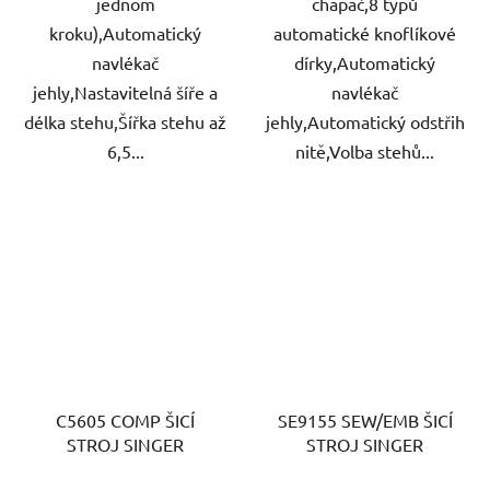
jednom
chapač,8 typů
kroku),Automatický
automatické knoflíkové
navlékač
dírky,Automatický
jehly,Nastavitelná šíře a
navlékač
délka stehu,Šířka stehu až
jehly,Automatický odstřih
6,5...
nitě,Volba stehů...
C5605 COMP ŠICÍ
SE9155 SEW/EMB ŠICÍ
STROJ SINGER
STROJ SINGER