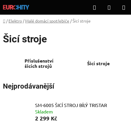
Přejít
Hledat
NÁKUP
na
KOŠÍK
obsah
Domů
/
Elektro
/
Malé domácí spotřebiče
/
Šicí stroje
Šicí stroje
Příslušenství
Šicí stroje
šicích strojů
Nejprodávanější
SM-6005 ŠICÍ STROJ BÍLÝ TRISTAR
Skladem
2 299 Kč