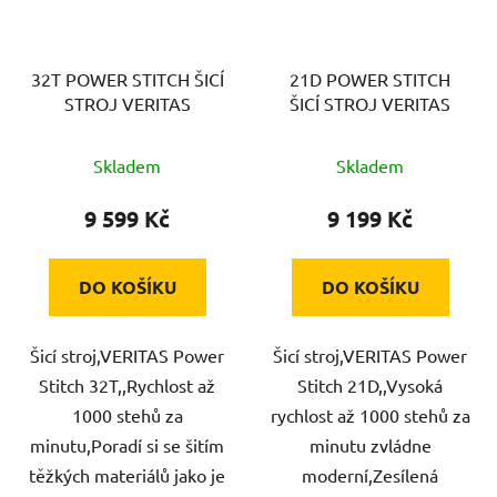
32T POWER STITCH ŠICÍ
21D POWER STITCH
STROJ VERITAS
ŠICÍ STROJ VERITAS
Skladem
Skladem
9 599 Kč
9 199 Kč
DO KOŠÍKU
DO KOŠÍKU
Šicí stroj,VERITAS Power
Šicí stroj,VERITAS Power
Stitch 32T,,Rychlost až
Stitch 21D,,Vysoká
1000 stehů za
rychlost až 1000 stehů za
minutu,Poradí si se šitím
minutu zvládne
těžkých materiálů jako je
moderní,Zesílená