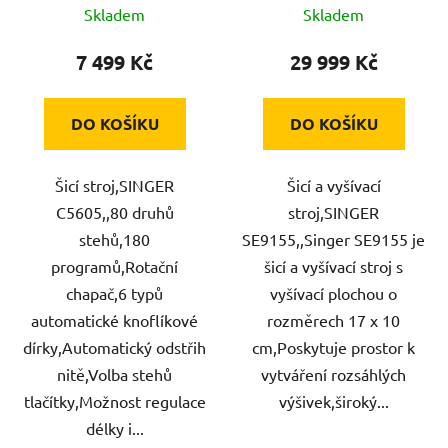
Skladem
Skladem
7 499 Kč
29 999 Kč
DO KOŠÍKU
DO KOŠÍKU
Šicí stroj,SINGER
Šicí a vyšívací
C5605,,80 druhů
stroj,SINGER
stehů,180
SE9155,,Singer SE9155 je
programů,Rotační
šicí a vyšívací stroj s
chapač,6 typů
vyšívací plochou o
automatické knoflíkové
rozměrech 17 x 10
dírky,Automatický odstřih
cm,Poskytuje prostor k
nitě,Volba stehů
vytváření rozsáhlých
tlačítky,Možnost regulace
výšivek,široký...
délky i...