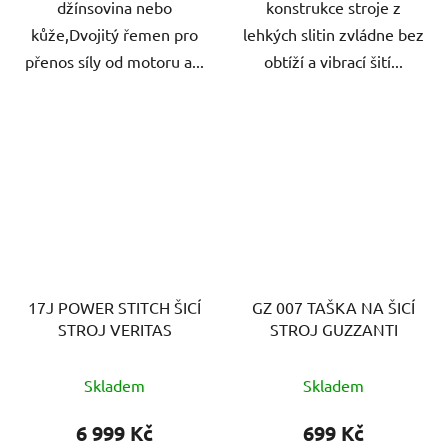
džínsovina nebo
konstrukce stroje z
kůže,Dvojitý řemen pro
lehkých slitin zvládne bez
přenos síly od motoru a...
obtíží a vibrací šití...
17J POWER STITCH ŠICÍ
GZ 007 TAŠKA NA ŠICÍ
STROJ VERITAS
STROJ GUZZANTI
Skladem
Skladem
6 999 Kč
699 Kč