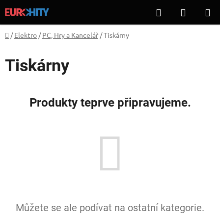
Přejít
Hledat
NÁKUP
na
KOŠÍK
obsah
Domů
/
Elektro
/
PC, Hry a Kancelář
/
Tiskárny
Tiskárny
Produkty teprve připravujeme.
Můžete se ale podívat na ostatní kategorie.