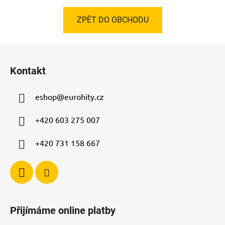
ZPĚT DO OBCHODU
Z
á
Kontakt
p
a
eshop
@
eurohity.cz
t
í
+420 603 275 007
+420 731 158 667
Přijímáme online platby