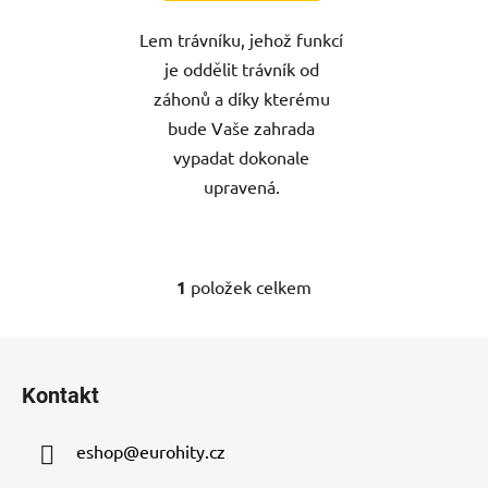
Lem trávníku, jehož funkcí
je oddělit trávník od
záhonů a díky kterému
bude Vaše zahrada
vypadat dokonale
upravená.
1
položek celkem
O
v
l
Z
á
á
d
Kontakt
p
a
a
c
eshop
@
eurohity.cz
t
í