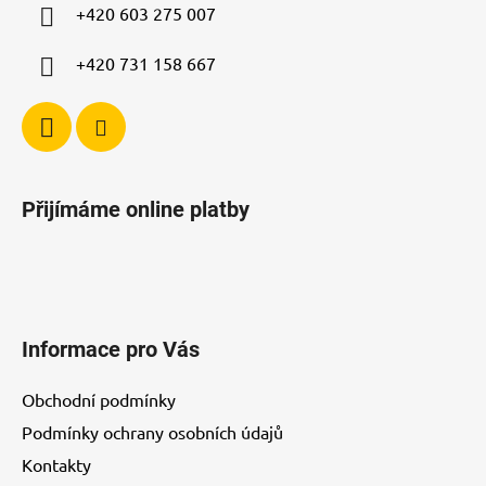
p
í
+420 603 275 007
r
v
+420 731 158 667
k
y
v
ý
p
i
Přijímáme online platby
s
u
Informace pro Vás
Obchodní podmínky
Podmínky ochrany osobních údajů
Kontakty