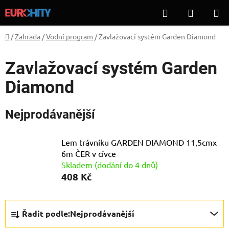
Přejít
Hledat
NÁKUP
na
KOŠÍK
obsah
Domů
/
Zahrada
/
Vodní program
/
Zavlažovací systém Garden Diamond
Zavlažovací systém Garden
Diamond
Nejprodávanější
Lem trávníku GARDEN DIAMOND 11,5cmx
6m ČER v cívce
Skladem (dodání do 4 dnů)
408 Kč
Ř
Řadit podle:
Nejprodávanější
a