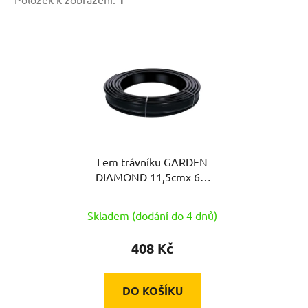
V
ý
p
i
s
p
r
Lem trávníku GARDEN
o
DIAMOND 11,5cmx 6m
d
ČER v cívce
u
Skladem (dodání do 4 dnů)
k
t
408 Kč
ů
DO KOŠÍKU