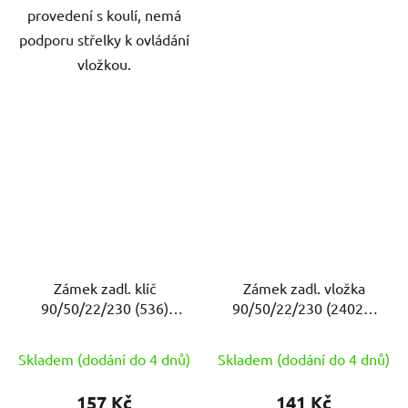
provedení s koulí, nemá
podporu střelky k ovládání
vložkou.
Zámek zadl. klíč
Zámek zadl. vložka
90/50/22/230 (536)
90/50/22/230 (24026)
ISEO
ISEO
Skladem (dodání do 4 dnů)
Skladem (dodání do 4 dnů)
157 Kč
141 Kč