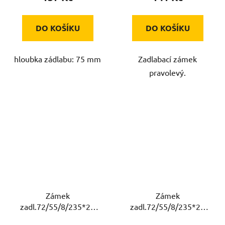
DO KOŠÍKU
DO KOŠÍKU
hloubka zádlabu: 75 mm
Zadlabací zámek
pravolevý.
Zámek
Zámek
zadl.72/55/8/235*20
zadl.72/55/8/235*20
WC P (190/140) ISEO
WC L (190/140) ISEO