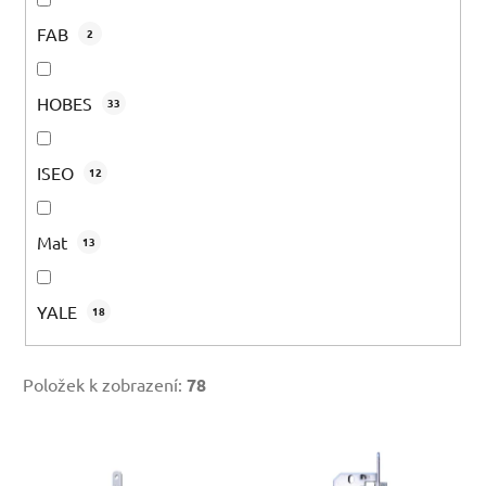
FAB
2
HOBES
33
ISEO
12
Mat
13
YALE
18
Položek k zobrazení:
78
V
ý