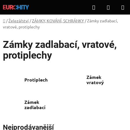
Přejít
Hledat
NÁKUP
na
KOŠÍK
obsah
Domů
/
Železářství
/
ZÁMKY, KOVÁNÍ, SCHRÁNKY
/
Zámky zadlabací,
vratové, protiplechy
Zámky zadlabací, vratové,
protiplechy
Zámek
Protiplech
vratový
Zámek
zadlabací
Nejprodávanější