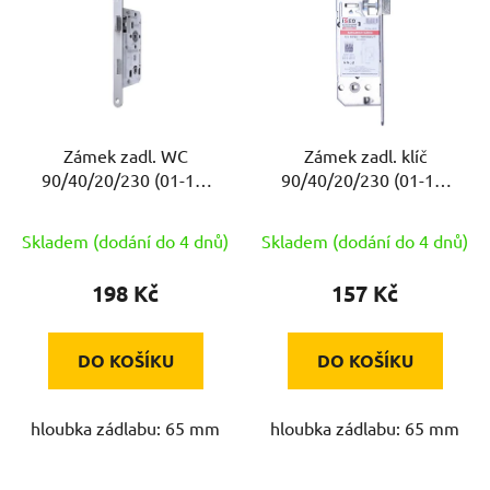
p
i
s
p
r
Zámek zadl. WC
Zámek zadl. klíč
o
90/40/20/230 (01-16)
90/40/20/230 (01-15)
d
ISEO
ISEO
u
Skladem (dodání do 4 dnů)
Skladem (dodání do 4 dnů)
k
t
198 Kč
157 Kč
ů
DO KOŠÍKU
DO KOŠÍKU
hloubka zádlabu: 65 mm
hloubka zádlabu: 65 mm