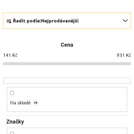
Ř
Řadit podle:
Nejprodávanější
a
z
e
Cena
n
í
141
Kč
931
Kč
p
r
o
d
u
k
Na skladě
78
t
ů
Značky