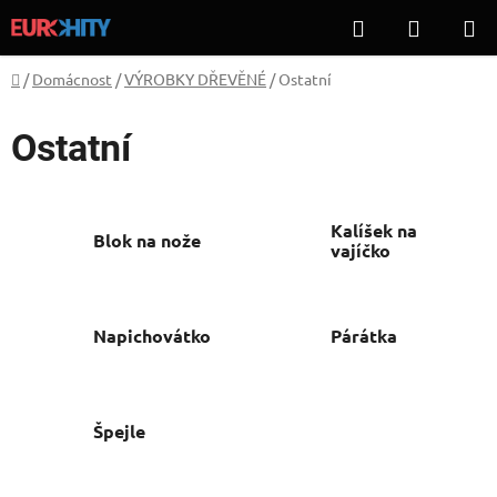
Přejít
Hledat
NÁKUP
na
KOŠÍK
obsah
Domů
/
Domácnost
/
VÝROBKY DŘEVĚNÉ
/
Ostatní
Ostatní
Kalíšek na
Blok na nože
vajíčko
Napichovátko
Párátka
Špejle