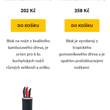
t
202 Kč
358 Kč
ů
DO KOŠÍKU
DO KOŠÍKU
Blok na nože z kvalitního
Blok je vyrobený z
bambusového dřeva, je
tropického
určen pro 6 ks
gumovníkového dřeva a je
kuchyňských nožů
opatřen protiskluzovými
různých velikostí a ocílku.
nožkami.