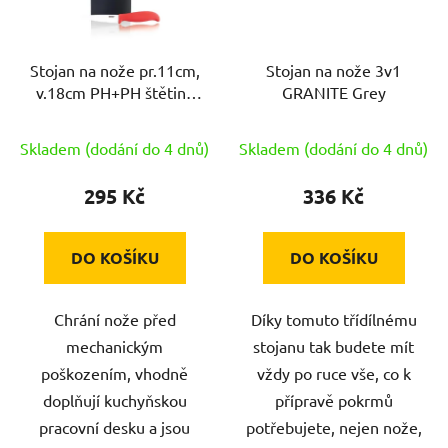
Stojan na nože pr.11cm,
Stojan na nože 3v1
v.18cm PH+PH štětiny
GRANITE Grey
CULINARIA Black
Skladem (dodání do 4 dnů)
Skladem (dodání do 4 dnů)
295 Kč
336 Kč
DO KOŠÍKU
DO KOŠÍKU
Chrání nože před
Díky tomuto třídílnému
mechanickým
stojanu tak budete mít
poškozením, vhodně
vždy po ruce vše, co k
doplňují kuchyňskou
přípravě pokrmů
pracovní desku a jsou
potřebujete, nejen nože,