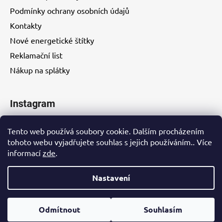
Podmínky ochrany osobních údajů
Kontakty
Nové energetické štítky
Reklamační list
Nákup na splátky
Instagram
Tento web používá soubory cookie. Dalším procházením
tohoto webu vyjadřujete souhlas s jejich používáním.. Více
informací
zde
.
Kontakty
Nastavení
Vytvořil Shoptet
Odmítnout
Souhlasím
Copyright 2026
EUROHITY s.r.o.
. Všechna práva