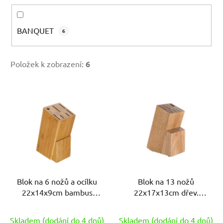
BANQUET
6
Položek k zobrazení:
6
V
ý
p
i
s
p
r
Blok na 6 nožů a ocílku
Blok na 13 nožů
o
22x14x9cm bambus
22x17x13cm dřev.
d
BRILLANTE
BRILLANTE
u
Skladem (dodání do 4 dnů)
Skladem (dodání do 4 dnů)
k