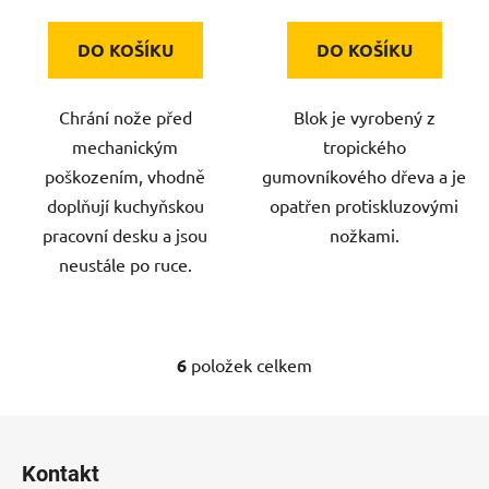
DO KOŠÍKU
DO KOŠÍKU
Chrání nože před
Blok je vyrobený z
mechanickým
tropického
poškozením, vhodně
gumovníkového dřeva a je
doplňují kuchyňskou
opatřen protiskluzovými
pracovní desku a jsou
nožkami.
neustále po ruce.
6
položek celkem
O
v
l
Z
á
á
d
Kontakt
p