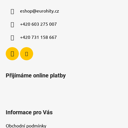
a
a
c
eshop
@
eurohity.cz
t
í
p
í
+420 603 275 007
r
v
+420 731 158 667
k
y
v
ý
p
i
Přijímáme online platby
s
u
Informace pro Vás
Obchodní podmínky