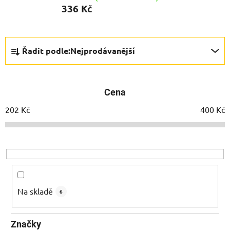
336 Kč
Ř
Řadit podle:
Nejprodávanější
a
z
e
Cena
n
í
202
Kč
400
Kč
p
r
o
d
u
k
Na skladě
6
t
ů
Značky