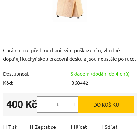
Chrání nože před mechanickým poškozením, vhodně
doplňují kuchyňskou pracovní desku a jsou neustále po ruce.
Dostupnost
Skladem (dodání do 4 dnů)
Kód:
368442
400 Kč
DO KOŠÍKU
Měrná cena:
Tisk
Zeptat se
Hlídat
Sdílet