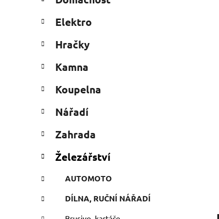
e
n
g
í
Elektro
o
p
r
a
Hračky
i
n
e
Kamna
e
l
Koupelna
Nářadí
Zahrada
Železářství
AUTOMOTO
DÍLNA, RUČNÍ NÁŘADÍ
Brusivo, kartáče