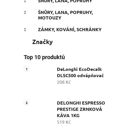
ŠNŮRY, LANA, POPRUHY
ŠNŮRY, LANA, POPRUHY,
MOTOUZY
ZÁMKY, KOVÁNÍ, SCHRÁNKY
Značky
Top 10 produktů
DeLonghi EcoDecalk
DLSC500 odvápňovač
208 Kč
DELONGHI ESPRESSO
PRESTIGE ZRNKOVÁ
KÁVA 1KG
519 Kč