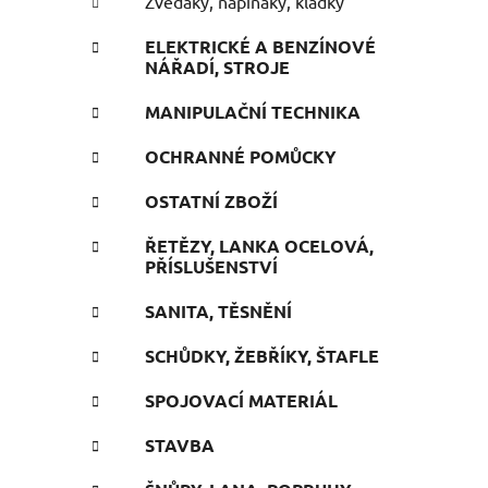
Zvedáky, napínáky, kladky
ELEKTRICKÉ A BENZÍNOVÉ
NÁŘADÍ, STROJE
MANIPULAČNÍ TECHNIKA
OCHRANNÉ POMŮCKY
OSTATNÍ ZBOŽÍ
ŘETĚZY, LANKA OCELOVÁ,
PŘÍSLUŠENSTVÍ
SANITA, TĚSNĚNÍ
SCHŮDKY, ŽEBŘÍKY, ŠTAFLE
SPOJOVACÍ MATERIÁL
STAVBA