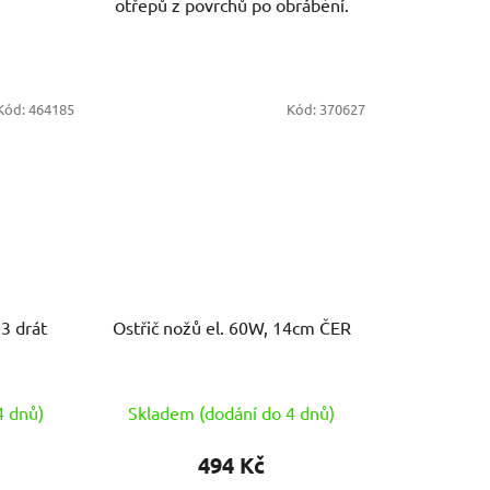
otřepů z povrchů po obrábění.
Kód:
464185
Kód:
370627
3 drát
Ostřič nožů el. 60W, 14cm ČER
4 dnů)
Skladem (dodání do 4 dnů)
494 Kč