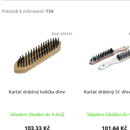
Položek k zobrazení:
134
V
Kód:
434141
ý
p
s
p
r
o
d
Kartáč drátěný lodička dřev.
Kartáč drátěný 5ř. dř
u
k
t
Skladem (dodání do 4 dnů)
Skladem (dodání do 
ů
103,33 Kč
101,64 Kč