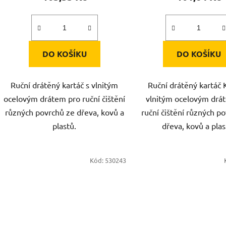
DO KOŠÍKU
DO KOŠÍKU
Ruční drátěný kartáč s vlnitým
Ruční drátěný kartáč
ocelovým drátem pro ruční čištění
vlnitým ocelovým drá
různých povrchů ze dřeva, kovů a
ruční čištění různých p
plastů.
dřeva, kovů a plas
Kód:
530243