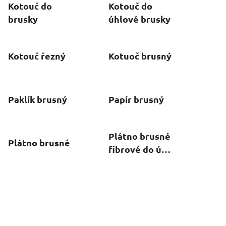
Kotouč do
Kotouč do
brusky
úhlové brusky
Kotouč řezný
Kotuoč brusný
Paklík brusný
Papír brusný
Plátno brusné
Plátno brusné
fibrové do úhl.
brusek