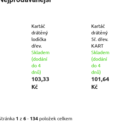
Kartáč
Kartáč
drátěný
drátěný
lodička
5ř. dřev.
dřev.
KART
Skladem
Skladem
(dodání
(dodání
do 4
do 4
dnů)
dnů)
103,33
101,64
Kč
Kč
Stránka
1
z
6
-
134
položek celkem