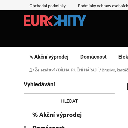
Přejít
Obchodní podmínky
Podmínky ochrany osobních
na
obsah
% Akční výprodej
Domácnost
Elek
Domů
/
Železářství
/
DÍLNA, RUČNÍ NÁŘADÍ
/
Brusivo, kartá
P
Vyhledávání
o
s
t
HLEDAT
r
K
Přeskočit
% Akční výprodej
a
a
kategorie
n
t
Domácnost