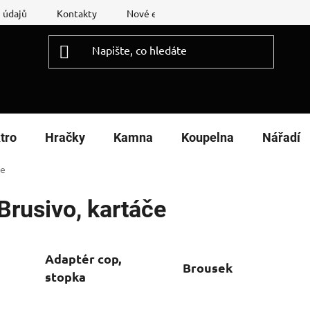
 údajů
Kontakty
Nové energetické štítky
Reklamační
tro
Hračky
Kamna
Koupelna
Nářadí
če
Brusivo, kartáče
Adaptér cop,
Brousek
stopka