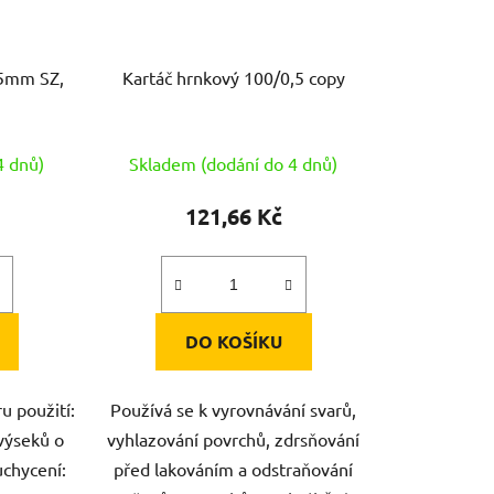
25mm SZ,
Kartáč hrnkový 100/0,5 copy
4 dnů)
Skladem (dodání do 4 dnů)
121,66 Kč
DO KOŠÍKU
u použití:
Používá se k vyrovnávání svarů,
výseků o
vyhlazování povrchů, zdrsňování
chycení:
před lakováním a odstraňování