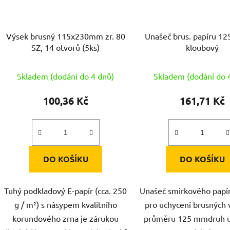
Výsek brusný 115x230mm zr. 80
Unašeč brus. papíru 1
SZ, 14 otvorů (5ks)
kloubový
Skladem (dodání do 4 dnů)
Skladem (dodání do 
100,36 Kč
161,71 Kč
DO KOŠÍKU
DO KOŠÍKU
Tuhý podkladový E-papír (cca. 250
Unašeč smirkového papír
g / m²) s násypem kvalitního
pro uchycení brusných 
korundového zrna je zárukou
průměru 125 mmdruh u