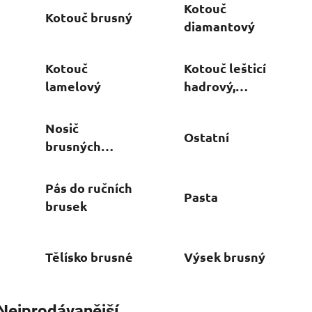
Kotouč
Kotouč brusný
diamantový
Kotouč
Kotouč lešticí
lamelový
hadrový,
plstěný, kartáč
lešticí
Nosič
Ostatní
brusných
pláten
Pás do ručních
Pasta
brusek
Tělísko brusné
Výsek brusný
Nejprodávanější