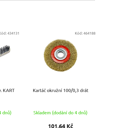
Kód:
434131
Kód:
464188
ev. KART
Kartáč okružní 100/0,3 drát
4 dnů)
Skladem (dodání do 4 dnů)
101,64 Kč