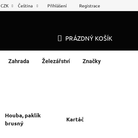
Přihlášení
Registrace
CZK
Čeština
 list
Nákup na splátky
PRÁZDNÝ KOŠÍK
NÁKUPNÍ
KOŠÍK
Zahrada
Železářství
Značky
Houba, paklík
Kartáč
brusný