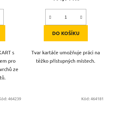
DO KOŠÍKU
 KART s
Tvar kartáče umožňuje práci na
tem pro
těžko přístupných místech.
ovrchů ze
tů.
Kód:
464239
Kód:
464181