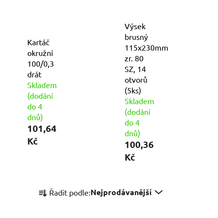
Výsek
brusný
Kartáč
115x230mm
okružní
zr. 80
100/0,3
SZ, 14
drát
otvorů
Skladem
(5ks)
(dodání
Skladem
do 4
(dodání
dnů)
do 4
101,64
dnů)
Kč
100,36
Kč
Ř
Nejprodávanější
Řadit podle:
a
z