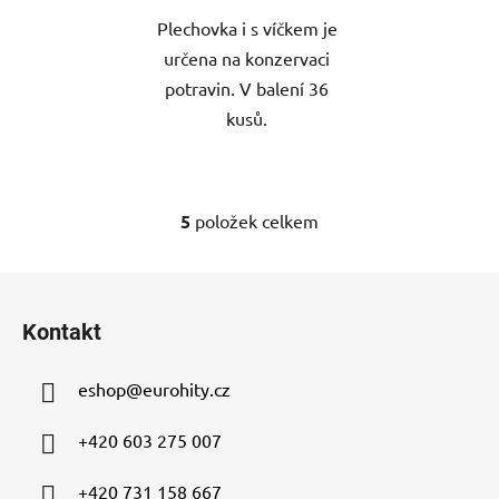
Plechovka i s víčkem je
určena na konzervaci
potravin. V balení 36
kusů.
5
položek celkem
O
v
l
Z
á
á
d
Kontakt
p
a
a
c
eshop
@
eurohity.cz
t
í
p
í
+420 603 275 007
r
v
+420 731 158 667