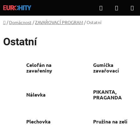
Přejít
Hledat
NÁKUP
na
KOŠÍK
obsah
Domů
/
Domácnost
/
ZAVAŘOVACÍ PROGRAM
/
Ostatní
Ostatní
Celofán na
Gumička
zavařeniny
zavařovací
PIKANTA,
Nálevka
PRAGANDA
Plechovka
Pružina na zelí