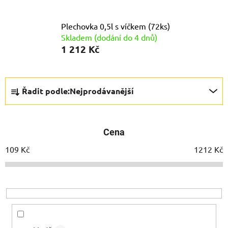
Plechovka 0,5l s víčkem (72ks)
Skladem (dodání do 4 dnů)
1 212 Kč
Ř
Řadit podle:
Nejprodávanější
a
z
e
Cena
n
í
109
Kč
1212
Kč
p
r
o
d
u