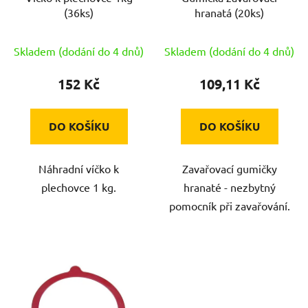
o
(36ks)
hranatá (20ks)
d
u
Skladem (dodání do 4 dnů)
Skladem (dodání do 4 dnů)
k
t
152 Kč
109,11 Kč
ů
DO KOŠÍKU
DO KOŠÍKU
Náhradní víčko k
Zavařovací gumičky
plechovce 1 kg.
hranaté - nezbytný
pomocník při zavařování.