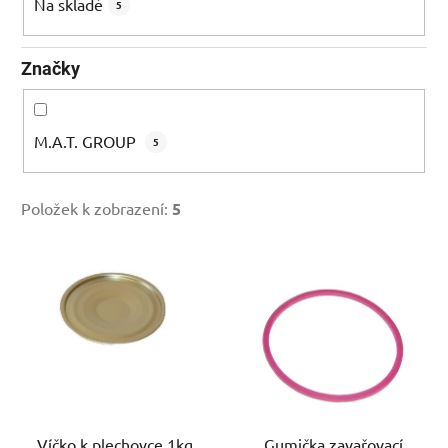
k
Na skladě
5
t
ů
Značky
M.A.T. GROUP
5
Položek k zobrazení:
5
V
ý
p
i
s
p
r
Víčko k plechovce 1kg
Gumička zavařovací