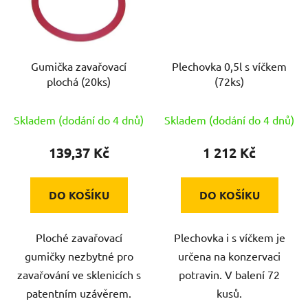
Gumička zavařovací
Plechovka 0,5l s víčkem
plochá (20ks)
(72ks)
Skladem (dodání do 4 dnů)
Skladem (dodání do 4 dnů)
139,37 Kč
1 212 Kč
DO KOŠÍKU
DO KOŠÍKU
Ploché zavařovací
Plechovka i s víčkem je
gumičky nezbytné pro
určena na konzervaci
zavařování ve sklenicích s
potravin. V balení 72
patentním uzávěrem.
kusů.