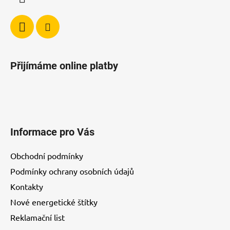
k
y
v
ý
p
i
Přijímáme online platby
s
u
Informace pro Vás
Obchodní podmínky
Podmínky ochrany osobních údajů
Kontakty
Nové energetické štítky
Reklamační list