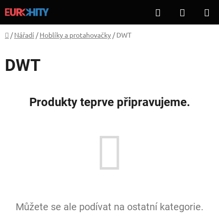
Přejít
Hledat
NÁKUP
na
KOŠÍK
obsah
Domů
/
Nářadí
/
Hoblíky a protahovačky
/
DWT
DWT
Produkty teprve připravujeme.
Můžete se ale podívat na ostatní kategorie.