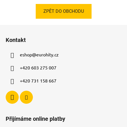
ZPĚT DO OBCHODU
Z
á
Kontakt
p
a
eshop
@
eurohity.cz
t
í
+420 603 275 007
+420 731 158 667
Přijímáme online platby