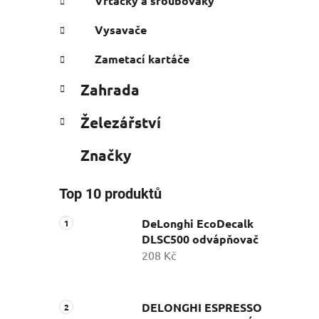
Vrtačky a šroubováky
Vysavače
Zametací kartáče
Zahrada
Železářství
Značky
Top 10 produktů
DeLonghi EcoDecalk
DLSC500 odvápňovač
208 Kč
DELONGHI ESPRESSO