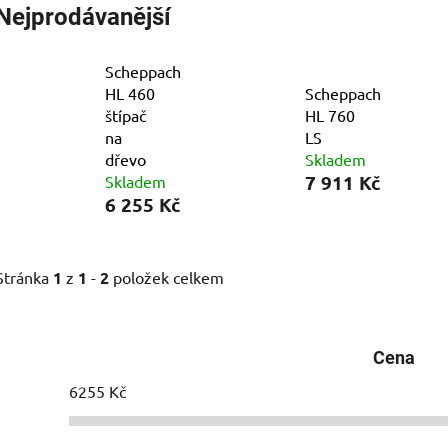
Nejprodávanější
Scheppach
HL 460
Scheppach
štípač
HL 760
na
LS
dřevo
Skladem
7 911 Kč
Skladem
6 255 Kč
Stránka
1
z
1
-
2
položek celkem
Cena
6255
Kč