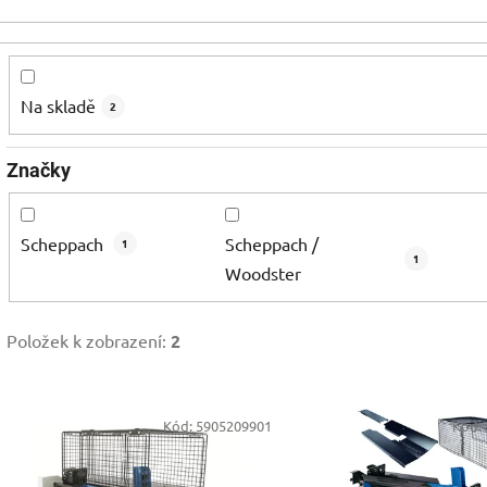
Na skladě
2
Značky
Scheppach
Scheppach /
1
1
Woodster
Položek k zobrazení:
2
V
Kód:
5905209901
Kód:
ý
p