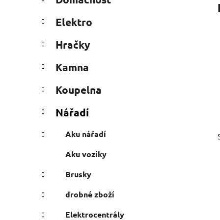
e
n
g
í
Elektro
o
p
r
a
Hračky
i
n
e
Kamna
e
l
Koupelna
Nářadí
Aku nářadí
Aku vozíky
Brusky
drobné zboží
Elektrocentrály