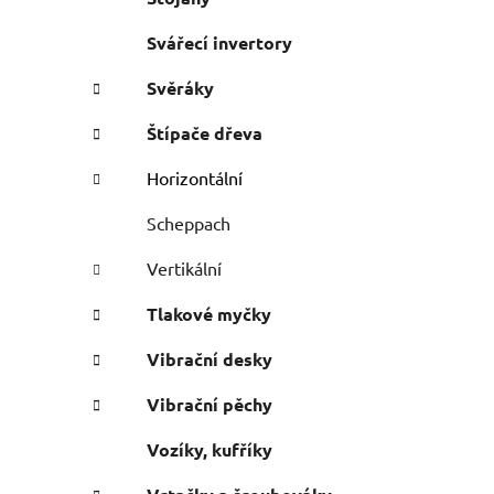
Svářecí invertory
Svěráky
Štípače dřeva
Horizontální
Scheppach
Vertikální
Tlakové myčky
Vibrační desky
Vibrační pěchy
Vozíky, kufříky