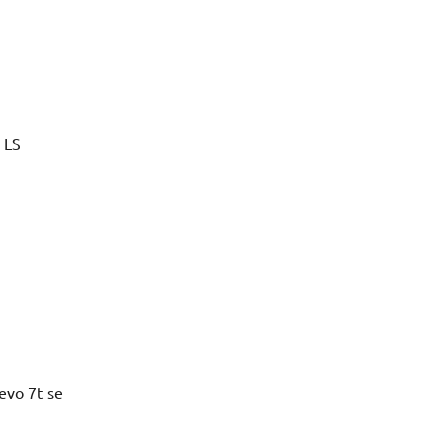
 LS
řevo 7t se