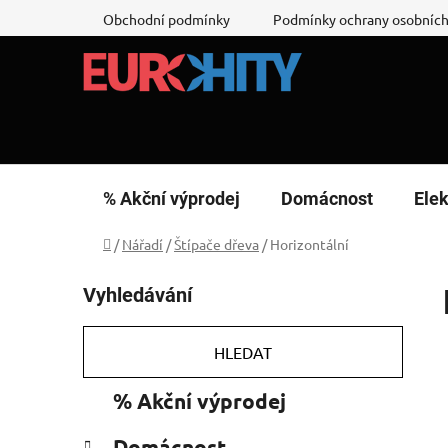
Přejít
Obchodní podmínky
Podmínky ochrany osobních
na
obsah
% Akční výprodej
Domácnost
Elek
Domů
/
Nářadí
/
Štípače dřeva
/
Horizontální
P
Vyhledávání
o
s
t
HLEDAT
r
K
Přeskočit
% Akční výprodej
a
a
kategorie
n
t
Domácnost