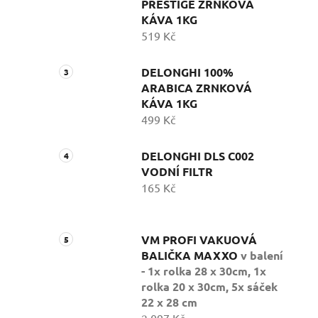
PRESTIGE ZRNKOVÁ
KÁVA 1KG
519 Kč
DELONGHI 100%
ARABICA ZRNKOVÁ
KÁVA 1KG
499 Kč
DELONGHI DLS C002
VODNÍ FILTR
165 Kč
VM PROFI VAKUOVÁ
BALIČKA MAXXO
v balení
- 1x rolka 28 x 30cm, 1x
rolka 20 x 30cm, 5x sáček
22 x 28 cm