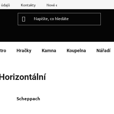
 údajů
Kontakty
Nové energetické štítky
Reklamační
tro
Hračky
Kamna
Koupelna
Nářadí
Horizontální
Scheppach