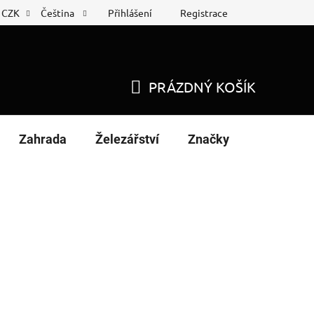
Přihlášení
Registrace
CZK
Čeština
 list
Nákup na splátky
PRÁZDNÝ KOŠÍK
NÁKUPNÍ
KOŠÍK
Zahrada
Železářství
Značky