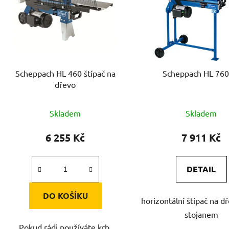
s
p
r
o
d
Scheppach HL 460 štípač na
Scheppach HL 760
u
dřevo
k
t
Skladem
Skladem
ů
6 255 Kč
7 911 Kč
DETAIL
DO KOŠÍKU
horizontální štípač na d
stojanem
Pokud rádi používáte krb,