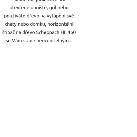
otevřené ohniště, gril nebo
používáte dřevo na vytápění své
chaty nebo domku, horizontální
štípač na dřevo Scheppach HL 460
se Vám stane neocenitelným...
O
v
l
á
d
a
c
í
p
r
v
k