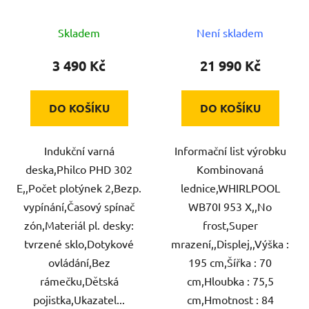
WHIRLPOOL
Skladem
Není skladem
3 490 Kč
21 990 Kč
DO KOŠÍKU
DO KOŠÍKU
Indukční varná
Informační list výrobku
deska,Philco PHD 302
Kombinovaná
E,,Počet plotýnek 2,Bezp.
lednice,WHIRLPOOL
vypínání,Časový spínač
WB70I 953 X,,No
zón,Materiál pl. desky:
frost,Super
tvrzené sklo,Dotykové
mrazení,,Displej,,Výška :
ovládání,Bez
195 cm,Šířka : 70
rámečku,Dětská
cm,Hloubka : 75,5
pojistka,Ukazatel...
cm,Hmotnost : 84