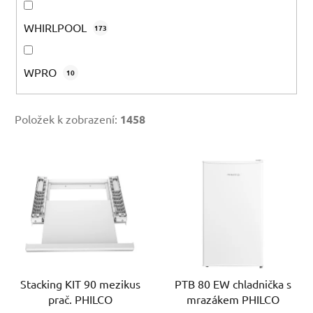
WHIRLPOOL
173
WPRO
10
Položek k zobrazení:
1458
V
ý
p
i
s
p
r
Stacking KIT 90 mezikus
PTB 80 EW chladnička s
o
prač. PHILCO
mrazákem PHILCO
d