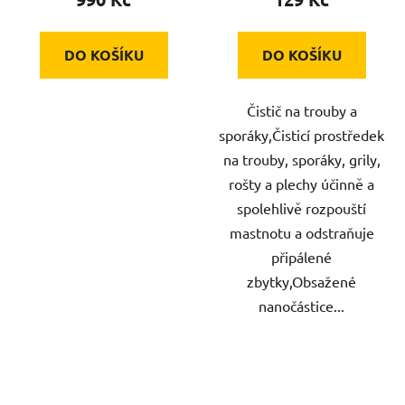
DO KOŠÍKU
DO KOŠÍKU
Čistič na trouby a
sporáky,Čisticí prostředek
na trouby, sporáky, grily,
rošty a plechy účinně a
spolehlivě rozpouští
mastnotu a odstraňuje
připálené
zbytky,Obsažené
nanočástice...