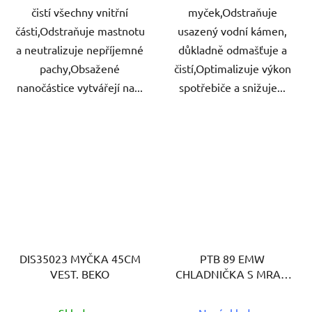
čistí všechny vnitřní
myček,Odstraňuje
části,Odstraňuje mastnotu
usazený vodní kámen,
a neutralizuje nepříjemné
důkladně odmašťuje a
pachy,Obsažené
čistí,Optimalizuje výkon
nanočástice vytvářejí na...
spotřebiče a snižuje...
DIS35023 MYČKA 45CM
PTB 89 EMW
VEST. BEKO
CHLADNIČKA S MRAZ.
PHILCO