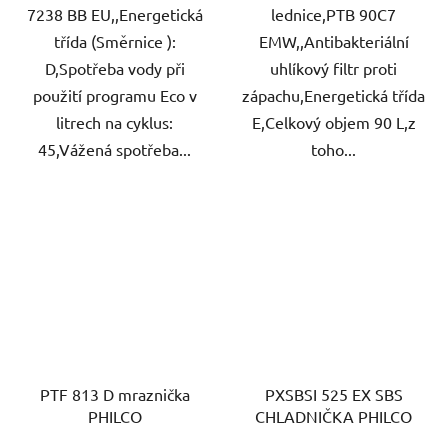
7238 BB EU,,Energetická
lednice,PTB 90C7
třída (Směrnice ):
EMW,,Antibakteriální
D,Spotřeba vody při
uhlíkový filtr proti
použití programu Eco v
zápachu,Energetická třída
litrech na cyklus:
E,Celkový objem 90 L,z
45,Vážená spotřeba...
toho...
PTF 813 D mraznička
PXSBSI 525 EX SBS
PHILCO
CHLADNIČKA PHILCO