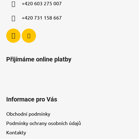
í
y
+420 603 275 007
v
ý
+420 731 158 667
p
i
s
u
Přijímáme online platby
Informace pro Vás
Obchodní podmínky
Podmínky ochrany osobních údajů
Kontakty