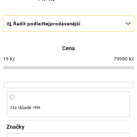
Ř
Řadit podle:
Nejprodávanější
a
z
e
Cena
n
í
19
Kč
79990
Kč
p
r
o
d
u
k
Na skladě
1456
t
ů
Značky