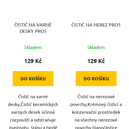
ČISTIČ NA VARNÉ
ČISTIČ NA NEREZ PRO5
DESKY PRO5
Skladem
Skladem
129 Kč
129 Kč
DO KOŠÍKU
DO KOŠÍKU
Čistič na varné
Čistič na nerezové
desky,Čistič keramických
povrchy,Krémový čisticí a
varných desek účinně
konzervační prostředek
rozpouští a odstraňuje
na všechny nerezové
mastnotu, špínu a tvrdé
povrchy,Nanočástice