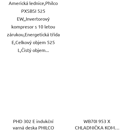
Americká lednice,Philco
PXSBSI 525
EW,,Invertorový
kompresor s 10 letou
zárukou,Energetická třída
E,Celkový objem 525
L,Čistý objem...
PHD 302 E indukční
WB70I 953 X
varná deska PHILCO
CHLADNIČKA KOMBI