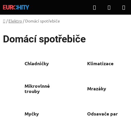
Přejít
Hledat
NÁKUP
na
KOŠÍK
obsah
Domů
/
Elektro
/
Domácí spotřebiče
Domácí spotřebiče
Chladničky
Klimatizace
Mikrovlnné
Mrazáky
trouby
Myčky
Odsavače par