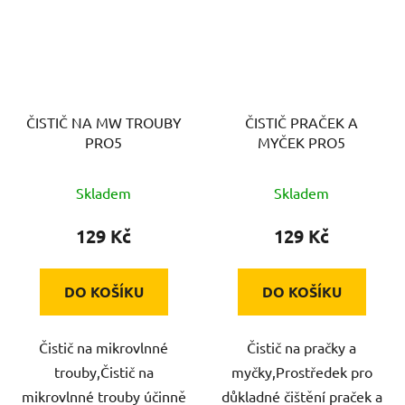
ČISTIČ NA MW TROUBY
ČISTIČ PRAČEK A
PRO5
MYČEK PRO5
Skladem
Skladem
129 Kč
129 Kč
DO KOŠÍKU
DO KOŠÍKU
Čistič na mikrovlnné
Čistič na pračky a
trouby,Čistič na
myčky,Prostředek pro
mikrovlnné trouby účinně
důkladné čištění praček a