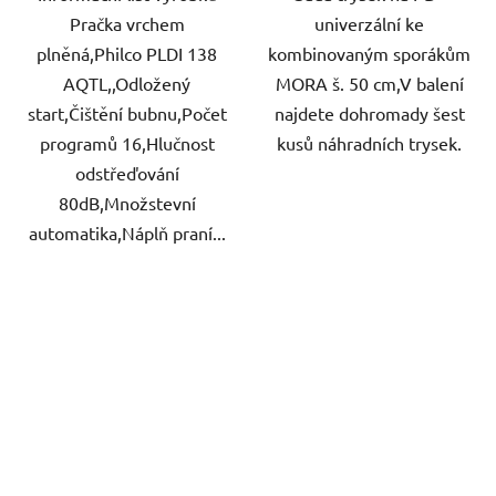
Pračka vrchem
univerzální ke
plněná,Philco PLDI 138
kombinovaným sporákům
AQTL,,Odložený
MORA š. 50 cm,V balení
start,Čištění bubnu,Počet
najdete dohromady šest
programů 16,Hlučnost
kusů náhradních trysek.
odstřeďování
80dB,Množstevní
automatika,Náplň praní...