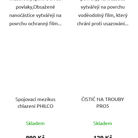
povlaky,Obsažené
vytvářejí na povrchu
nanočástice vytvářejí na
voděodolný film, který
povrchu ochranný film...
chrání proti usazování...
Spojovací mezikus
ČISTIČ NA TROUBY
chlazení PHILCO
PRO5
Skladem
Skladem
990 Kč
129 Kč