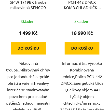
SMW 1719BK trouba
PCN 442 DMCX
mikrovlnná SENCOR
KOMB.CHLADNIČKA
PHILCO
Skladem
Skladem
1 499 Kč
18 990 Kč
DO KOŠÍKU
DO KOŠÍKU
Mikrovlnná
Informační list výrobku
trouba,,Mikrovlnný ohřev
Kombinovaná
pro jednoduché a rychlé
lednice,Philco PCN 442
ohřátí a vaření,Trvanlivý
DMCX,,Energetická třída
interiér se smaltovaným
D,Celkový objem 442
povrchem pro snadné
L,Čistý objem
čištění,Snadnou manuální
chladničky/mrazničky
obsluhu zajišťují...
327/115 l,Roční spotřeba