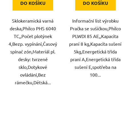
DO KOŠÍKU
DO KOŠÍKU
Sklokeramická varná
Informační list výrobku
deska,Philco PHS 6040
Pračka se sušičkou,Philco
TC,,Počet plotýnek
PLWDI 85 AE,,Kapacita
4,Bezp. vypínání,Časový
praní 8 kg,Kapacita sušení
spínač zón,Materiál pl.
5kg,Energetická třída
desky: tvrzené
praní A,Energetická třída
sklo,Dotykové
sušení E,spotřeba na
ovládání,Bez
100...
rámečku,Dětská...