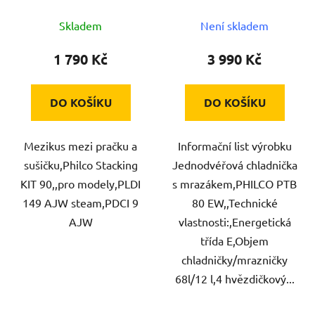
u
Skladem
Není skladem
k
t
1 790 Kč
3 990 Kč
ů
DO KOŠÍKU
DO KOŠÍKU
Mezikus mezi pračku a
Informační list výrobku
sušičku,Philco Stacking
Jednodvéřová chladnička
KIT 90,,pro modely,PLDI
s mrazákem,PHILCO PTB
149 AJW steam,PDCI 9
80 EW,,Technické
AJW
vlastnosti:,Energetická
třída E,Objem
chladničky/mrazničky
68l/12 l,4 hvězdičkový...