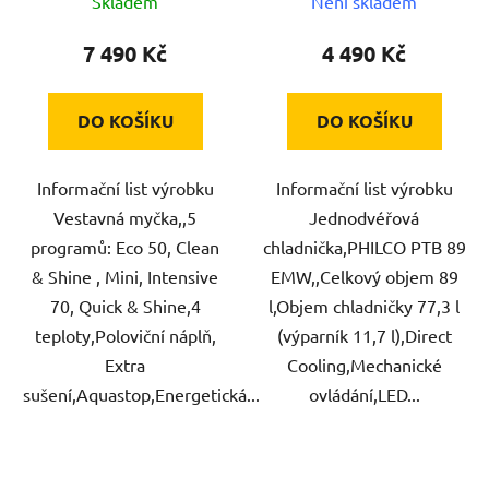
Skladem
Není skladem
7 490 Kč
4 490 Kč
DO KOŠÍKU
DO KOŠÍKU
Informační list výrobku
Informační list výrobku
Vestavná myčka,,5
Jednodvéřová
programů: Eco 50, Clean
chladnička,PHILCO PTB 89
& Shine , Mini, Intensive
EMW,,Celkový objem 89
70, Quick & Shine,4
l,Objem chladničky 77,3 l
teploty,Poloviční náplň,
(výparník 11,7 l),Direct
Extra
Cooling,Mechanické
sušení,Aquastop,Energetická...
ovládání,LED...