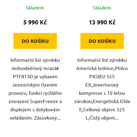
Skladem
Skladem
5 990 Kč
13 990 Kč
DO KOŠÍKU
DO KOŠÍKU
Informační list výrobku
Informační list výrobku
Jednodvéřový mrazák
Americká lednice,Philco
PTF813D je vybaven
PXSBSI 525
senzorickým řízením
EX,,Invertorový
provozu, funkcí rychlého
kompresor s 10 letou
zmrazení SuperFreeze a
zárukou,Energetická třída
displejem s dotykovým
E,Celkový objem 525
ovládáním. Zásuvkový...
L,Čistý objem...