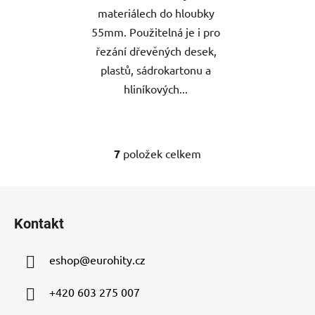
materiálech do hloubky
55mm. Použitelná je i pro
řezání dřevěných desek,
plastů, sádrokartonu a
hliníkových...
7
položek celkem
O
v
l
Z
á
á
d
Kontakt
p
a
a
c
eshop
@
eurohity.cz
t
í
p
í
+420 603 275 007
r
v