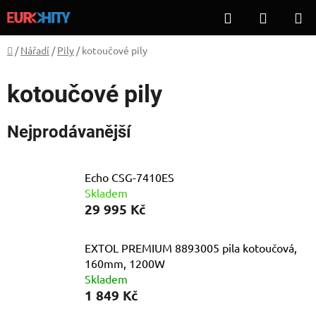
Přejít
Hledat
NÁKUP
na
KOŠÍK
obsah
Domů
/
Nářadí
/
Pily
/
kotoučové pily
kotoučové pily
Nejprodávanější
Echo CSG-7410ES
Skladem
29 995 Kč
EXTOL PREMIUM 8893005 pila kotoučová,
160mm, 1200W
Skladem
1 849 Kč