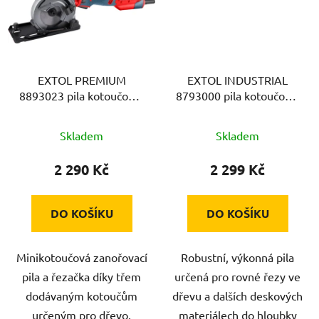
EXTOL PREMIUM
EXTOL INDUSTRIAL
8893023 pila kotoučová/
8793000 pila kotoučová,
řezačka s laserem,
185mm, 1600W
zanořovací, 89mm,
Skladem
Skladem
705W
2 290 Kč
2 299 Kč
DO KOŠÍKU
DO KOŠÍKU
Minikotoučová zanořovací
Robustní, výkonná pila
pila a řezačka díky třem
určená pro rovné řezy ve
dodávaným kotoučům
dřevu a dalších deskových
určeným pro dřevo,
materiálech do hloubky