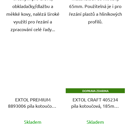
obkladačky/dlažbu a
65mm. Použitelná je i pro
měkké kovy, nalézá široké
řezání plastů a hliníkových
využití pro řezání a
profilů.
zpracování celé řady...
DOPRAVA ZDARMA
EXTOL PREMIUM
EXTOL CRAFT 405234
8893006 pila kotoučová,
pila kotoučová, 185mm,
185mm, 1400W
1200W
Skladem
Skladem