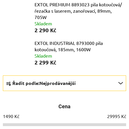
EXTOL PREMIUM 8893023 pila kotoučová/
řezačka s laserem, zanořovací, 89mm,
705W
Skladem
2 290 Kč
EXTOL INDUSTRIAL 8793000 pila
kotoučová, 185mm, 1600W
Skladem
2 299 Kč
Ř
Řadit podle:
Nejprodávanější
a
z
e
Cena
n
í
1490
Kč
29995
Kč
p