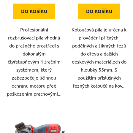
DO KOŠÍKU
DO KOŠÍKU
Profesionální
Kotoučová pila je určena k
rozbrušovací pila vhodná
provádění příčných,
do prašného prostředí s
podélných a šikmých řezů
dokonalým
do dřeva a dalších
čtyřstupňovým filtračním
deskových materiálech do
systémem, který
hloubky 55mm. S
zabezpečuje účinnou
použitím příslušných
ochranu motoru před
řezných kotoučů na kov...
poškozením prachovými...