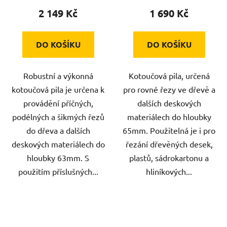
2 149 Kč
1 690 Kč
DO KOŠÍKU
DO KOŠÍKU
Robustní a výkonná
Kotoučová pila, určená
kotoučová pila je určena k
pro rovné řezy ve dřevě a
provádění příčných,
dalších deskových
podélných a šikmých řezů
materiálech do hloubky
do dřeva a dalších
65mm. Použitelná je i pro
deskových materiálech do
řezání dřevěných desek,
hloubky 63mm. S
plastů, sádrokartonu a
použitím příslušných...
hliníkových...