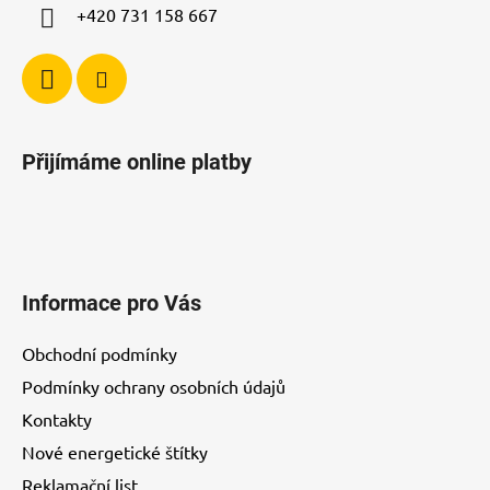
+420 731 158 667
k
y
v
ý
p
i
Přijímáme online platby
s
u
Informace pro Vás
Obchodní podmínky
Podmínky ochrany osobních údajů
Kontakty
Nové energetické štítky
Reklamační list