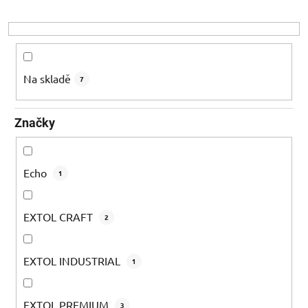
r
o
d
u
k
Na skladě
7
t
ů
Značky
Echo
1
EXTOL CRAFT
2
EXTOL INDUSTRIAL
1
EXTOL PREMIUM
3