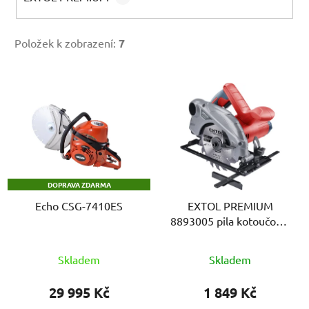
Položek k zobrazení:
7
V
ý
p
i
s
p
DOPRAVA ZDARMA
r
Echo CSG-7410ES
EXTOL PREMIUM
o
8893005 pila kotoučová,
d
160mm, 1200W
u
Skladem
Skladem
k
t
29 995 Kč
1 849 Kč
ů