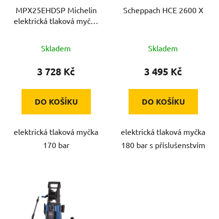
MPX25EHDSP Michelin
Scheppach HCE 2600 X
o
elektrická tlaková myčka
d
170 bar
u
Skladem
Skladem
k
t
3 728 Kč
3 495 Kč
ů
DO KOŠÍKU
DO KOŠÍKU
elektrická tlaková myčka
elektrická tlaková myčka
170 bar
180 bar s příslušenstvím