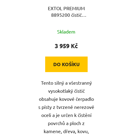
EXTOL PREMIUM
8895200 čistič
vysokotlaký se
samonasáváním vody a
Skladem
šamponováním, 1800W
3 959 Kč
DO KOŠÍKU
Tento silný a všestranný
vysokotlaký čistič
obsahuje kovové čerpadlo
s písty z tvrzené nerezové
oceli a je určen k čistění
povrchů a ploch z
kamene, dřeva, kovu,