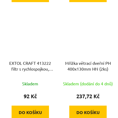
EXTOL CRAFT 413222
Mřížka větrací dveřní PH
filtr s rychlospojkou,
400x130mm HN (2ks)
průhledný, M26
Skladem
Skladem (dodání do 4 dnů)
92 Kč
237,72 Kč
DO KOŠÍKU
DO KOŠÍKU