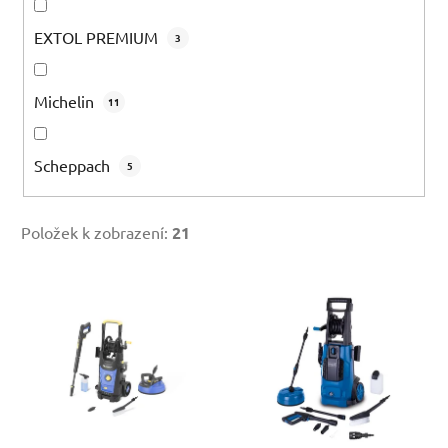
EXTOL PREMIUM
3
Michelin
11
Scheppach
5
Položek k zobrazení:
21
V
ý
p
i
s
p
r