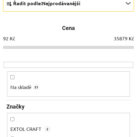
Řadit podle:
Nejprodávanější
a
z
e
Cena
n
í
92
Kč
35879
Kč
p
r
o
d
u
k
Na skladě
21
t
ů
Značky
EXTOL CRAFT
2