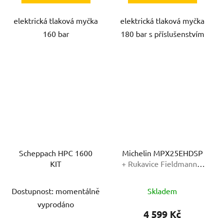
elektrická tlaková myčka
elektrická tlaková myčka
160 bar
180 bar s příslušenstvím
Scheppach HPC 1600
Michelin MPX25EHDSP
KIT
+ Rukavice Fieldmann v
hodnotě 99,-
Dostupnost: momentálně
Skladem
vyprodáno
4 599 Kč