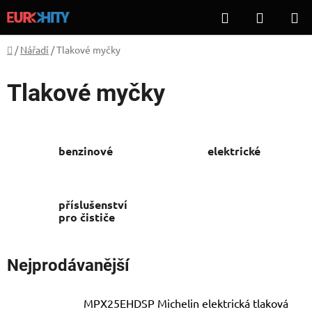
Přejít
Hledat
NÁKUP
na
KOŠÍK
obsah
Domů
/
Nářadí
/
Tlakové myčky
Tlakové myčky
benzinové
elektrické
příslušenství
pro čističe
Nejprodávanější
MPX25EHDSP Michelin elektrická tlaková