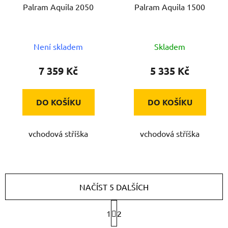
Palram Aquila 2050
Palram Aquila 1500
Není skladem
Skladem
7 359 Kč
5 335 Kč
DO KOŠÍKU
DO KOŠÍKU
vchodová stříška
vchodová stříška
NAČÍST 5 DALŠÍCH
S
1
2
t
r
O