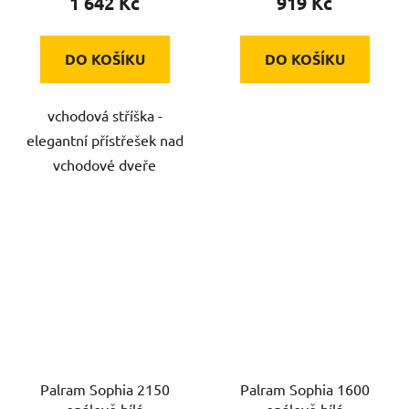
1 642 Kč
919 Kč
DO KOŠÍKU
DO KOŠÍKU
vchodová stříška -
elegantní přístřešek nad
vchodové dveře
Palram Sophia 2150
Palram Sophia 1600
opálově bílá
opálově bílá