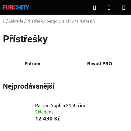
Přejít
Hledat
NÁKUP
na
KOŠÍK
obsah
Domů
/
Zahrada
/
Přístřešky, pergoly, altány
/
Přístřešky
Přístřešky
Palram
Riwall PRO
Nejprodávanější
Palram Sophia 2150 čirá
Skladem
12 430 Kč