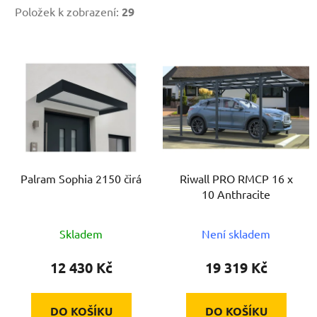
Položek k zobrazení:
29
V
ý
p
i
s
p
r
Palram Sophia 2150 čirá
Riwall PRO RMCP 16 x
o
10 Anthracite
d
u
Skladem
Není skladem
k
t
12 430 Kč
19 319 Kč
ů
DO KOŠÍKU
DO KOŠÍKU