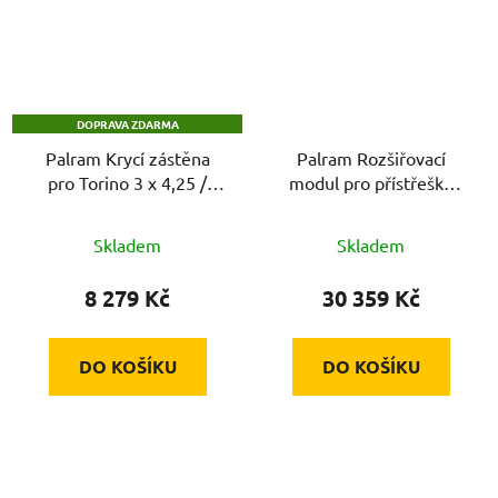
DOPRAVA ZDARMA
Palram Krycí zástěna
Palram Rozšiřovací
pro Torino 3 x 4,25 /
modul pro přístřešky
Sierra 3 x 4,25
řady Arcadia (210 cm)
Skladem
Skladem
8 279 Kč
30 359 Kč
DO KOŠÍKU
DO KOŠÍKU