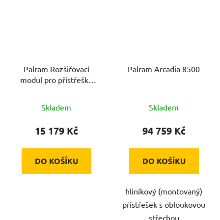
Palram Rozšiřovací
Palram Arcadia 8500
modul pro přístřešky
řady Arcadia (70 cm)
Skladem
Skladem
15 179 Kč
94 759 Kč
DO KOŠÍKU
DO KOŠÍKU
hliníkový (montovaný)
přístřešek s obloukovou
střechou