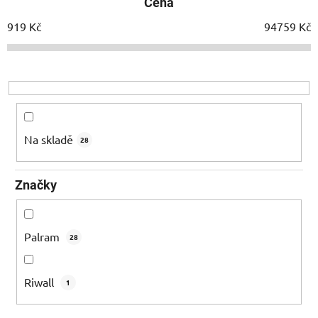
Cena
n
í
919
Kč
94759
Kč
p
r
o
d
u
k
Na skladě
28
t
ů
Značky
Palram
28
Riwall
1