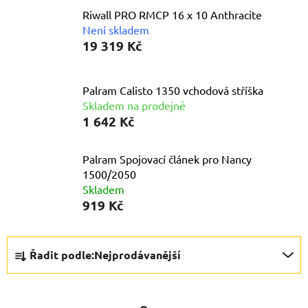
Riwall PRO RMCP 16 x 10 Anthracite
Není skladem
19 319 Kč
Palram Calisto 1350 vchodová stříška
Skladem na prodejně
1 642 Kč
Palram Spojovací článek pro Nancy
1500/2050
Skladem
919 Kč
Ř
Řadit podle:
Nejprodávanější
a
z
e