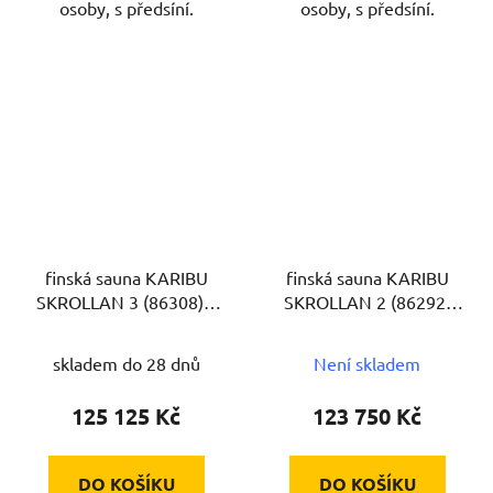
osoby, s předsíní.
osoby, s předsíní.
finská sauna KARIBU
finská sauna KARIBU
SKROLLAN 3 (86308) s
SKROLLAN 2 (86292)
předsíní
tm. šedá s předsíní
skladem do 28 dnů
Není skladem
125 125 Kč
123 750 Kč
DO KOŠÍKU
DO KOŠÍKU