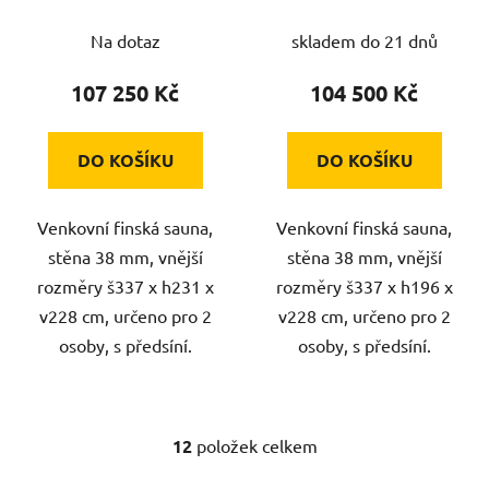
předsíní
předsíní
Na dotaz
skladem do 21 dnů
107 250 Kč
104 500 Kč
DO KOŠÍKU
DO KOŠÍKU
Venkovní finská sauna,
Venkovní finská sauna,
stěna 38 mm, vnější
stěna 38 mm, vnější
rozměry š337 x h231 x
rozměry š337 x h196 x
v228 cm, určeno pro 2
v228 cm, určeno pro 2
osoby, s předsíní.
osoby, s předsíní.
12
položek celkem
O
v