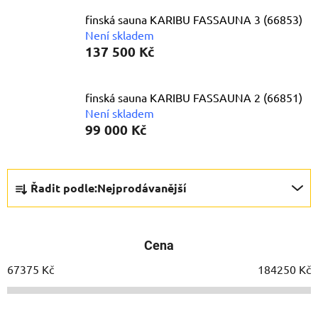
finská sauna KARIBU FASSAUNA 3 (66853)
Není skladem
137 500 Kč
finská sauna KARIBU FASSAUNA 2 (66851)
Není skladem
99 000 Kč
Ř
Řadit podle:
Nejprodávanější
a
z
e
Cena
n
í
67375
Kč
184250
Kč
p
r