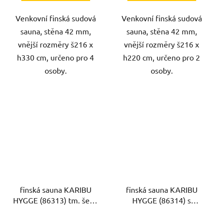
Venkovní finská sudová
Venkovní finská sudová
sauna, stěna 42 mm,
sauna, stěna 42 mm,
vnější rozměry š216 x
vnější rozměry š216 x
h330 cm, určeno pro 4
h220 cm, určeno pro 2
osoby.
osoby.
finská sauna KARIBU
finská sauna KARIBU
HYGGE (86313) tm. šedá
HYGGE (86314) s
s předsíní
předsíní