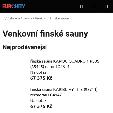
Přejít
Hledat
NÁKUP
na
KOŠÍK
obsah
Domů
/
Zahrada
/
Sauny
/
Venkovní finské sauny
Venkovní finské sauny
Nejprodávanější
finská sauna KARIBU QUADRO 1 PLUS
(35445) natur LG4614
Na dotaz
67 375 Kč
finská sauna KARIBU HYTTI 3 (97711)
terragrau LG4147
Na dotaz
67 375 Kč