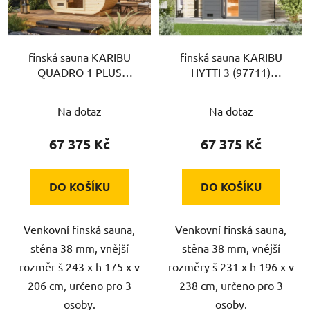
s
p
r
finská sauna KARIBU
finská sauna KARIBU
o
QUADRO 1 PLUS
HYTTI 3 (97711)
d
(35445) natur LG4614
terragrau LG4147
u
Na dotaz
Na dotaz
k
t
67 375 Kč
67 375 Kč
ů
DO KOŠÍKU
DO KOŠÍKU
Venkovní finská sauna,
Venkovní finská sauna,
stěna 38 mm, vnější
stěna 38 mm, vnější
rozměr š 243 x h 175 x v
rozměry š 231 x h 196 x v
206 cm, určeno pro 3
238 cm, určeno pro 3
osoby.
osoby.