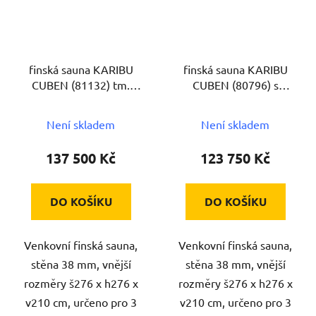
finská sauna KARIBU
finská sauna KARIBU
CUBEN (81132) tm.
CUBEN (80796) s
šedá s předsíní
předsíní
Není skladem
Není skladem
137 500 Kč
123 750 Kč
DO KOŠÍKU
DO KOŠÍKU
Venkovní finská sauna,
Venkovní finská sauna,
stěna 38 mm, vnější
stěna 38 mm, vnější
rozměry š276 x h276 x
rozměry š276 x h276 x
v210 cm, určeno pro 3
v210 cm, určeno pro 3