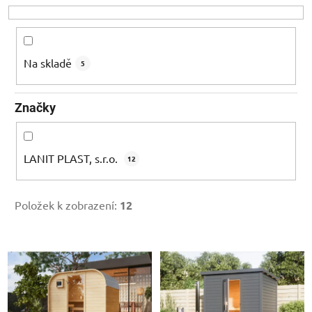
o
d
u
k
Na skladě
5
t
ů
Značky
LANIT PLAST, s.r.o.
12
Položek k zobrazení:
12
V
ý
p
i