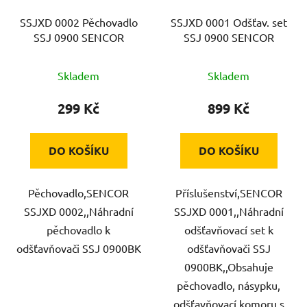
SSJXD 0002 Pěchovadlo
SSJXD 0001 Odšťav. set
SSJ 0900 SENCOR
SSJ 0900 SENCOR
Skladem
Skladem
299 Kč
899 Kč
DO KOŠÍKU
DO KOŠÍKU
Pěchovadlo,SENCOR
Příslušenství,SENCOR
SSJXD 0002,,Náhradní
SSJXD 0001,,Náhradní
pěchovadlo k
odšťavňovací set k
odšťavňovači SSJ 0900BK
odšťavňovači SSJ
0900BK,,Obsahuje
pěchovadlo, násypku,
odšťavňovací komoru s