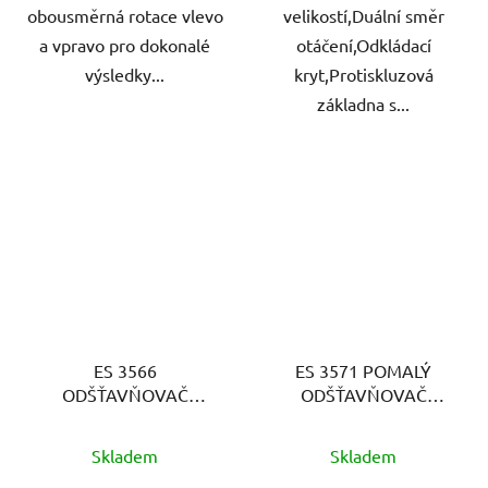
obousměrná rotace vlevo
velikostí,Duální směr
a vpravo pro dokonalé
otáčení,Odkládací
výsledky...
kryt,Protiskluzová
základna s...
ES 3566
ES 3571 POMALÝ
ODŠŤAVŇOVAČ
ODŠŤAVŇOVAČ
SEVERIN
SEVERIN
Skladem
Skladem