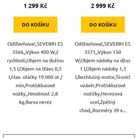
1 299 Kč
2 999 Kč
DO KOŠÍKU
DO KOŠÍKU
Odšťavňovač,SEVERIN ES
Odšťavňovač,SEVERIN ES
3566,,Výkon 400 W,2
3571,,Výkon 150
rychlosti,Objem na dužinu
W,Objem nádoby na džus
1,5 l,Objem na šťávu 0,5
1 l,Objem nádoby 1,3
l,Max. otáčky 19 000 ot /
l,Bezhlučný motor,Těsnící
min,Protiskluzové
uzávěr,Protiskluzové
nožky,,Hmotnost 2,8
nožičky,Nerezová
kg,Barva nerez
ocel,Zpětný
chod,,Rozměry 39 x...