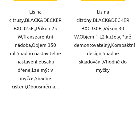
Lis na
Lis na
citrusy,BLACK&DECKER
citróny,BLACK&DECKER
BXCJ25E,,Příkon 25
BXCJ30E,,Výkon 30
W,Transparentní
W,Objem 1 l,2 kužely,Plně
nádoba,Objem 350
demontovatelný,Kompaktní
ml,Snadno nastavitelné
design,Snadné
nastavení obsahu
skladování,Vhodné do
dřeně,Lze mýt v
myčky
myčce,Snadné
čištění,Obousměrná...