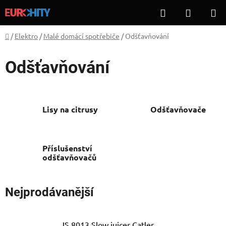
Přejít
Hledat
NÁKUP
na
KOŠÍK
obsah
Domů
/
Elektro
/
Malé domácí spotřebiče
/
Odšťavňování
Odšťavňování
Lisy na citrusy
Odšťavňovače
Příslušenství
odšťavňovačů
Nejprodávanější
JS 8013 Slow juicer Catler