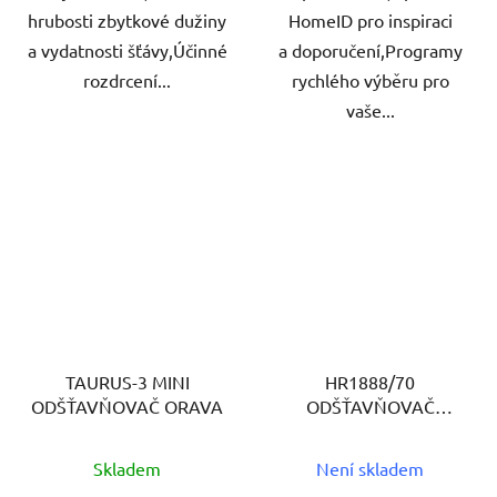
hrubosti zbytkové dužiny
HomeID pro inspiraci
a vydatnosti šťávy,Účinné
a doporučení,Programy
rozdrcení...
rychlého výběru pro
vaše...
TAURUS-3 MINI
HR1888/70
ODŠŤAVŇOVAČ ORAVA
ODŠŤAVŇOVAČ
PHILIPS
Skladem
Není skladem