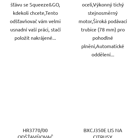
šťávu se Squeeze&GO,
oceli,Výkonný tichý
kdekoli chcete,Tento
stejnosměrný
odšťavňovač vám velmi
motor,Široká podávací
usnadní vaší práci, stačí
trubice (78 mm) pro
položit nakrájené...
pohodlné
plnění,Automatické
oddělení...
HR3770/00
BXCJ350E LIS NA
ODŠŤAVŇOVAČ
CITRUSY