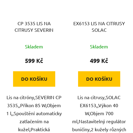
CP 3535 LIS NA
EX6153 LIS NA CITRUSY
CITRUSY SEVERIN
SOLAC
Skladem
Skladem
599 Kč
499 Kč
DO KOŠÍKU
DO KOŠÍKU
Lis na citróny,SEVERIN CP
Lis na citrusy,SOLAC
3535,,Příkon 85 W,Objem
EX6153,,Výkon 40
1 l,,Spouštění automaticky
W,Objem 700
zatlačením na
ml,Nastavitelný regulátor
kužel,Praktická
buničiny,2 kužely různých