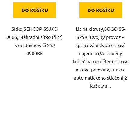
DO KOŠÍKU
DO KOŠÍKU
Sítko,SENCOR SSJXD
Lis na citrusy,SOGO SS-
0005,,Náhradní sítko (filtr)
5299,,Dvojitý provoz –
k odšťavňovači SSJ
zpracování dvou citrusů
0900BK
najednou,Vestavěný
kráječ na rozdělení citrusu
na dvě poloviny,Funkce
automatického stlačení,2
kužely s...