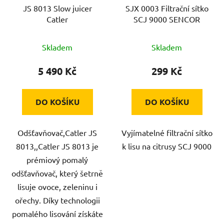
JS 8013 Slow juicer
SJX 0003 Filtrační sítko
o
Catler
SCJ 9000 SENCOR
d
u
Skladem
Skladem
k
t
5 490 Kč
299 Kč
ů
DO KOŠÍKU
DO KOŠÍKU
Odšťavňovač,Catler JS
Vyjímatelné filtrační sítko
8013,,Catler JS 8013 je
k lisu na citrusy SCJ 9000
prémiový pomalý
odšťavňovač, který šetrně
lisuje ovoce, zeleninu i
ořechy. Díky technologii
pomalého lisování získáte