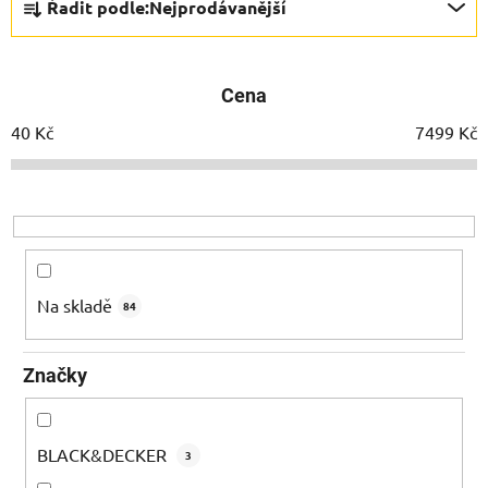
Řadit podle:
Nejprodávanější
a
z
e
Cena
n
í
40
Kč
7499
Kč
p
r
o
d
u
k
Na skladě
84
t
ů
Značky
BLACK&DECKER
3