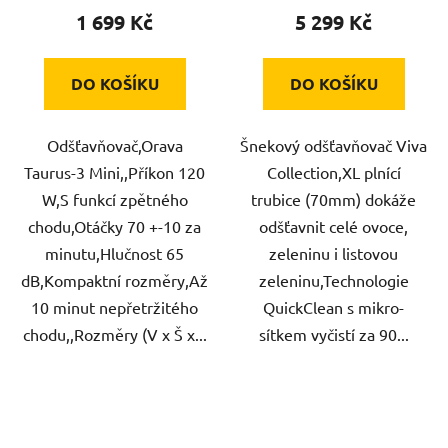
1 699 Kč
5 299 Kč
DO KOŠÍKU
DO KOŠÍKU
Odšťavňovač,Orava
Šnekový odšťavňovač Viva
Taurus-3 Mini,,Příkon 120
Collection,XL plnící
W,S funkcí zpětného
trubice (70mm) dokáže
chodu,Otáčky 70 +-10 za
odšťavnit celé ovoce,
minutu,Hlučnost 65
zeleninu i listovou
dB,Kompaktní rozměry,Až
zeleninu,Technologie
10 minut nepřetržitého
QuickClean s mikro-
chodu,,Rozměry (V x Š x...
sítkem vyčistí za 90...