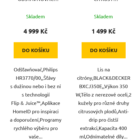
PHILIPS
BLACK&DECKER
Skladem
Skladem
4 999 Kč
1 499 Kč
DO KOŠÍKU
DO KOŠÍKU
Odšťavňovač,Philips
Lis na
HR3770/00,,Šťávy
citróny,BLACK&DECKER
s dužinou nebo i bez ní
BXCJ350E,,Výkon 350
s technologií
W,Tělo z nerezové oceli,2
Flip & Juice™,Aplikace
kužely pro různé druhy
HomeID pro inspiraci
citrusových plodů,Anti-
a doporučení,Programy
drip pro čistší
rychlého výběru pro
extrakci,Kapacita 400
vaše...
ml,Odnímatelné díly...