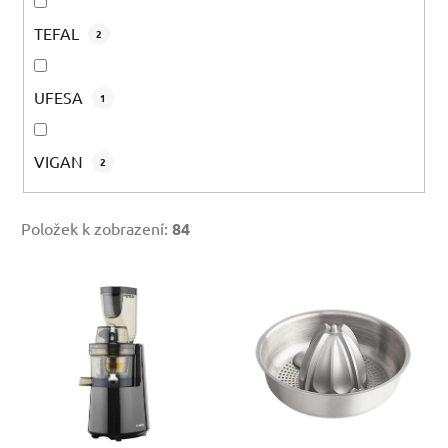
TEFAL
2
UFESA
1
VIGAN
2
Položek k zobrazení:
84
V
ý
p
i
s
p
r