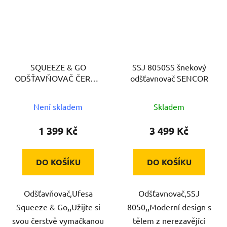
SQUEEZE & GO
SSJ 8050SS šnekový
ODŠŤAVŇOVAČ ČERNÝ
odšťavnovač SENCOR
UFESA
Není skladem
Skladem
1 399 Kč
3 499 Kč
DO KOŠÍKU
DO KOŠÍKU
Odšťavňovač,Ufesa
Odšťavnovač,SSJ
Squeeze & Go,,Užijte si
8050,,Moderní design s
svou čerstvě vymačkanou
tělem z nerezavějící