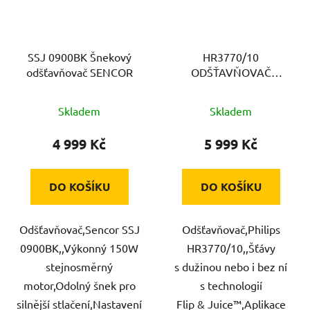
SSJ 0900BK Šnekový
HR3770/10
odšťavňovač SENCOR
ODŠŤAVŇOVAČ
PHILIPS
Skladem
Skladem
4 999 Kč
5 999 Kč
DO KOŠÍKU
DO KOŠÍKU
Odšťavňovač,Sencor SSJ
Odšťavňovač,Philips
0900BK,,Výkonný 150W
HR3770/10,,Šťávy
stejnosměrný
s dužinou nebo i bez ní
motor,Odolný šnek pro
s technologií
silnější stlačení,Nastavení
Flip & Juice™,Aplikace