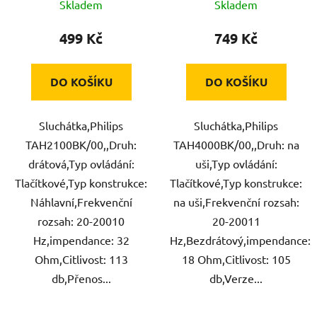
Skladem
Skladem
499 Kč
749 Kč
DO KOŠÍKU
DO KOŠÍKU
Sluchátka,Philips
Sluchátka,Philips
TAH2100BK/00,,Druh:
TAH4000BK/00,,Druh: na
drátová,Typ ovládání:
uši,Typ ovládání:
Tlačítkové,Typ konstrukce:
Tlačítkové,Typ konstrukce:
Náhlavní,Frekvenční
na uši,Frekvenční rozsah:
rozsah: 20-20010
20-20011
Hz,impendance: 32
Hz,Bezdrátový,impendance:
Ohm,Citlivost: 113
18 Ohm,Citlivost: 105
db,Přenos...
db,Verze...