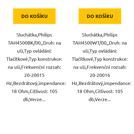
DO KOŠÍKU
DO KOŠÍKU
Sluchátka,Philips
Sluchátka,Philips
TAH4500BK/00,,Druh: na
TAH4500WT/00,,Druh: na
uši,Typ ovládání:
uši,Typ ovládání:
Tlačítkové,Typ konstrukce:
Tlačítkové,Typ konstrukce:
na uši,Frekvenční rozsah:
na uši,Frekvenční rozsah:
20-20015
20-20016
Hz,Bezdrátový,impendance:
Hz,Bezdrátový,impendance:
18 Ohm,Citlivost: 105
18 Ohm,Citlivost: 105
db,Verze...
db,Verze...