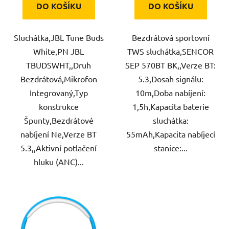
DO KOŠÍKU
DO KOŠÍKU
Sluchátka,JBL Tune Buds
Bezdrátová sportovní
White,PN JBL
TWS sluchátka,SENCOR
TBUDSWHT,,Druh
SEP 570BT BK,,Verze BT:
Bezdrátová,Mikrofon
5.3,Dosah signálu:
Integrovaný,Typ
10m,Doba nabíjení:
konstrukce
1,5h,Kapacita baterie
Špunty,Bezdrátové
sluchátka:
nabíjení Ne,Verze BT
55mAh,Kapacita nabíjecí
5.3,,Aktivní potlačení
stanice:...
hluku (ANC)...