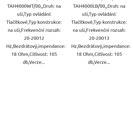
TAH4000WT/00,,Druh: na
TAH4000LB/00,,Druh: na
uši,Typ ovládání:
uši,Typ ovládání:
Tlačítkové,Typ konstrukce:
Tlačítkové,Typ konstrukce:
na uši,Frekvenční rozsah:
na uši,Frekvenční rozsah:
20-20012
20-20013
Hz,Bezdrátový,impendance:
Hz,Bezdrátový,impendance:
18 Ohm,Citlivost: 105
18 Ohm,Citlivost: 105
db,Verze...
db,Verze...