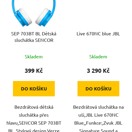
SEP 703BT BL Dětská
Live 670NC blue JBL
sluchátka SENCOR
Skladem
Skladem
399 Kč
3 290 Kč
DO KOŠÍKU
DO KOŠÍKU
Bezdrátová dětská
Bezdrátová sluchátka na
sluchátka přes
uši,JBL Live 670NC
hlavu,SENCOR SEP 703BT
Blue,,Funkce:,Zvuk JBL
BL,,Stylový design,Verze
Signature Sound a