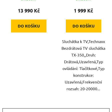
13 990 Kč
1 999 Kč
DO KOŠÍKU
DO KOŠÍKU
Sluchátka k TV,Technaxx
Bezdrátová TV sluchátka
TX-350,,Druh:
Drátová,Uzavřená,Typ
ovládání: Tlačítkové,Typ
konstrukce:
Uzavřená,Frekvenční
rozsah: 20-20000...