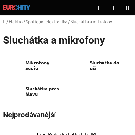
Přejít
Hledat
NÁKUP
na
KOŠÍK
obsah
Domů
/
Elektro
/
Spotřební elektronika
/
Sluchátka a mikrofony
Sluchátka a mikrofony
Mikrofony
Sluchátka do
audio
uší
Sluchátka přes
hlavu
Nejprodávanější
Tune Buds sluchátka bílá JBL