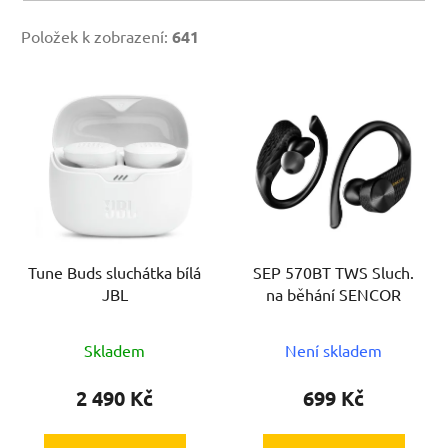
Položek k zobrazení:
641
V
ý
p
i
s
p
r
Tune Buds sluchátka bílá
SEP 570BT TWS Sluch.
o
JBL
na běhání SENCOR
d
u
Skladem
Není skladem
k
t
2 490 Kč
699 Kč
ů