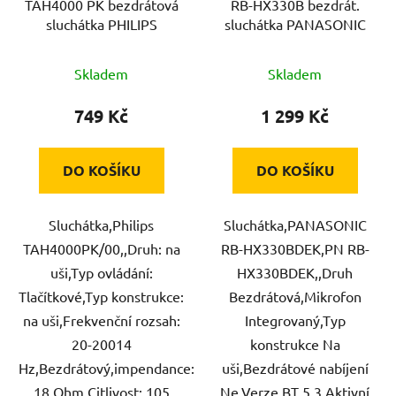
TAH4000 PK bezdrátová
RB-HX330B bezdrát.
sluchátka PHILIPS
sluchátka PANASONIC
Skladem
Skladem
749 Kč
1 299 Kč
DO KOŠÍKU
DO KOŠÍKU
Sluchátka,Philips
Sluchátka,PANASONIC
TAH4000PK/00,,Druh: na
RB-HX330BDEK,PN RB-
uši,Typ ovládání:
HX330BDEK,,Druh
Tlačítkové,Typ konstrukce:
Bezdrátová,Mikrofon
na uši,Frekvenční rozsah:
Integrovaný,Typ
20-20014
konstrukce Na
Hz,Bezdrátový,impendance:
uši,Bezdrátové nabíjení
18 Ohm,Citlivost: 105
Ne,Verze BT 5.3,Aktivní