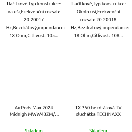
Tlačítkové,Typ konstrukce:
Tlačítkové,Typ konstrukce:
na uši,Frekvenční rozsah:
Okolo uší,Frekvenční
20-20017
rozsah: 20-20018
Hz,Bezdrátový,impendance:
Hz,Bezdrátový,impendance:
18 Ohm,Citlivost: 105...
18 Ohm,Citlivost: 108...
AirPods Max 2024
TX 350 bezdrátová TV
Midnigh MWW43ZM/A
sluchátka TECHNAXX
APPLE
Skladem
Skladem