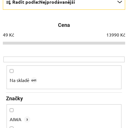
Řadit podle:
Nejprodávanější
a
z
e
Cena
n
í
49
Kč
13990
Kč
p
r
o
d
u
k
Na skladě
641
t
ů
Značky
AIWA
3