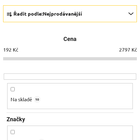
Ř
Řadit podle:
Nejprodávanější
a
z
e
Cena
n
í
192
Kč
2797
Kč
p
r
o
d
u
k
Na skladě
10
t
ů
Značky