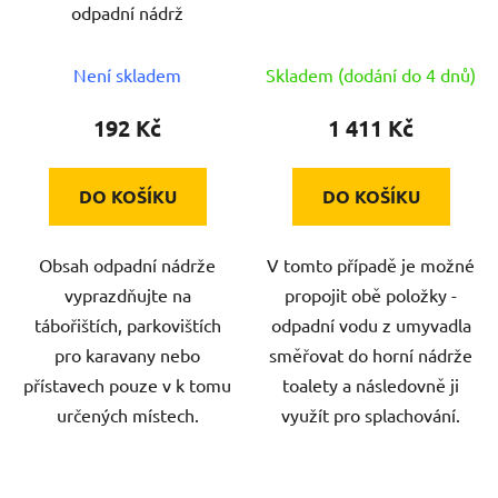
odpadní nádrž
d
u
Není skladem
Skladem (dodání do 4 dnů)
k
t
192 Kč
1 411 Kč
ů
DO KOŠÍKU
DO KOŠÍKU
Obsah odpadní nádrže
V tomto případě je možné
vyprazdňujte na
propojit obě položky -
tábořištích, parkovištích
odpadní vodu z umyvadla
pro karavany nebo
směřovat do horní nádrže
přístavech pouze v k tomu
toalety a následovně ji
určených místech.
využít pro splachování.