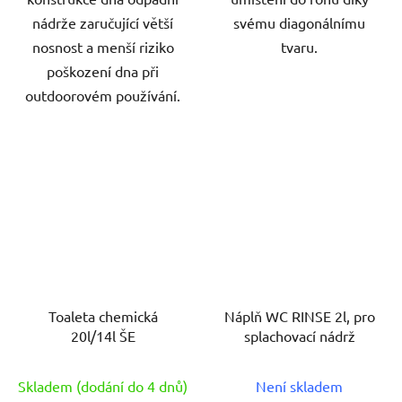
nádrže zaručující větší
svému diagonálnímu
nosnost a menší riziko
tvaru.
poškození dna při
outdoorovém používání.
Toaleta chemická
Náplň WC RINSE 2l, pro
20l/14l ŠE
splachovací nádrž
Skladem (dodání do 4 dnů)
Není skladem