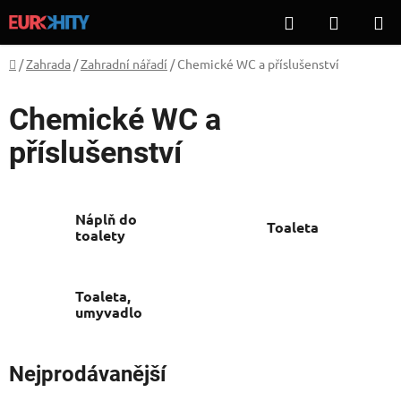
Přejít
Hledat
NÁKUP
na
KOŠÍK
obsah
Domů
/
Zahrada
/
Zahradní nářadí
/
Chemické WC a příslušenství
Chemické WC a
příslušenství
Náplň do
Toaleta
toalety
Toaleta,
umyvadlo
Nejprodávanější