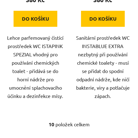
DO KOŠÍKU
DO KOŠÍKU
Lehce parfemovaný čistící
Sanitární prostředek WC
prostředek WC ISTAPINK
INSTABLUE EXTRA
SPEZIAL vhodný pro
nezbytný při používání
používání chemických
chemické toalety - musí
toalet - přidává se do
se přidat do spodní
horní nádrže pro
odpadní nádrže, kde ničí
umocnění splachovacího
bakterie, viry a potlačuje
účinku a dezinfekce mísy.
zápach.
10
položek celkem
O
v