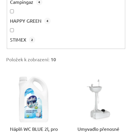
Campingaz
4
HAPPY GREEN
4
STIMEX
2
Položek k zobrazení:
10
V
ý
p
i
s
p
r
Náplň WC BLUE 2l, pro
Umyvadlo přenosné
o