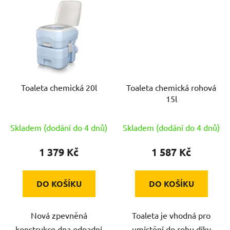
Toaleta chemická 20l
Toaleta chemická rohová
15l
Skladem (dodání do 4 dnů)
Skladem (dodání do 4 dnů)
1 379 Kč
1 587 Kč
DO KOŠÍKU
DO KOŠÍKU
Nová zpevněná
Toaleta je vhodná pro
konstrukce dna odpadní
umístění do rohu díky