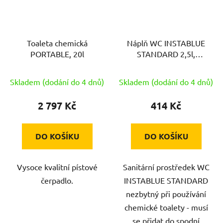
Toaleta chemická
Náplň WC INSTABLUE
PORTABLE, 20l
STANDARD 2,5l,
koncentrát
Skladem (dodání do 4 dnů)
Skladem (dodání do 4 dnů)
2 797 Kč
414 Kč
DO KOŠÍKU
DO KOŠÍKU
Vysoce kvalitní pístové
Sanitární prostředek WC
čerpadlo.
INSTABLUE STANDARD
nezbytný při používání
chemické toalety - musí
se přidat do spodní