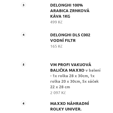
DELONGHI 100%
ARABICA ZRNKOVÁ
KÁVA 1KG
499 Kč
DELONGHI DLS C002
VODNÍ FILTR
165 Kč
VM PROFI VAKUOVÁ
BALIČKA MAXXO
v balení
- 1x rolka 28 x 30cm, 1x
rolka 20 x 30cm, 5x sáček
22 x 28 cm
2 097 Kč
MAXXO NÁHRADNÍ
ROLKY UNIVER.