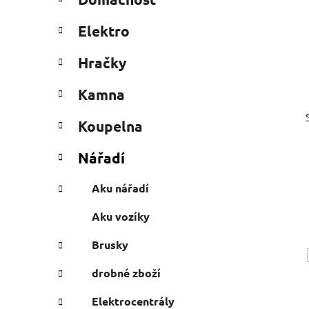
e
n
g
í
Elektro
o
p
r
a
Hračky
i
n
e
Kamna
e
l
Koupelna
Nářadí
Aku nářadí
Aku vozíky
Brusky
drobné zboží
Elektrocentrály