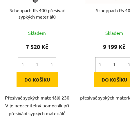
d
Scheppach Rs 400 přesívač
Scheppach Rs 4
u
sypkých materiálů
k
t
Skladem
Skladem
ů
7 520 Kč
9 199 Kč
DO KOŠÍKU
DO KOŠÍKU
Přesívač sypkých materiálů 230
přesívač sypkých materi
V je neocenitelný pomocník při
přesívání sypkých materiálů