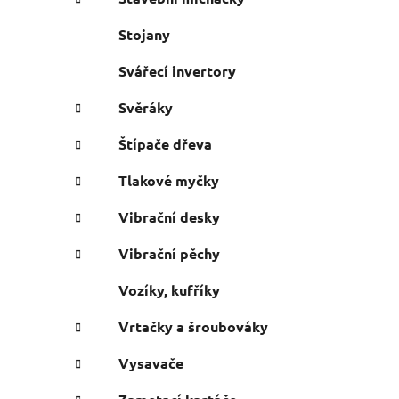
Stojany
Svářecí invertory
Svěráky
Štípače dřeva
Tlakové myčky
Vibrační desky
Vibrační pěchy
Vozíky, kufříky
Vrtačky a šroubováky
Vysavače