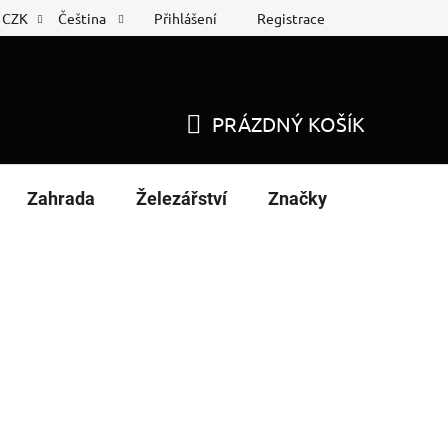
Přihlášení
Registrace
CZK
Čeština
 list
Nákup na splátky
PRÁZDNÝ KOŠÍK
NÁKUPNÍ
KOŠÍK
Zahrada
Železářství
Značky