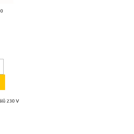
00
álů 230 V