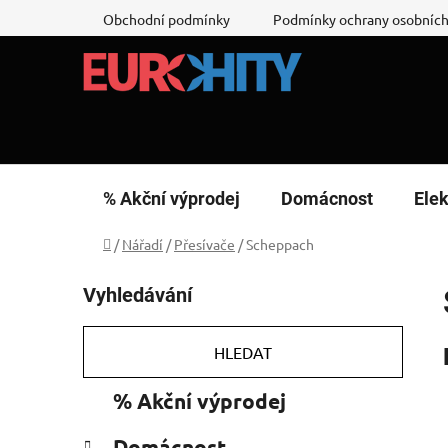
Přejít
Obchodní podmínky
Podmínky ochrany osobních
na
obsah
% Akční výprodej
Domácnost
Elek
Domů
/
Nářadí
/
Přesívače
/
Scheppach
P
Vyhledávání
o
s
t
HLEDAT
r
K
Přeskočit
% Akční výprodej
a
a
kategorie
n
t
Domácnost