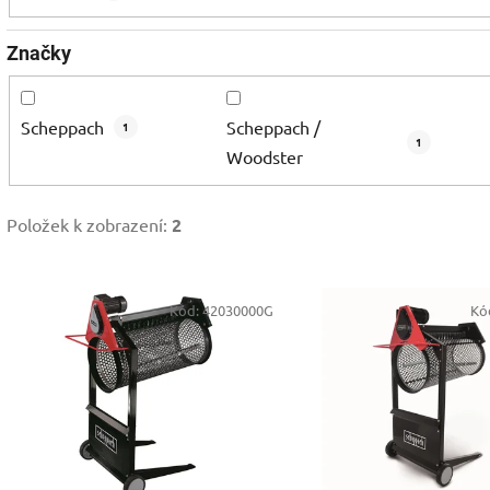
Značky
Scheppach
Scheppach /
1
1
Woodster
Položek k zobrazení:
2
V
Kód:
42030000G
Kó
ý
p
s
p
r
o