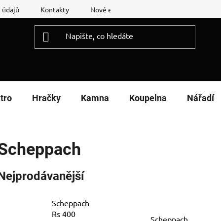
 údajů
Kontakty
Nové energetické štítky
Reklamační
tro
Hračky
Kamna
Koupelna
Nářadí
Scheppach
Nejprodávanější
Scheppach
Rs 400
Scheppach