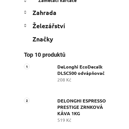
Zametací kartáče
Zahrada
Železářství
Značky
Top 10 produktů
DeLonghi EcoDecalk
DLSC500 odvápňovač
208 Kč
DELONGHI ESPRESSO
PRESTIGE ZRNKOVÁ
KÁVA 1KG
519 Kč