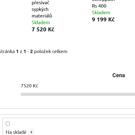
přesívač
Rs 400
sypkých
Skladem
materiálů
9 199 Kč
Skladem
7 520 Kč
Stránka
1
z
1
-
2
položek celkem
Cena
7520
Kč
Na skladě
2