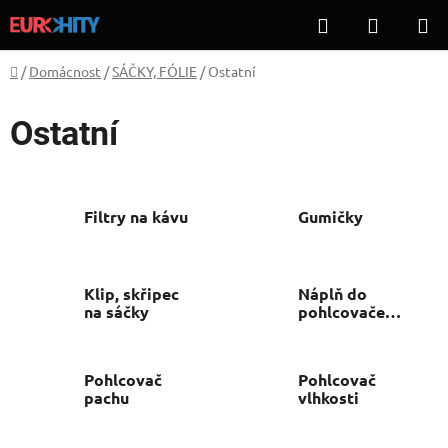
Přejít
Hledat
NÁKUP
na
KOŠÍK
obsah
Domů
/
Domácnost
/
SÁČKY, FÓLIE
/
Ostatní
Ostatní
Filtry na kávu
Gumičky
Klip, skřipec
Náplň do
na sáčky
pohlcovače
vlhkosti
Pohlcovač
Pohlcovač
pachu
vlhkosti