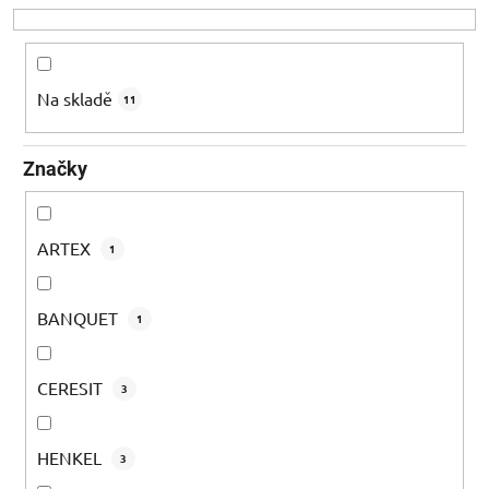
o
d
u
k
Na skladě
11
t
ů
Značky
ARTEX
1
BANQUET
1
CERESIT
3
HENKEL
3