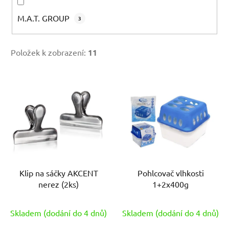
M.A.T. GROUP
3
Položek k zobrazení:
11
V
ý
p
i
s
p
r
Klip na sáčky AKCENT
Pohlcovač vlhkosti
o
nerez (2ks)
1+2x400g
d
u
Skladem (dodání do 4 dnů)
Skladem (dodání do 4 dnů)
k
t