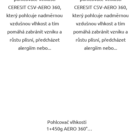
CERESIT CSV-AERO 360,
CERESIT CSV-AERO 360,
který pohlcuje nadměrnou
který pohlcuje nadměrnou
vzdušnou vlhkost a tím
vzdušnou vlhkost a tím
pomáhá zabránit vzniku a
pomáhá zabránit vzniku a
růstu plísní, předcházet
růstu plísní, předcházet
alergiím nebo...
alergiím nebo...
Pohlcovač vlhkosti
1+450g AERO 360°
CERESIT