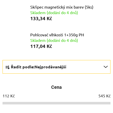
Skřipec magnetický mix barev (5ks)
Skladem (dodání do 4 dnů)
133,34 Kč
Pohlcovač vlhkosti 1+350g PH
Skladem (dodání do 4 dnů)
117,04 Kč
Ř
Řadit podle:
Nejprodávanější
a
z
e
Cena
n
í
112
Kč
545
Kč
p
r