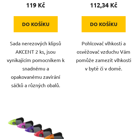
119 Kč
112,34 Kč
ů
DO KOŠÍKU
DO KOŠÍKU
Sada nerezových klipsů
Pohlcovač vlhkosti a
AKCENT 2 ks, jsou
osvěžovač vzduchu Vám
vynikajícím pomocníkem k
pomůže zamezit vlhkosti
snadnému a
v bytě či v domě.
opakovanému zavírání
sáčků a různých obalů.