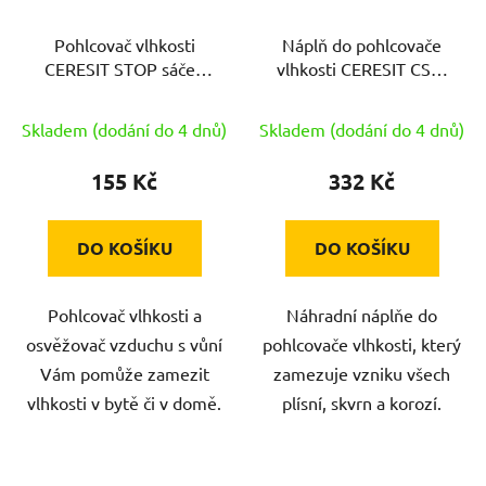
Pohlcovač vlhkosti
Náplň do pohlcovače
CERESIT STOP sáček
vlhkosti CERESIT CSV-
50g (2ks)
AERO 360,2x450g
tableta
Skladem (dodání do 4 dnů)
Skladem (dodání do 4 dnů)
155 Kč
332 Kč
DO KOŠÍKU
DO KOŠÍKU
Pohlcovač vlhkosti a
Náhradní náplňe do
osvěžovač vzduchu s vůní
pohlcovače vlhkosti, který
Vám pomůže zamezit
zamezuje vzniku všech
vlhkosti v bytě či v domě.
plísní, skvrn a korozí.