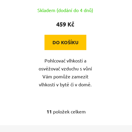
Skladem (dodání do 4 dnů)
459 Kč
DO KOŠÍKU
Pohlcovač vlhkosti a
osvěžovač vzduchu s vůní
Vám pomůže zamezit
vlhkosti v bytě či v domě.
11
položek celkem
O
v
l
Z