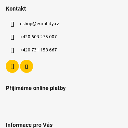
á
á
d
Kontakt
p
a
a
c
eshop
@
eurohity.cz
t
í
p
í
+420 603 275 007
r
v
+420 731 158 667
k
y
v
ý
p
i
Přijímáme online platby
s
u
Informace pro Vás