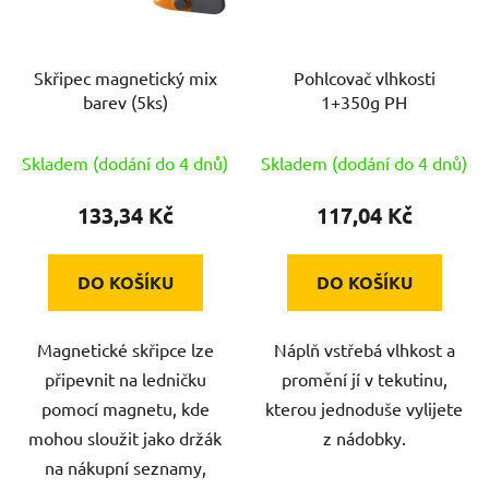
Skřipec magnetický mix
Pohlcovač vlhkosti
barev (5ks)
1+350g PH
Skladem (dodání do 4 dnů)
Skladem (dodání do 4 dnů)
133,34 Kč
117,04 Kč
DO KOŠÍKU
DO KOŠÍKU
Magnetické skřipce lze
Náplň vstřebá vlhkost a
připevnit na ledničku
promění jí v tekutinu,
pomocí magnetu, kde
kterou jednoduše vylijete
mohou sloužit jako držák
z nádobky.
na nákupní seznamy,