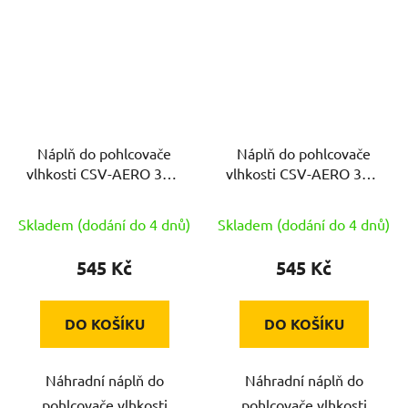
Náplň do pohlcovače
Náplň do pohlcovače
vlhkosti CSV-AERO 360,
vlhkosti CSV-AERO 360,
4x450g tableta,
4x450g tableta, luční
levandule
kvítí
Skladem (dodání do 4 dnů)
Skladem (dodání do 4 dnů)
545 Kč
545 Kč
DO KOŠÍKU
DO KOŠÍKU
Náhradní náplň do
Náhradní náplň do
pohlcovače vlhkosti
pohlcovače vlhkosti