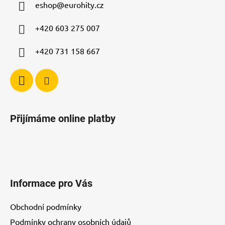
c
eshop
@
eurohity.cz
t
í
p
í
+420 603 275 007
r
v
+420 731 158 667
k
y
v
ý
p
i
Přijímáme online platby
s
u
Informace pro Vás
Obchodní podmínky
Podmínky ochrany osobních údajů