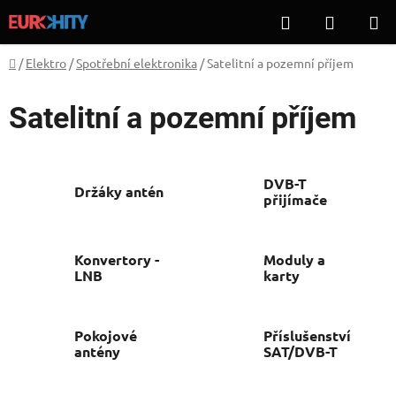
Přejít
Hledat
NÁKUP
na
KOŠÍK
obsah
Domů
/
Elektro
/
Spotřební elektronika
/
Satelitní a pozemní příjem
Satelitní a pozemní příjem
DVB-T
Držáky antén
přijímače
Konvertory -
Moduly a
LNB
karty
Pokojové
Příslušenství
antény
SAT/DVB-T