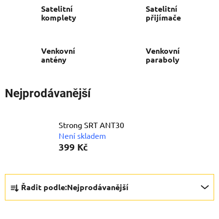
Satelitní
Satelitní
komplety
přijímače
Venkovní
Venkovní
antény
paraboly
Nejprodávanější
Strong SRT ANT30
Není skladem
399 Kč
Ř
Řadit podle:
Nejprodávanější
a
z
e