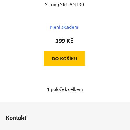
Strong SRT ANT30
o
d
u
Není skladem
k
t
399 Kč
ů
DO KOŠÍKU
1
položek celkem
O
v
l
Z
á
á
d
Kontakt
p
a
a