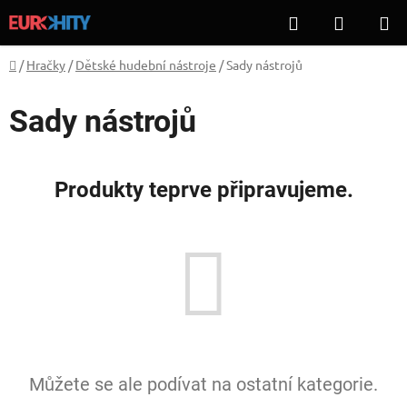
Přejít
Hledat
NÁKUP
na
KOŠÍK
obsah
Domů
/
Hračky
/
Dětské hudební nástroje
/
Sady nástrojů
Sady nástrojů
Produkty teprve připravujeme.
Můžete se ale podívat na ostatní kategorie.