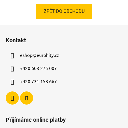
ZPĚT DO OBCHODU
Z
á
Kontakt
p
a
eshop
@
eurohity.cz
t
í
+420 603 275 007
+420 731 158 667
Přijímáme online platby