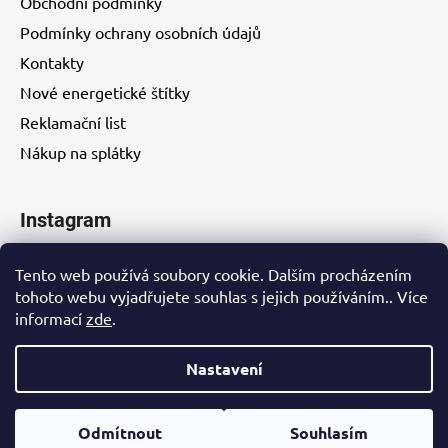
Obchodní podmínky
Podmínky ochrany osobních údajů
Kontakty
Nové energetické štítky
Reklamační list
Nákup na splátky
Instagram
Tento web používá soubory cookie. Dalším procházením
tohoto webu vyjadřujete souhlas s jejich používáním.. Více
informací
zde
.
Kontakty
Nastavení
Vytvořil Shoptet
Odmítnout
Souhlasím
Copyright 2026
EUROHITY s.r.o.
. Všechna práva