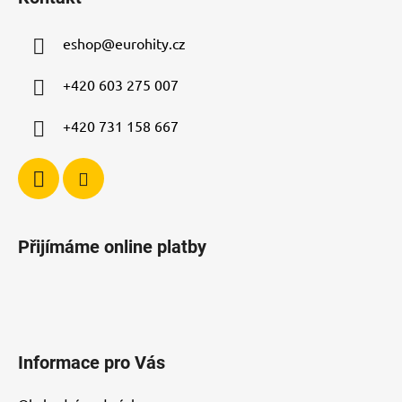
p
a
eshop
@
eurohity.cz
t
í
+420 603 275 007
+420 731 158 667
Přijímáme online platby
Informace pro Vás