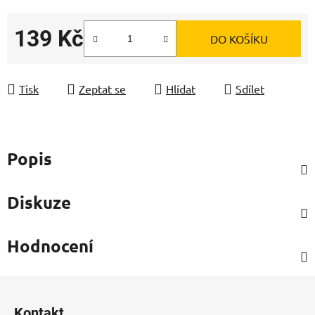
139 Kč
DO KOŠÍKU
Měrná cena:
Tisk
Zeptat se
Hlídat
Sdílet
Popis
Diskuze
Hodnocení
Z
á
Kontakt