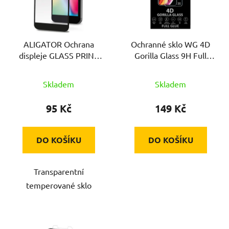
s
p
r
ALIGATOR Ochrana
Ochranné sklo WG 4D
o
displeje GLASS PRINT
Gorilla Glass 9H Full
d
Xiaomi Redmi Note
Glue pro Xiaomi Redmi
u
10/10S (5G/4G), černá
9 Black
Skladem
Skladem
k
t
95 Kč
149 Kč
ů
DO KOŠÍKU
DO KOŠÍKU
Transparentní
temperované sklo