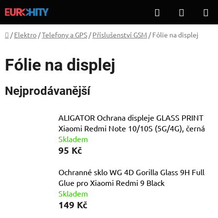
Přejít
Hledat
NÁKUP
na
KOŠÍK
obsah
Domů
/
Elektro
/
Telefony a GPS
/
Příslušenství GSM
/
Fólie na displej
Fólie na displej
Nejprodávanější
ALIGATOR Ochrana displeje GLASS PRINT
Xiaomi Redmi Note 10/10S (5G/4G), černá
Skladem
95 Kč
Ochranné sklo WG 4D Gorilla Glass 9H Full
Glue pro Xiaomi Redmi 9 Black
Skladem
149 Kč