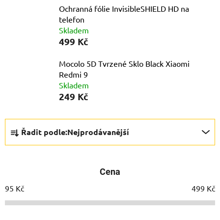
Ochranná fólie InvisibleSHIELD HD na
telefon
Skladem
499 Kč
Mocolo 5D Tvrzené Sklo Black Xiaomi
Redmi 9
Skladem
249 Kč
Ř
Řadit podle:
Nejprodávanější
a
z
e
Cena
n
í
95
Kč
499
Kč
p
r