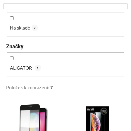
o
d
u
k
Na skladě
7
t
ů
Značky
ALIGATOR
1
Položek k zobrazení:
7
V
ý
p
i