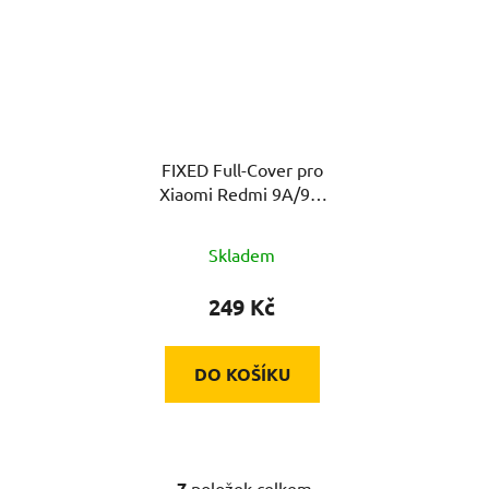
FIXED Full-Cover pro
Xiaomi Redmi 9A/9C,
lepení přes celý displej
černé
Skladem
249 Kč
DO KOŠÍKU
7
položek celkem