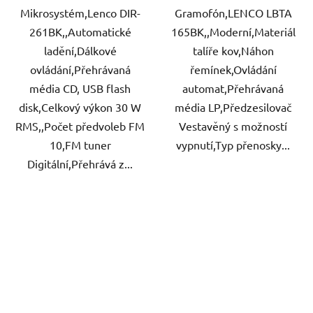
Mikrosystém,Lenco DIR-
Gramofón,LENCO LBTA
261BK,,Automatické
165BK,,Moderní,Materiál
ladění,Dálkové
talíře kov,Náhon
ovládání,Přehrávaná
řemínek,Ovládání
média CD, USB flash
automat,Přehrávaná
disk,Celkový výkon 30 W
média LP,Předzesilovač
RMS,,Počet předvoleb FM
Vestavěný s možností
10,FM tuner
vypnutí,Typ přenosky...
Digitální,Přehrává z...