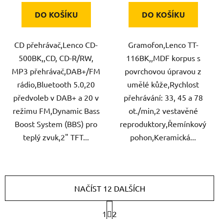
DO KOŠÍKU
DO KOŠÍKU
CD přehrávač,Lenco CD-
Gramofon,Lenco TT-
500BK,,CD, CD-R/RW,
116BK,,MDF korpus s
MP3 přehrávač,DAB+/FM
povrchovou úpravou z
rádio,Bluetooth 5.0,20
umělé kůže,Rychlost
předvoleb v DAB+ a 20 v
přehrávání: 33, 45 a 78
režimu FM,Dynamic Bass
ot./min,2 vestavěné
Boost System (BBS) pro
reproduktory,Řemínkový
teplý zvuk,2" TFT...
pohon,Keramická...
NAČÍST 12 DALŠÍCH
S
1
2
t