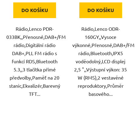
DO KOŠÍKU
DO KOŠÍKU
Rádio,Lenco PDR-
Rádio,Lenco ODR-
033BK,,Přenosné,DAB+/FM
160GY,,Vysoce
rádio,Digitální rádio
výkonné,Přenosné,DAB+/FM
DAB+,PLL FM rádio s
rádio,Bluetooth,IPX5
funkcí RDS,Bluetooth
voděodolný,LCD displej
5.3,,3 tlačítka přímé
2,5 ",,Výstupní výkon: 35
předvolby,Paměť na 20
W (RMS),2 vestavěné
stanic,Ekvalizér,Barevný
reproduktory,Průměr
TFT...
basového...