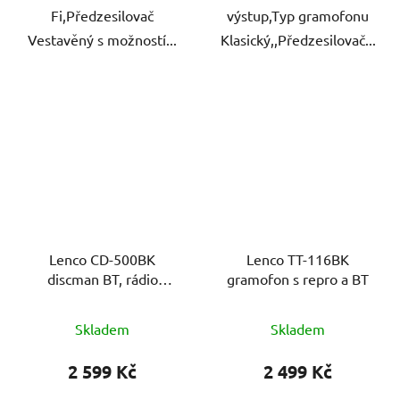
Fi,Předzesilovač
výstup,Typ gramofonu
Vestavěný s možností...
Klasický,,Předzesilovač...
Lenco CD-500BK
Lenco TT-116BK
discman BT, rádio
gramofon s repro a BT
DAB+/FM
Skladem
Skladem
2 599 Kč
2 499 Kč