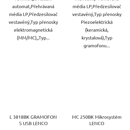
automat,Přehrávaná
média LP,Předzesilovač
média LP,Předzesilovač
vestavěný,Typ přenosky
vestavěný,Typ přenosky
Piezoelektrická
elektromagnetická
(keramická,
(MM/MC),,Typ...
krystalová),Typ
gramofonu...
L 3818BK GRAMOFON
MC 250BK Mikrosystém
S USB LENCO
LENCO