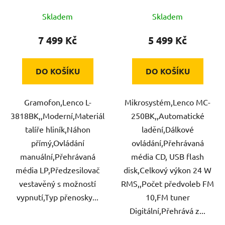
Skladem
Skladem
7 499 Kč
5 499 Kč
DO KOŠÍKU
DO KOŠÍKU
Gramofon,Lenco L-
Mikrosystém,Lenco MC-
3818BK,,Moderní,Materiál
250BK,,Automatické
talíře hliník,Náhon
ladění,Dálkové
přímý,Ovládání
ovládání,Přehrávaná
manuální,Přehrávaná
média CD, USB flash
média LP,Předzesilovač
disk,Celkový výkon 24 W
vestavěný s možností
RMS,,Počet předvoleb FM
vypnutí,Typ přenosky...
10,FM tuner
Digitální,Přehrává z...