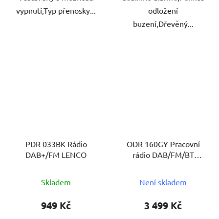
vypnutí,Typ přenosky...
odložení
buzení,Dřevěný...
PDR 033BK Rádio
ODR 160GY Pracovní
DAB+/FM LENCO
rádio DAB/FM/BT
LENCO
Skladem
Není skladem
949 Kč
3 499 Kč