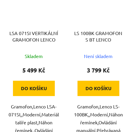
LSA 071SI VERTIKÁLNÍ
LS 100BK GRAMOFON
GRAMOFON LENCO
S BT LENCO
Skladem
Není skladem
5 499 Kč
3 799 Kč
DO KOŠÍKU
DO KOŠÍKU
Gramofon,Lenco LSA-
Gramofon,Lenco LS-
071SI,,Moderní,Materiál
100BK,,Moderní,Náhon
talíře plast,Náhon
řemínek,Ovládání
řemínek,,Ovládání
manuální,Přehrávaná