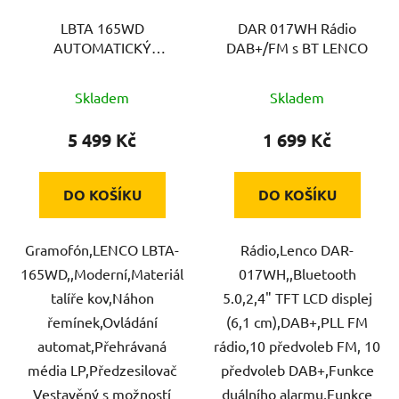
LBTA 165WD
DAR 017WH Rádio
AUTOMATICKÝ
DAB+/FM s BT LENCO
GRAMOFON LENCO
Skladem
Skladem
5 499 Kč
1 699 Kč
DO KOŠÍKU
DO KOŠÍKU
Gramofón,LENCO LBTA-
Rádio,Lenco DAR-
165WD,,Moderní,Materiál
017WH,,Bluetooth
talíře kov,Náhon
5.0,2,4" TFT LCD displej
řemínek,Ovládání
(6,1 cm),DAB+,PLL FM
automat,Přehrávaná
rádio,10 předvoleb FM, 10
média LP,Předzesilovač
předvoleb DAB+,Funkce
Vestavěný s možností
duálního alarmu,Funkce