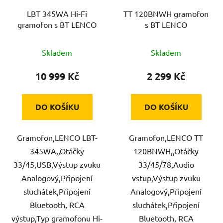
LBT 345WA Hi-Fi
TT 120BNWH gramofon
gramofon s BT LENCO
s BT LENCO
Skladem
Skladem
10 999 Kč
2 299 Kč
DO KOŠÍKU
DO KOŠÍKU
Gramofon,LENCO LBT-
Gramofon,LENCO TT
345WA,,Otáčky
120BNWH,,Otáčky
33/45,USB,Výstup zvuku
33/45/78,Audio
Analogový,Připojení
vstup,Výstup zvuku
sluchátek,Připojení
Analogový,Připojení
Bluetooth, RCA
sluchátek,Připojení
výstup,Typ gramofonu Hi-
Bluetooth, RCA