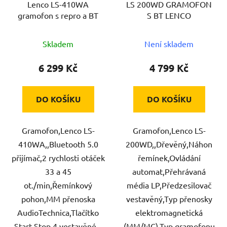
Lenco LS-410WA
LS 200WD GRAMOFON
o
u
gramofon s repro a BT
S BT LENCO
d
k
u
t
Skladem
Není skladem
k
ů
t
6 299 Kč
4 799 Kč
ů
DO KOŠÍKU
DO KOŠÍKU
Gramofon,Lenco LS-
Gramofon,Lenco LS-
410WA,,Bluetooth 5.0
200WD,,Dřevěný,Náhon
přijímač,2 rychlosti otáček
řemínek,Ovládání
33 a 45
automat,Přehrávaná
ot./min,Řemínkový
média LP,Předzesilovač
pohon,MM přenoska
vestavěný,Typ přenosky
AudioTechnica,Tlačítko
elektromagnetická
Start-Stop,4 vestavěné...
(MM/MC),Typ gramofonu