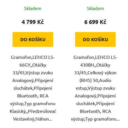
Skladem
Skladem
4 799 Kč
6 699 Kč
DO KOŠÍKU
DO KOŠÍKU
Gramofon,LENCO LS-
Gramofon,LENCO LS-
66GY,,Otáčky
430BN,,Otáčky
33/45,Výstup zvuku
33/45,Celkový výkon
Analogový,Připojení
(RMS) 50,Audio
sluchátek,Připojení
vstup,Výstup zvuku
Bluetooth, RCA
Analogový,Připojení
výstup,Typ gramofonu
sluchátek,Připojení
Klasický,,Předzesilovač
Bluetooth, RCA
Vestavěný,Náhon...
výstup,Typ gramofonu...