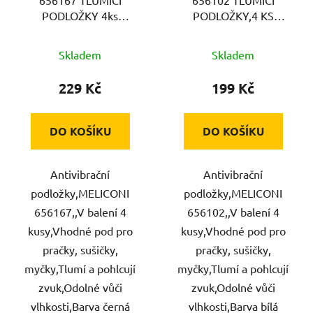
PODLOŽKY 4ks
PODLOŽKY,4 KS
MELICONI
MELICONI
Skladem
Skladem
229 Kč
199 Kč
DO KOŠÍKU
DO KOŠÍKU
Antivibrační
Antivibrační
podložky,MELICONI
podložky,MELICONI
656167,,V balení 4
656102,,V balení 4
kusy,Vhodné pod pro
kusy,Vhodné pod pro
pračky, sušičky,
pračky, sušičky,
myčky,Tlumí a pohlcují
myčky,Tlumí a pohlcují
zvuk,Odolné vůči
zvuk,Odolné vůči
vlhkosti,Barva černá
vlhkosti,Barva bílá