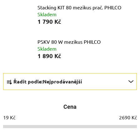
Stacking KIT 80 mezikus prač. PHILCO
Skladem
1 790 Kč
PSKV 80 W mezikus PHILCO
Skladem
1 890 Kč
Ř
Řadit podle:
Nejprodávanější
a
z
e
Cena
n
í
19
Kč
2690
Kč
p
r