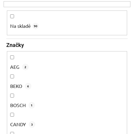
o
d
u
k
Na skladě
90
t
ů
Značky
AEG
2
BEKO
6
BOSCH
1
CANDY
3