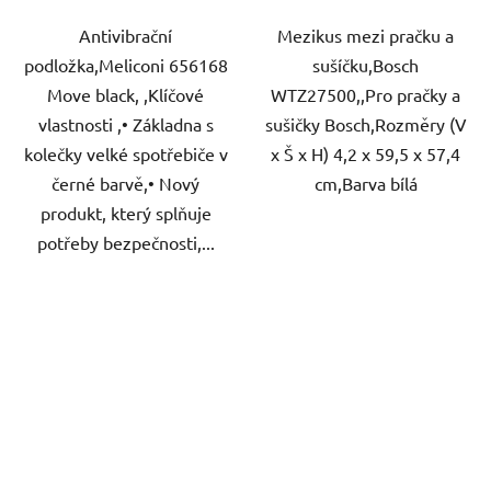
Antivibrační
Mezikus mezi pračku a
podložka,Meliconi 656168
sušíčku,Bosch
Move black, ,Klíčové
WTZ27500,,Pro pračky a
vlastnosti ,• Základna s
sušičky Bosch,Rozměry (V
kolečky velké spotřebiče v
x Š x H) 4,2 x 59,5 x 57,4
černé barvě,• Nový
cm,Barva bílá
produkt, který splňuje
potřeby bezpečnosti,...