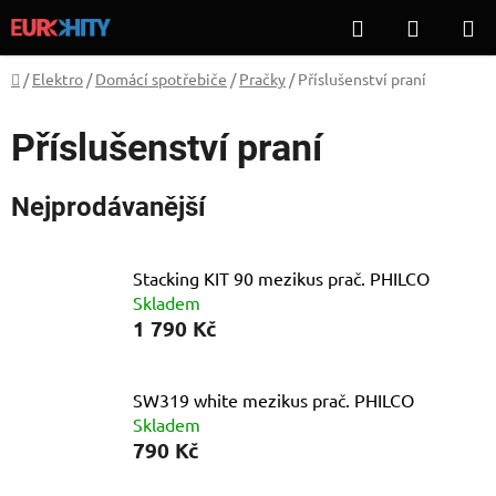
Přejít
Hledat
NÁKUP
na
KOŠÍK
obsah
Domů
/
Elektro
/
Domácí spotřebiče
/
Pračky
/
Příslušenství praní
Příslušenství praní
Nejprodávanější
Stacking KIT 90 mezikus prač. PHILCO
Skladem
1 790 Kč
SW319 white mezikus prač. PHILCO
Skladem
790 Kč