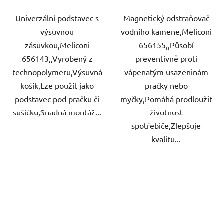
Univerzální podstavec s
Magnetický odstraňovač
výsuvnou
vodního kamene,Meliconi
zásuvkou,Meliconi
656155,,Působí
656143,,Vyrobený z
preventivně proti
technopolymeru,Výsuvná
vápenatým usazeninám
košík,Lze použít jako
pračky nebo
podstavec pod pračku či
myčky,Pomáhá prodloužit
sušičku,Snadná montáž...
životnost
spotřebiče,Zlepšuje
kvalitu...