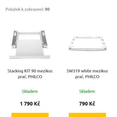
Položek k zobrazení:
90
V
ý
p
i
s
p
r
Stacking KIT 90 mezikus
SW319 white mezikus
o
prač. PHILCO
prač. PHILCO
d
u
Skladem
Skladem
k
t
1 790 Kč
790 Kč
ů