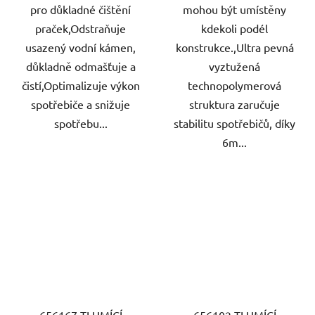
pro důkladné čištění
mohou být umístěny
praček,Odstraňuje
kdekoli podél
usazený vodní kámen,
konstrukce.,Ultra pevná
důkladně odmašťuje a
vyztužená
čistí,Optimalizuje výkon
technopolymerová
spotřebiče a snižuje
struktura zaručuje
spotřebu...
stabilitu spotřebičů, díky
6m...
656167 TLUMÍCÍ
656102 TLUMÍCÍ