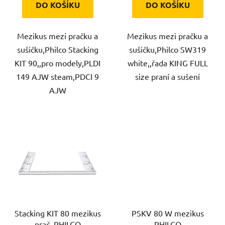
DO KOŠÍKU
DO KOŠÍKU
Mezikus mezi pračku a
Mezikus mezi pračku a
sušičku,Philco Stacking
sušičku,Philco SW319
KIT 90,,pro modely,PLDI
white,,řada KING FULL
149 AJW steam,PDCI 9
size praní a sušení
AJW
Stacking KIT 80 mezikus
PSKV 80 W mezikus
prač. PHILCO
PHILCO