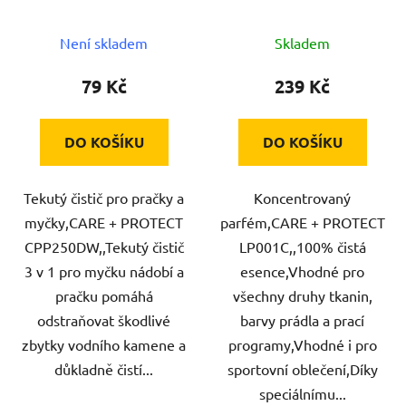
PROTECT
PROTECT
Není skladem
Skladem
79 Kč
239 Kč
DO KOŠÍKU
DO KOŠÍKU
Tekutý čistič pro pračky a
Koncentrovaný
myčky,CARE + PROTECT
parfém,CARE + PROTECT
CPP250DW,,Tekutý čistič
LP001C,,100% čistá
3 v 1 pro myčku nádobí a
esence,Vhodné pro
pračku pomáhá
všechny druhy tkanin,
odstraňovat škodlivé
barvy prádla a prací
zbytky vodního kamene a
programy,Vhodné i pro
důkladně čistí...
sportovní oblečení,Díky
speciálnímu...