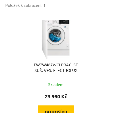
Položek k zobrazení:
1
V
ý
p
i
s
p
r
EW7W467WCI PRAČ. SE
o
SUŠ. VES. ELECTROLUX
d
u
Skladem
k
t
23 990 Kč
ů
DO KOŠÍKU