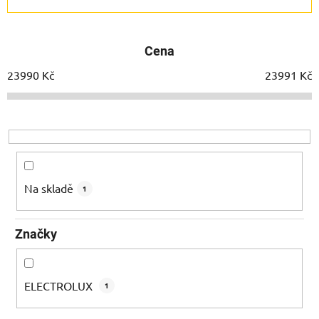
a
z
e
Cena
n
í
23990
Kč
23991
Kč
p
r
o
d
u
k
Na skladě
1
t
ů
Značky
ELECTROLUX
1