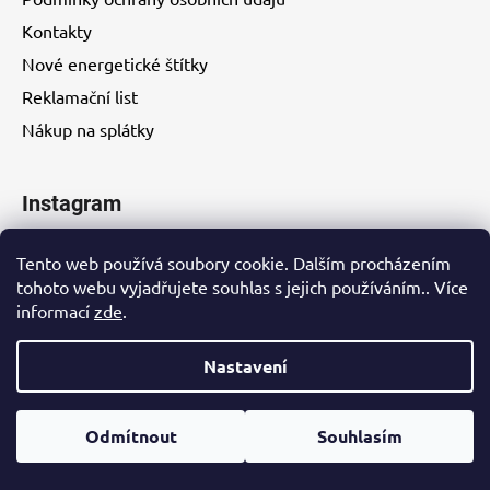
Kontakty
Nové energetické štítky
Reklamační list
Nákup na splátky
Instagram
Tento web používá soubory cookie. Dalším procházením
tohoto webu vyjadřujete souhlas s jejich používáním.. Více
informací
zde
.
Kontakty
Nastavení
Vytvořil Shoptet
Odmítnout
Souhlasím
Copyright 2026
EUROHITY s.r.o.
. Všechna práva
vyhrazena.
Upravit nastavení cookies