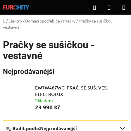
Přejít
Hledat
NÁKUP
na
KOŠÍK
obsah
Domů
/
Elektro
/
Domácí spotřebiče
/
Pračky
/
Pračky se sušičkou -
vestavné
Pračky se sušičkou -
vestavné
Nejprodávanější
EW7W467WCI PRAČ. SE SUŠ. VES.
ELECTROLUX
Skladem
23 990 Kč
Ř
Řadit podle:
Nejprodávanější