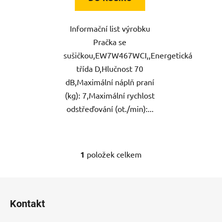
Informační list výrobku
Pračka se
sušičkou,EW7W467WCI,,Energetická
třída D,Hlučnost 70
dB,Maximální náplň praní
(kg): 7,Maximální rychlost
odstřeďování (ot./min):...
1
položek celkem
O
v
l
Z
á
á
d
Kontakt
p
a
a