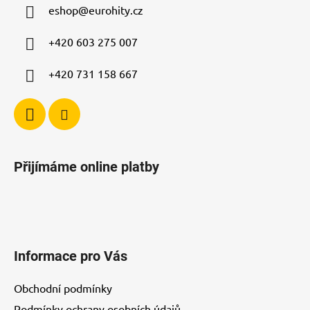
c
eshop
@
eurohity.cz
t
í
p
í
+420 603 275 007
r
v
+420 731 158 667
k
y
v
ý
p
i
Přijímáme online platby
s
u
Informace pro Vás
Obchodní podmínky
Podmínky ochrany osobních údajů