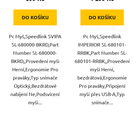
DO KOŠÍKU
DO KOŠÍKU
Pc Myš,Speedlink SVIPA
Pc Myš,Speedlink
SL-680000-BKRD,Part
IMPERIOR SL-680101-
Number SL-680000-
RRBK,Part Number SL-
BKRD,,Provedení myši
680101-RRBK,,Provedení
Herní,Ergonomie Pro
myši Herní,
praváky,Typ snímače
bezdrátová,Ergonomie
Optický,Bezdrátové
Pro praváky,Připojení
nabíjení Ne,Podsvícení
myši přes USB-A,Typ
myši...
snímače...