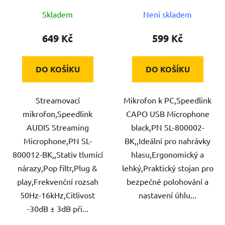
Skladem
Není skladem
649 Kč
599 Kč
DO KOŠÍKU
DO KOŠÍKU
Streamovací
Mikrofon k PC,Speedlink
mikrofon,Speedlink
CAPO USB Microphone
AUDIS Streaming
black,PN SL-800002-
Microphone,PN SL-
BK,,Ideální pro nahrávky
800012-BK,,Stativ tlumící
hlasu,Ergonomický a
nárazy,Pop filtr,Plug &
lehký,Praktický stojan pro
play,Frekvenční rozsah
bezpečné polohování a
50Hz-16kHz,Citlivost
nastavení úhlu...
-30dB ± 3dB při...