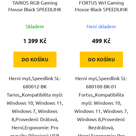
TARIOS RGB Gaming
FORTUS Wrl Gaming
o
u
Mouse Black SPEEDLINK
Mouse Black SPEEDLINK
d
k
u
t
Skladem
Není skladem
k
ů
t
1 399 Kč
499 Kč
ů
DO KOŠÍKU
DO KOŠÍKU
Herní myš,Speedlink SL-
Herní myš,Speedlink SL-
680012-BK
680100-BK-01
Tarios,,Kompatibilita myši:
Fortus,,Kompatibilita
Windows 10, Windows 11,
myši: Windows 10,
Windows 7, Windows
Windows 11, Windows 7,
8,Provedení: Drátová,
Windows 8,Provedení:
Herní,Ergonomie: Pro
Bezdrátová,
praváky,Připojení: USB
Herní,Ergonomie: Pro