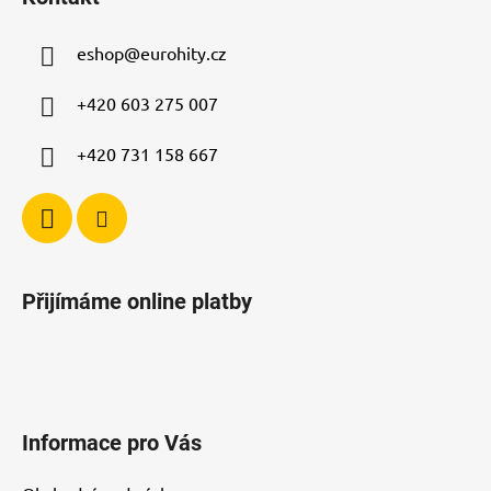
p
a
a
c
eshop
@
eurohity.cz
t
í
p
í
+420 603 275 007
r
v
+420 731 158 667
k
y
v
ý
p
i
Přijímáme online platby
s
u
Informace pro Vás