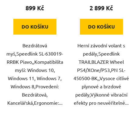
899 Kč
2 899 Kč
DO KOŠÍKU
DO KOŠÍKU
Bezdrátová
Herní závodní volant s
myš,Speedlink SL-630019-
pedály,Speedlink
RRBK Piavo,,Kompatibilita
TRAILBLAZER Wheel
myši: Windows 10,
PS4/XOne/PS3,PN SL-
Windows 11, Windows 7,
450500-BK,,Vysoce citlivé
Windows 8,Provedení:
plynové a brzdové
Bezdrátová,
pedály,Výkonné vibrační
Kancelářská,Ergonomie:...
efekty pro neuvěřitelně...