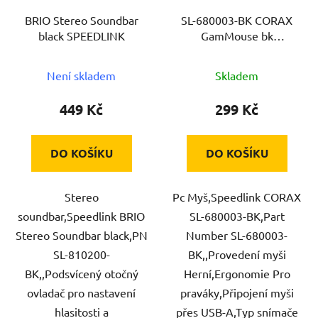
BRIO Stereo Soundbar
SL-680003-BK CORAX
black SPEEDLINK
GamMouse bk
SPEEDLINK
Není skladem
Skladem
449 Kč
299 Kč
DO KOŠÍKU
DO KOŠÍKU
Stereo
Pc Myš,Speedlink CORAX
soundbar,Speedlink BRIO
SL-680003-BK,Part
Stereo Soundbar black,PN
Number SL-680003-
SL-810200-
BK,,Provedení myši
BK,,Podsvícený otočný
Herní,Ergonomie Pro
ovladač pro nastavení
praváky,Připojení myši
hlasitosti a
přes USB-A,Typ snímače