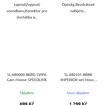
zapnutí/vypnutí
Optický,Bezdrátové
soundbaru,Konektor pro
nabíjení...
sluchátka a...
SL-680000-BKRD SVIPA
SL-680101-RRBK
Gam Mouse SPEEDLINK
IMPERIOR wrl Mouse
SPEED
Skladem
Není skladem
699 Kč
1 299 Kč