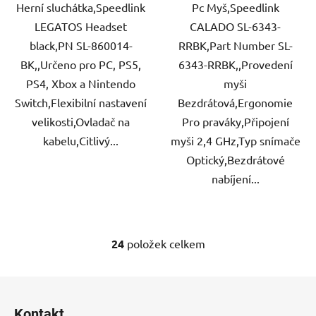
Herní sluchátka,Speedlink
Pc Myš,Speedlink
LEGATOS Headset
CALADO SL-6343-
black,PN SL-860014-
RRBK,Part Number SL-
BK,,Určeno pro PC, PS5,
6343-RRBK,,Provedení
PS4, Xbox a Nintendo
myši
Switch,Flexibilní nastavení
Bezdrátová,Ergonomie
velikosti,Ovladač na
Pro praváky,Připojení
kabelu,Citlivý...
myši 2,4 GHz,Typ snímače
Optický,Bezdrátové
nabíjení...
24
položek celkem
O
v
l
Z
á
á
d
Kontakt