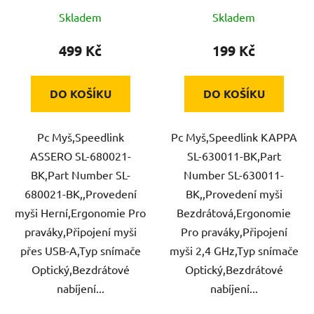
Skladem
Skladem
499 Kč
199 Kč
DO KOŠÍKU
DO KOŠÍKU
Pc Myš,Speedlink
Pc Myš,Speedlink KAPPA
ASSERO SL-680021-
SL-630011-BK,Part
BK,Part Number SL-
Number SL-630011-
680021-BK,,Provedení
BK,,Provedení myši
myši Herní,Ergonomie Pro
Bezdrátová,Ergonomie
praváky,Připojení myši
Pro praváky,Připojení
přes USB-A,Typ snímače
myši 2,4 GHz,Typ snímače
Optický,Bezdrátové
Optický,Bezdrátové
nabíjení...
nabíjení...