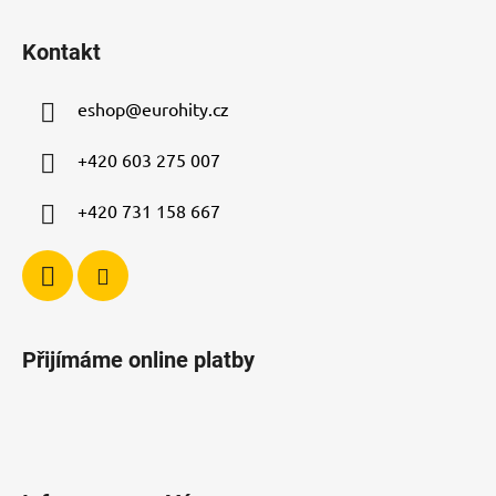
Z
á
Kontakt
p
a
eshop
@
eurohity.cz
t
í
+420 603 275 007
+420 731 158 667
Přijímáme online platby