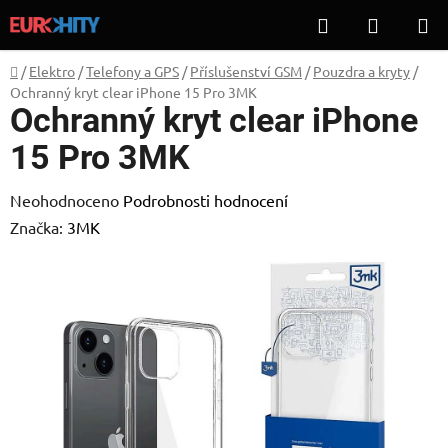
Přejít
Hledat
NÁKUP
na
KOŠÍK
obsah
Domů
/
Elektro
/
Telefony a GPS
/
Příslušenství GSM
/
Pouzdra a kryty
/
Ochranný kryt clear iPhone 15 Pro 3MK
Ochranný kryt clear iPhone
15 Pro 3MK
Průměrné
Neohodnoceno
Podrobnosti hodnocení
hodnocení
Značka:
3MK
produktu
je
0,0
z
5
hvězdiček.