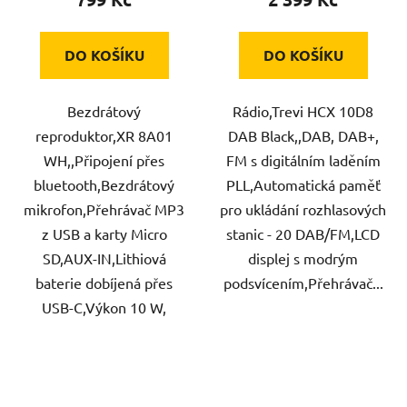
DO KOŠÍKU
DO KOŠÍKU
Bezdrátový
Rádio,Trevi HCX 10D8
reproduktor,XR 8A01
DAB Black,,DAB, DAB+,
WH,,Připojení přes
FM s digitálním laděním
bluetooth,Bezdrátový
PLL,Automatická paměť
mikrofon,Přehrávač MP3
pro ukládání rozhlasových
z USB a karty Micro
stanic - 20 DAB/FM,LCD
SD,AUX-IN,Lithiová
displej s modrým
baterie dobíjená přes
podsvícením,Přehrávač...
USB-C,Výkon 10 W,