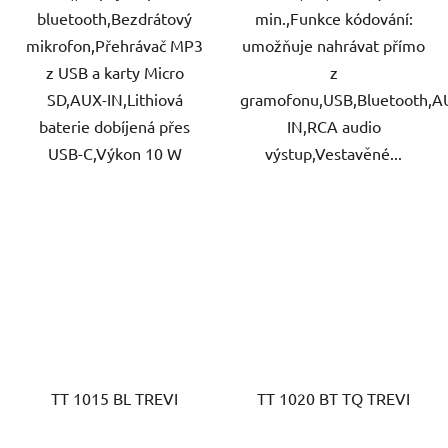
bluetooth,Bezdrátový
min.,Funkce kódování:
mikrofon,Přehrávač MP3
umožňuje nahrávat přímo
z USB a karty Micro
z
SD,AUX-IN,Lithiová
gramofonu,USB,Bluetooth,A
baterie dobíjená přes
IN,RCA audio
USB-C,Výkon 10 W
výstup,Vestavěné...
TT 1015 BL TREVI
TT 1020 BT TQ TREVI