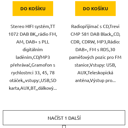
DO KOŠÍKU
DO KOŠÍKU
Stereo HIFI systém,TT
Radiopřijímač s CD,Trevi
1072 DAB BK,,rádio FM,
CMP 581 DAB Black,,CD,
AM, DAB+ s PLL
CDR, CDRW, MP3,Rádio:
digitálním
DAB+, FM s RDS,30
laděním,CD/MP3
paměťových pozic pro FM
přehrávač,Gramofon s
stanice,Vstupy: USB,
rychlostm:i 33, 45, 78
AUX,Teleskopická
otáček,,vstupy:,USB,SD
anténa,Výstup pro...
karta,AUX,BT,,dálkový...
NAČÍST 1 DALŠÍ
S