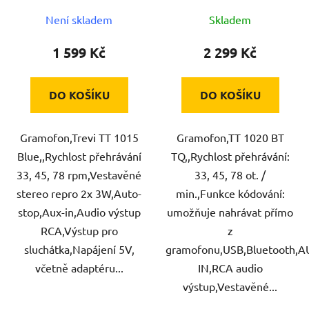
Není skladem
Skladem
1 599 Kč
2 299 Kč
DO KOŠÍKU
DO KOŠÍKU
Gramofon,Trevi TT 1015
Gramofon,TT 1020 BT
Blue,,Rychlost přehrávání
TQ,,Rychlost přehrávání:
33, 45, 78 rpm,Vestavěné
33, 45, 78 ot. /
stereo repro 2x 3W,Auto-
min.,Funkce kódování:
stop,Aux-in,Audio výstup
umožňuje nahrávat přímo
RCA,Výstup pro
z
sluchátka,Napájení 5V,
gramofonu,USB,Bluetooth,A
včetně adaptéru...
IN,RCA audio
výstup,Vestavěné...