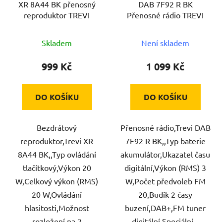
XR 8A44 BK přenosný
DAB 7F92 R BK
o
u
reproduktor TREVI
Přenosné rádio TREVI
d
k
u
t
Skladem
Není skladem
k
ů
t
999 Kč
1 099 Kč
ů
DO KOŠÍKU
DO KOŠÍKU
Bezdrátový
Přenosné rádio,Trevi DAB
reproduktor,Trevi XR
7F92 R BK,,Typ baterie
8A44 BK,,Typ ovládání
akumulátor,Ukazatel času
tlačítkový,Výkon 20
digitální,Výkon (RMS) 3
W,Celkový výkon (RMS)
W,Počet předvoleb FM
20 W,Ovládání
20,Budík 2 časy
hlasitosti,Možnost
buzení,DAB+,FM tuner
rozložení na 2
digitální,Speciální...