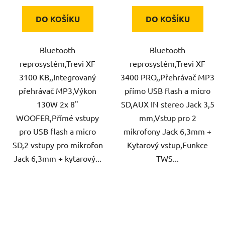
DO KOŠÍKU
DO KOŠÍKU
Bluetooth
Bluetooth
reprosystém,Trevi XF
reprosystém,Trevi XF
3100 KB,,Integrovaný
3400 PRO,,Přehrávač MP3
přehrávač MP3,Výkon
přímo USB flash a micro
130W 2x 8"
SD,AUX IN stereo Jack 3,5
WOOFER,Přímé vstupy
mm,Vstup pro 2
pro USB flash a micro
mikrofony Jack 6,3mm +
SD,2 vstupy pro mikrofon
Kytarový vstup,Funkce
Jack 6,3mm + kytarový...
TWS...