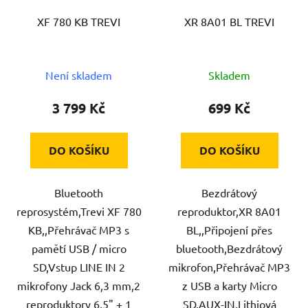
XF 780 KB TREVI
XR 8A01 BL TREVI
Není skladem
Skladem
3 799 Kč
699 Kč
DO KOŠÍKU
DO KOŠÍKU
Bluetooth
Bezdrátový
reprosystém,Trevi XF 780
reproduktor,XR 8A01
KB,,Přehrávač MP3 s
BL,,Připojení přes
pamětí USB / micro
bluetooth,Bezdrátový
SD,Vstup LINE IN 2
mikrofon,Přehrávač MP3
mikrofony Jack 6,3 mm,2
z USB a karty Micro
reproduktory 6,5" + 1
SD,AUX-IN,Lithiová