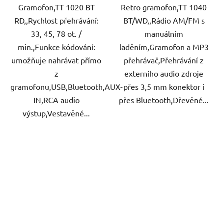
Gramofon,TT 1020 BT
Retro gramofon,TT 1040
RD,,Rychlost přehrávání:
BT/WD,,Rádio AM/FM s
33, 45, 78 ot. /
manuálním
min.,Funkce kódování:
laděním,Gramofon a MP3
umožňuje nahrávat přímo
přehrávač,Přehrávání z
z
externího audio zdroje
gramofonu,USB,Bluetooth,AUX-
přes 3,5 mm konektor i
IN,RCA audio
přes Bluetooth,Dřevěné...
výstup,Vestavěné...