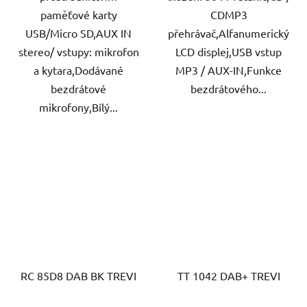
paměťové karty
CDMP3
USB/Micro SD,AUX IN
přehrávač,Alfanumerický
stereo/ vstupy: mikrofon
LCD displej,USB vstup
a kytara,Dodávané
MP3 / AUX-IN,Funkce
bezdrátové
bezdrátového...
mikrofony,Bílý...
RC 85D8 DAB BK TREVI
TT 1042 DAB+ TREVI