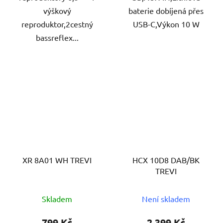
výškový
baterie dobíjená přes
reproduktor,2cestný
USB-C,Výkon 10 W
bassreflex...
XR 8A01 WH TREVI
HCX 10D8 DAB/BK
TREVI
Skladem
Není skladem
799 Kč
2 399 Kč