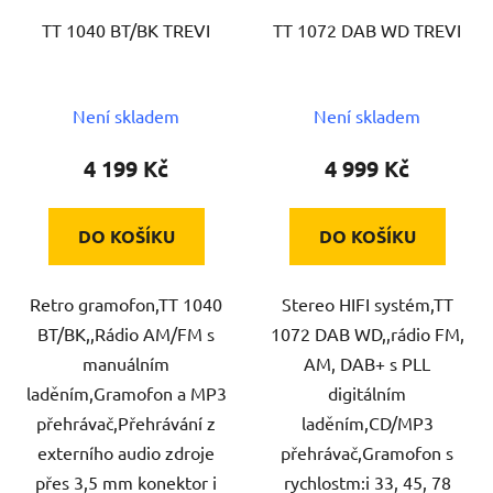
TT 1040 BT/BK TREVI
TT 1072 DAB WD TREVI
Není skladem
Není skladem
4 199 Kč
4 999 Kč
DO KOŠÍKU
DO KOŠÍKU
Retro gramofon,TT 1040
Stereo HIFI systém,TT
BT/BK,,Rádio AM/FM s
1072 DAB WD,,rádio FM,
manuálním
AM, DAB+ s PLL
laděním,Gramofon a MP3
digitálním
přehrávač,Přehrávání z
laděním,CD/MP3
externího audio zdroje
přehrávač,Gramofon s
přes 3,5 mm konektor i
rychlostm:i 33, 45, 78