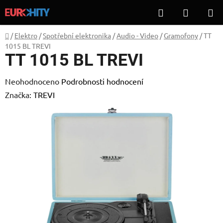
Přejít
Hledat
NÁKUP
na
KOŠÍK
obsah
Domů
/
Elektro
/
Spotřební elektronika
/
Audio - Video
/
Gramofony
/
TT
1015 BL TREVI
TT 1015 BL TREVI
Průměrné
Neohodnoceno
Podrobnosti hodnocení
hodnocení
Značka:
TREVI
produktu
je
0,0
z
5
hvězdiček.