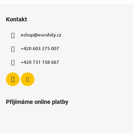
Z
á
Kontakt
p
a
eshop
@
eurohity.cz
t
í
+420 603 275 007
+420 731 158 667
Přijímáme online platby